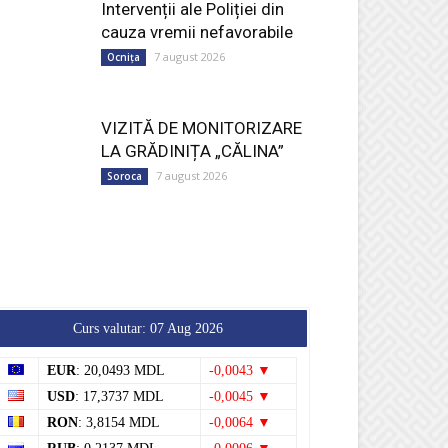
Intervenții ale Poliției din
cauza vremii nefavorabile
7 august 2026
Ocnița
VIZITĂ DE MONITORIZARE
LA GRĂDINIȚA „CĂLINA”
7 august 2026
Soroca
Curs valutar: 07 Aug 2026
EUR
: 20,0493 MDL
-0,0043 ▼
USD
: 17,3737 MDL
-0,0045 ▼
RON
: 3,8154 MDL
-0,0064 ▼