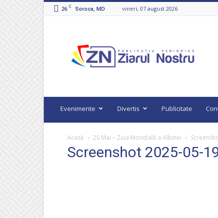
C
26
vineri, 07 august 2026
Soroca, MD
Ziarul
Nostru
Evenimente
Divertis
Publicitate
Con
Acasă
20 Mai – Ziua Mondială a Albinei
Screensh
Screenshot 2025-05-1