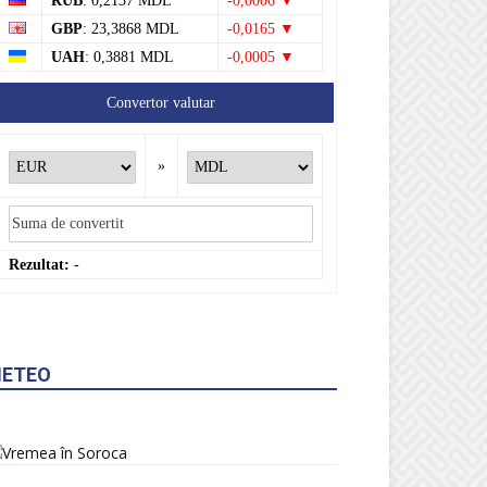
RUB
: 0,2137 MDL
-0,0006 ▼
GBP
: 23,3868 MDL
-0,0165 ▼
UAH
: 0,3881 MDL
-0,0005 ▼
Convertor valutar
»
Rezultat:
-
ETEO