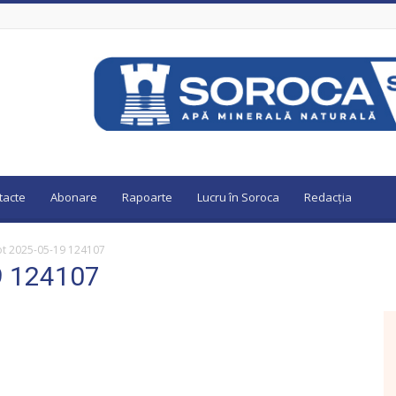
tacte
Abonare
Rapoarte
Lucru în Soroca
Redacția
ot 2025-05-19 124107
9 124107