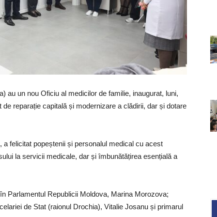
a) au un nou Oficiu al medicilor de familie, inaugurat, luni,
ct de
reparație capitală și modernizare a clădirii, dar și dotare
 a felicitat popeștenii și personalul medical cu acest
ui la servicii medicale, dar și îmbunătățirea esențială a
tata în Parlamentul Republicii Moldova, Marina Morozova;
ncelariei de Stat (raionul Drochia), Vitalie Josanu și primarul