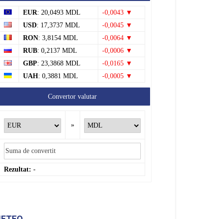
RON
: 3,8154 MDL
-0,0064 ▼
RUB
: 0,2137 MDL
-0,0006 ▼
GBP
: 23,3868 MDL
-0,0165 ▼
UAH
: 0,3881 MDL
-0,0005 ▼
Convertor valutar
»
Rezultat:
-
ETEO