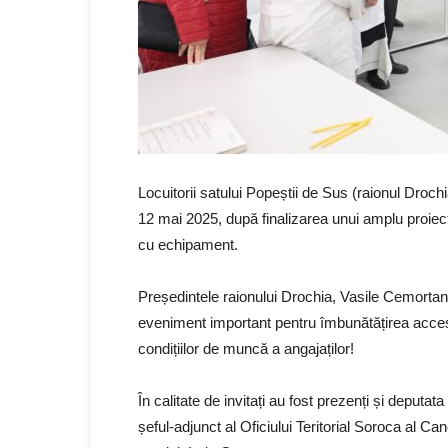
Locuitorii satului Popeștii de Sus (raionul Drochi
12 mai 2025, după finalizarea unui amplu proie
cu echipament.
Președintele raionului Drochia, Vasile Cemortan,
eveniment important pentru îmbunătățirea accesul
condițiilor de muncă a angajaților!
În calitate de invitați au fost prezenți și depu
șeful-adjunct al Oficiului Teritorial Soroca al Ca