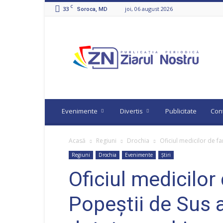
C
33
joi, 06 august 2026
Soroca, MD
Ziarul
Nostru
Evenimente
Divertis
Publicitate
Con
Acasă
Regiuni
Drochia
Oficiul medicilor de fa
Regiuni
Drochia
Evenimente
Știri
Oficiul medicilor 
Popeștii de Sus 