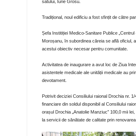
satului, Iurie Grosu.
Tradițional, noul edificiu a fost sfințit de către pa
Șefa Institiției Medico-Sanitare Publice „Centru
Moroșanu, în subordinea căreia se află oficiul, a 
acestui obiectiv necesar pentru comunitate.
Activitatea de inaugurare a avut loc de Ziua Inter
asistentele medicale ale unității medicale au pri
devotament.
Potrivit deciziei Consiliului raional Drochia nr. 
financiare din soldul disponibil al Consiliului r
orașul Drochia „Anatolie Manziuc” 100,0 mii lei, 
la servicii de sănătate de calitate prin renovarea