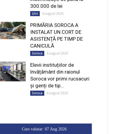
PRIMĂRIA SOROCA A
INSTALAT UN CORT DE
ASISTENȚĂ PE TIMP DE
CANICULĂ
6 august 2026
Soroca
Elevii instituțiilor de
învățământ din raionul
Soroca vor primi rucsacuri
și genți de tip...
6 august 2026
Soroca
Curs valutar: 07 Aug 2026
EUR
: 20,0493 MDL
-0,0043 ▼
USD
: 17,3737 MDL
-0,0045 ▼