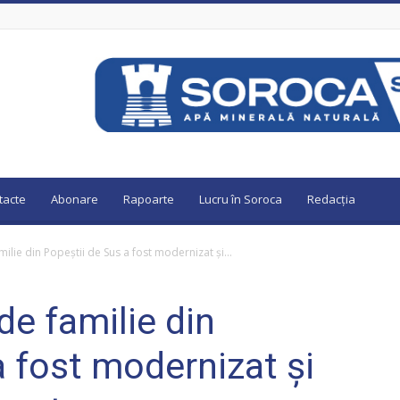
tacte
Abonare
Rapoarte
Lucru în Soroca
Redacția
milie din Popeștii de Sus a fost modernizat și...
de familie din
a fost modernizat și