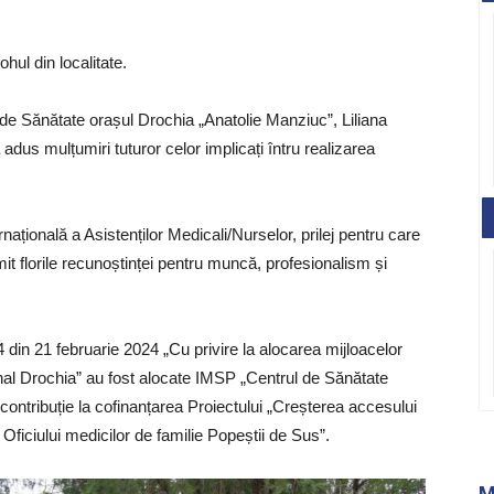
rohul din localitate.
l de Sănătate orașul Drochia „Anatolie Manziuc”, Liliana
adus mulțumiri tuturor celor implicați întru realizarea
națională a Asistenților Medicali/Nurselor, prilej pentru care
mit florile recunoștinței pentru muncă, profesionalism și
1/4 din 21 februarie 2024 „Cu privire la alocarea mijloacelor
aional Drochia” au fost alocate IMSP „Centrul de Sănătate
contribuție la cofinanțarea Proiectului „Creșterea accesului
M
 Oficiului medicilor de familie Popeștii de Sus”.