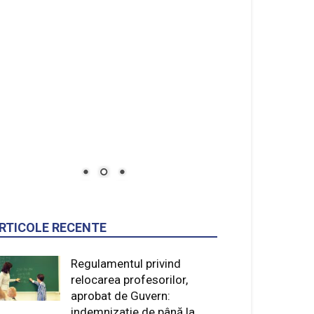
RTICOLE RECENTE
Regulamentul privind
relocarea profesorilor,
aprobat de Guvern:
indemnizație de până la
300.000 de lei
6 august 2026
Știri