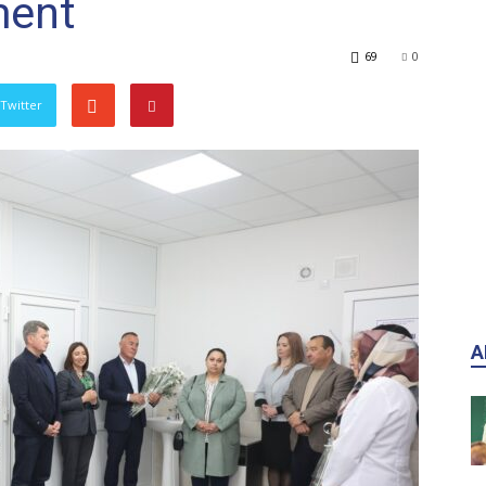
ment
69
0
 Twitter
A