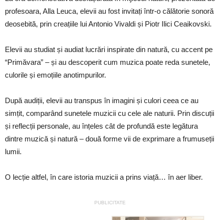
profesoara, Alla Leuca, elevii au fost invitați într-o călătorie sonoră
deosebită, prin creațiile lui Antonio Vivaldi și Piotr Ilici Ceaikovski.
Elevii au studiat și audiat lucrări inspirate din natură, cu accent pe
“Primăvara” – și au descoperit cum muzica poate reda sunetele,
culorile și emoțiile anotimpurilor.
După audiții, elevii au transpus în imagini și culori
ceea ce au
simțit, comparând sunetele muzicii cu cele ale naturii. Prin discuții
și reflecții personale, au înțeles cât de profundă este legătura
dintre muzică și natură – două forme vii de exprimare a frumuseții
lumii.
O lecție altfel, în care istoria muzicii a prins viață… în aer liber.
PUBLICITATE