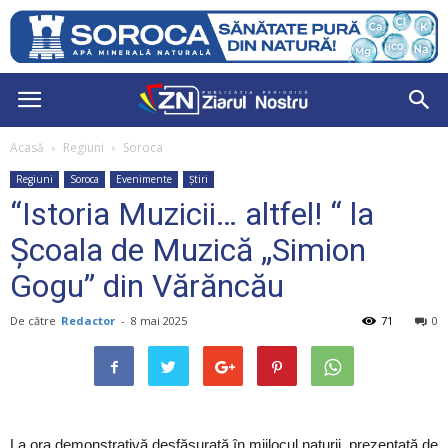
Acasă
Regiuni
Soroca
Regiuni
Soroca
Evenimente
Știri
“Istoria Muzicii… altfel! “ la
Școala de Muzică „Simion
Gogu” din Vărăncău
De către
Redactor
-
8 mai 2025
71
0
La ora demonstrativă desfășurată în mijlocul naturii, prezentată de