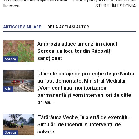
Iliciovca
STUDIU ÎN ESTONIA
ARTICOLE SIMILARE
DE LA ACELAȘI AUTOR
Ambrozia aduce amenzi în raionul
Soroca: un locuitor din Răcovăț
sancționat
Soroca
Ultimele baraje de protecție de pe Nistru
au fost demontate. Ministrul Mediului:
„Vom continua monitorizarea
Știri
permanentă și vom interveni ori de câte
ori va...
Tătărăuca Veche, în alertă de exercițiu.
Simulări de incendii și intervenții de
salvare
Soroca