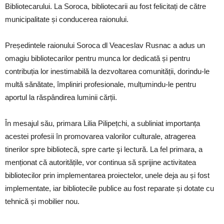
Bibliotecarului. La Soroca, bibliotecarii au fost felicitați de către
municipalitate și conducerea raionului.
Președintele raionului Soroca dl Veaceslav Rusnac a adus un
omagiu bibliotecarilor pentru munca lor dedicată și pentru
contribuția lor inestimabilă la dezvoltarea comunității, dorindu-le
multă sănătate, împliniri profesionale, mulțumindu-le pentru
aportul la răspândirea luminii cărții.
În mesajul său, primara Lilia Pilipețchi, a subliniat importanța
acestei profesii în promovarea valorilor culturale, atragerea
tinerilor spre bibliotecă, spre carte şi lectură. La fel primara, a
menționat că autoritățile, vor continua să sprijine activitatea
bibliotecilor prin implementarea proiectelor, unele deja au și fost
implementate, iar bibliotecile publice au fost reparate și dotate cu
tehnică și mobilier nou.