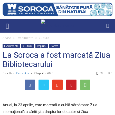
Acasă
Evenimente
Cultură
Evenimente
Cultură
Regiuni
Soroca
La Soroca a fost marcată Ziua
Bibliotecarului
De către
Redactor
-
23 aprilie 2025
69
0
Anual, la 23 aprilie, este marcată o dublă sărbătoare Ziua
internațională a cărții și a drepturilor de autor și Ziua