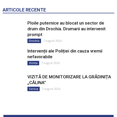
ARTICOLE RECENTE
Ploile puternice au blocat un sector de
drum din Drochia. Drumarii au intervenit
prompt
7 august 2026
Drochia
Intervenții ale Poliției din cauza vremii
nefavorabile
7 august 2026
Ocnița
VIZITĂ DE MONITORIZARE LA GRĂDINIȚA
„CĂLINA”
7 august 2026
Soroca