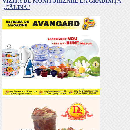
VIZITĂ DE MONITORIZARE LA GRĂDINIȚA
„CĂLINA”