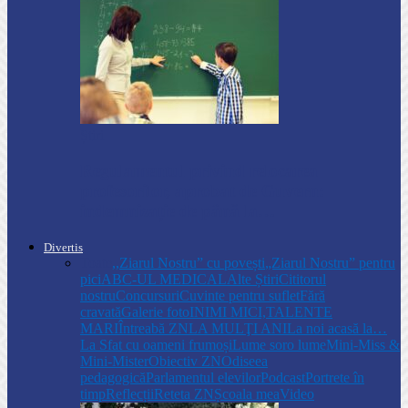
Știri
Regulamentul privind relocarea
profesorilor, aprobat de Guvern:
indemnizație de până la…
Divertis
Toate
,,Ziarul Nostru” cu povești
„Ziarul Nostru” pentru
pici
ABC-UL MEDICAL
Alte Știri
Cititorul
nostru
Concursuri
Cuvinte pentru suflet
Fără
cravată
Galerie foto
INIMI MICI,TALENTE
MARI
Întreabă ZN
LA MULŢI ANI
La noi acasă la…
La Sfat cu oameni frumoși
Lume soro lume
Mini-Miss &
Mini-Mister
Obiectiv ZN
Odiseea
pedagogică
Parlamentul elevilor
Podcast
Portrete în
timp
Reflecții
Reteta ZN
Școala mea
Video