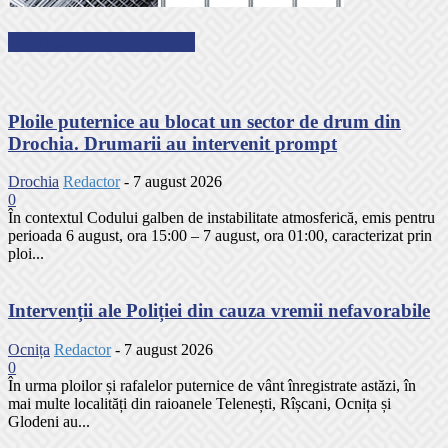
ARTICOLE RECENTE
Ploile puternice au blocat un sector de drum din
Drochia. Drumarii au intervenit prompt
Drochia
Redactor
-
7 august 2026
0
În contextul Codului galben de instabilitate atmosferică, emis pentru
perioada 6 august, ora 15:00 – 7 august, ora 01:00, caracterizat prin
ploi...
Intervenții ale Poliției din cauza vremii nefavorabile
Ocnița
Redactor
-
7 august 2026
0
În urma ploilor și rafalelor puternice de vânt înregistrate astăzi, în
mai multe localități din raioanele Telenești, Rîșcani, Ocnița și
Glodeni au...