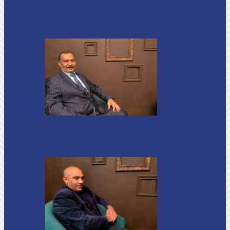
„INIMI MICI, TALENTE MARI”(I parte)
– Un dar muzical pentru mame…
Podcast
Moro mahalajiu Podcast cu Robert Cerari