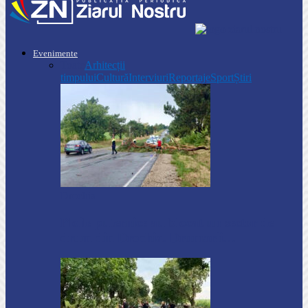
Evenimente
Toate
Arhitecții
timpului
Cultură
Interviuri
Reportaje
Sport
Știri
Drochia
Ploile puternice au blocat un sector de
drum din Drochia. Drumarii…