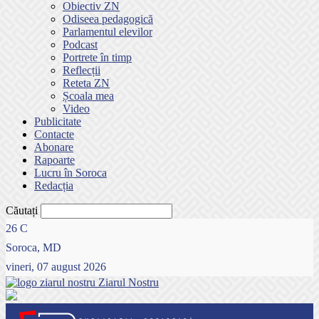
Obiectiv ZN
Odiseea pedagogică
Parlamentul elevilor
Podcast
Portrete în timp
Reflecții
Reteta ZN
Școala mea
Video
Publicitate
Contacte
Abonare
Rapoarte
Lucru în Soroca
Redacția
Căutați
26
C
Soroca, MD
vineri, 07 august 2026
Ziarul Nostru