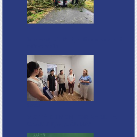
Ocnița
Intervenții ale Poliției din cauza vremii
nefavorabile
Soroca
VIZITĂ DE MONITORIZARE LA
GRĂDINIȚA „CĂLINA”