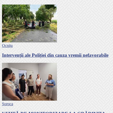
Ocnița
Intervenții ale Poliției din cauza vremii nefavorabile
Soroca