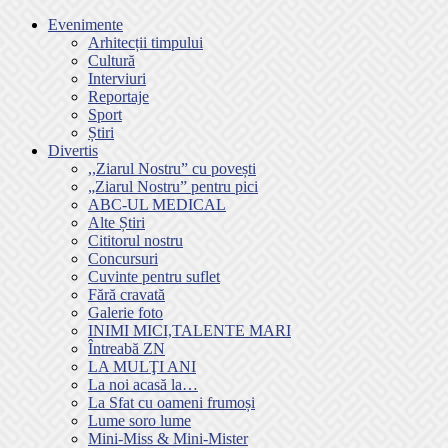
Evenimente
Arhitecții timpului
Cultură
Interviuri
Reportaje
Sport
Știri
Divertis
,,Ziarul Nostru” cu povești
„Ziarul Nostru” pentru pici
ABC-UL MEDICAL
Alte Știri
Cititorul nostru
Concursuri
Cuvinte pentru suflet
Fără cravată
Galerie foto
INIMI MICI,TALENTE MARI
Întreabă ZN
LA MULŢI ANI
La noi acasă la…
La Sfat cu oameni frumoși
Lume soro lume
Mini-Miss & Mini-Mister