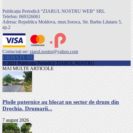
Publicația Periodică “ZIARUL NOSTRU WEB” SRL
Telefon: 069326061
Adresa: Republica Moldova, mun.Soroca, Str. Barbu Lăutaru 5,
ap.2
Contactați-ne:
ziarul.nostru@yahoo.com
URMAȚI-NE
© 2021 Publicaţia Periodică ZIARUL NOSTRU
MAI MULTE ARTICOLE
Ploile puternice au blocat un sector de drum din
Drochia. Drumarii...
7 august 2026