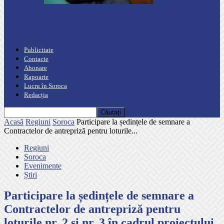
Podcast
“Moro mahalajiu” Podcast cu Marin Alla
Publicitate
Contacte
Abonare
Rapoarte
Lucru în Soroca
Redacția
Acasă
Regiuni
Soroca
Participare la ședințele de semnare a
Contractelor de antrepriză pentru loturile...
Regiuni
Soroca
Evenimente
Știri
Participare la ședințele de semnare a
Contractelor de antrepriză pentru
loturile nr. 2 și nr. 3 în cadrul proiectului