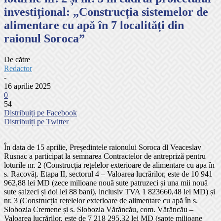
investițional: „Construcția sistemelor de
alimentare cu apă în 7 localități din
raionul Soroca”
De către
Redactor
-
16 aprilie 2025
0
54
Distribuiți pe Facebook
Distribuiți pe Twitter
În data de 15 aprilie, Președintele raionului Soroca dl Veaceslav
Rusnac a participat la semnarea Contractelor de antrepriză pentru
loturile nr. 2 (Construcția rețelelor exterioare de alimentare cu apa în
s. Racovăț. Etapa II, sectorul 4 – Valoarea lucrărilor, este de 10 941
962,88 lei MD (zece milioane nouă sute patruzeci și una mii nouă
sute șaizeci și doi lei 88 bani), inclusiv TVA 1 823660,48 lei MD) și
nr. 3 (Construcția rețelelor exterioare de alimentare cu apă în s.
Slobozia Cremene și s. Slobozia Vărăncău, com. Vărăncău –
Valoarea lucrărilor, este de 7 218 295,32 lei MD (șapte milioane