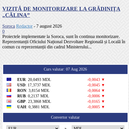
VIZITĂ DE MONITORIZARE LA GRĂDINIȚA
„CĂLINA”
Soroca
Redactor
-
7 august 2026
0
Proiectele implementate la Soroca, sunt în continua monitorizare.
Reprezentanții Oficiului Național Dezvoltare Regională și Locală în
comun cu reprezentanții din cadrul Ministerului...
Curs valutar: 07 Aug 2026
EUR
: 20,0493 MDL
-0,0043 ▼
USD
: 17,3737 MDL
-0,0045 ▼
RON
: 3,8154 MDL
-0,0064 ▼
RUB
: 0,2137 MDL
-0,0006 ▼
GBP
: 23,3868 MDL
-0,0165 ▼
UAH
: 0,3881 MDL
-0,0005 ▼
Convertor valutar
»