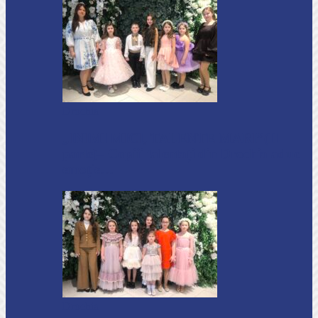
Drochia
„INIMI MICI, TALENTE MARI”(II
parte)– Copiii talentați din Drochia aduc
emoție…
Drochia