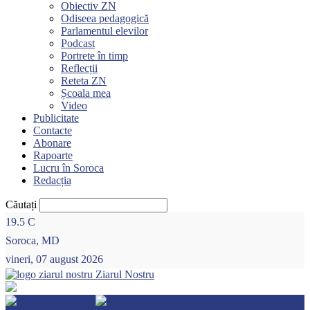
Obiectiv ZN
Odiseea pedagogică
Parlamentul elevilor
Podcast
Portrete în timp
Reflecții
Reteta ZN
Școala mea
Video
Publicitate
Contacte
Abonare
Rapoarte
Lucru în Soroca
Redacția
Căutați
19.5
C
Soroca, MD
vineri, 07 august 2026
Ziarul Nostru