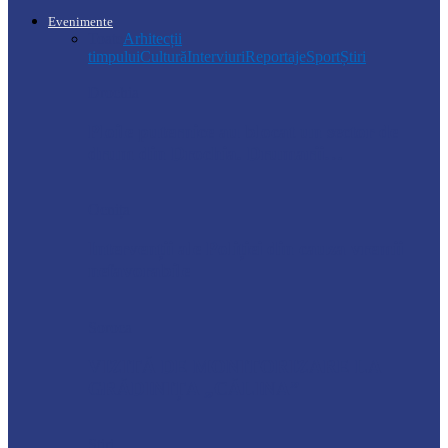
Evenimente
Toate
Arhitecții
timpului
Cultură
Interviuri
Reportaje
Sport
Știri
Drochia
Ploile puternice au blocat un sector de
drum din Drochia. Drumarii…
Ocnița
Intervenții ale Poliției din cauza vremii
nefavorabile
Soroca
VIZITĂ DE MONITORIZARE LA
GRĂDINIȚA „CĂLINA”
Știri