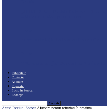
Drochia
„INIMI MICI, TALENTE MARI”(I parte)
– Un dar muzical pentru mame…
Podcast
Moro mahalajiu Podcast cu Robert Cerari
Podcast
“Moro mahalajiu” Podcast cu Marin Alla
Publicitate
Contacte
Abonare
Rapoarte
Lucru în Soroca
Redacția
Acasă
Regiuni
Soroca
Ajutoare pentru refugiați în preajma