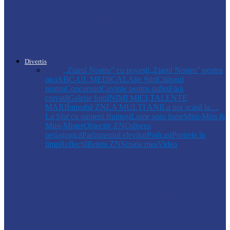
Regulamentul privind relocarea
profesorilor, aprobat de Guvern:
indemnizație de până la…
Divertis
Toate
,,Ziarul Nostru” cu povești
„Ziarul Nostru” pentru
pici
ABC-UL MEDICAL
Alte Știri
Cititorul
nostru
Concursuri
Cuvinte pentru suflet
Fără
cravată
Galerie foto
INIMI MICI,TALENTE
MARI
Întreabă ZN
LA MULŢI ANI
La noi acasă la…
La Sfat cu oameni frumoși
Lume soro lume
Mini-Miss &
Mini-Mister
Obiectiv ZN
Odiseea
pedagogică
Parlamentul elevilor
Podcast
Portrete în
timp
Reflecții
Reteta ZN
Școala mea
Video
Drochia
„INIMI MICI, TALENTE MARI”(II
parte)– Copiii talentați din Drochia aduc
emoție…