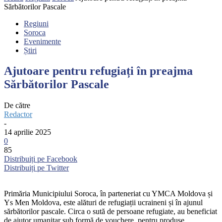
Sărbătorilor Pascale
Regiuni
Soroca
Evenimente
Știri
Ajutoare pentru refugiați în preajma
Sărbătorilor Pascale
De către
Redactor
-
14 aprilie 2025
0
85
Distribuiți pe Facebook
Distribuiți pe Twitter
Primăria Municipiului Soroca, în parteneriat cu YMCA Moldova și
Ys Men Moldova, este alături de refugiații ucraineni și în ajunul
sărbătorilor pascale. Circa o sută de persoane refugiate, au beneficiat
de ajutor umanitar sub formă de vouchere, pentru produse