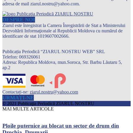
adresa de mail ziarul.nostru@yahoo.com.
DESPRE NOI
Ziarul este înregistrat la Camera Înregistrării de Stat a Ministerului
Dezvoltării Informaţionale al Republicii Moldova cu numărul de
identificare de stat 1019607002666.
Publicația Periodică “ZIARUL NOSTRU WEB” SRL
Telefon: 069326061
Adresa: Republica Moldova, mun.Soroca, Str. Barbu Lăutaru 5,
ap.2
Contactați-ne:
ziarul.nostru@yahoo.com
URMAȚI-NE
© 2021 Publicaţia Periodică ZIARUL NOSTRU
MAI MULTE ARTICOLE
Ploile puternice au blocat un sector de drum din
Drochia. Drumarii...