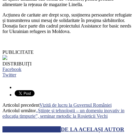
alimentare la rețeaua de magazine Linella.
Acțiunea de caritate are drept scop, susținerea persoanelor refugiate
și transmiterea unui mesaj de solidaritate în preajma sărbătorilor.
Donația face parte din cadrul proiectului Assistance for basic needs
for Ukrainian refugees in Moldova.
PUBLICITATE
DISTRIBUIȚI
Facebook
Twitter
Articolul precedent
Vizită de lucru la Guvernul României
Articolul următor
„Ştiinţe şi tehnologii – un domeniu inovativ in
educaţia timpurie”, seminar metodic la Roşieticii Vechi
ARTICOLE SIMILARE
DE LA ACELAȘI AUTOR