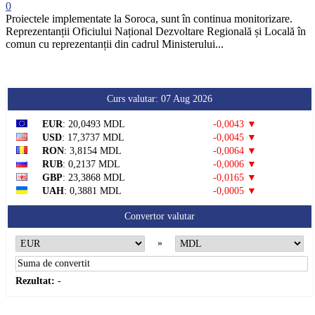
0
Proiectele implementate la Soroca, sunt în continua monitorizare.
Reprezentanții Oficiului Național Dezvoltare Regională și Locală în
comun cu reprezentanții din cadrul Ministerului...
Curs valutar: 07 Aug 2026
EUR
: 20,0493 MDL
-0,0043 ▼
USD
: 17,3737 MDL
-0,0045 ▼
RON
: 3,8154 MDL
-0,0064 ▼
RUB
: 0,2137 MDL
-0,0006 ▼
GBP
: 23,3868 MDL
-0,0165 ▼
UAH
: 0,3881 MDL
-0,0005 ▼
Convertor valutar
»
Rezultat:
-