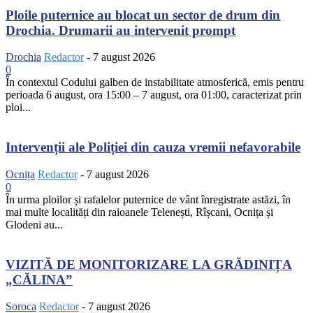
Ploile puternice au blocat un sector de drum din
Drochia. Drumarii au intervenit prompt
Drochia
Redactor
-
7 august 2026
0
În contextul Codului galben de instabilitate atmosferică, emis pentru
perioada 6 august, ora 15:00 – 7 august, ora 01:00, caracterizat prin
ploi...
Intervenții ale Poliției din cauza vremii nefavorabile
Ocnița
Redactor
-
7 august 2026
0
În urma ploilor și rafalelor puternice de vânt înregistrate astăzi, în
mai multe localități din raioanele Telenești, Rîșcani, Ocnița și
Glodeni au...
VIZITĂ DE MONITORIZARE LA GRĂDINIȚA
„CĂLINA”
Soroca
Redactor
-
7 august 2026