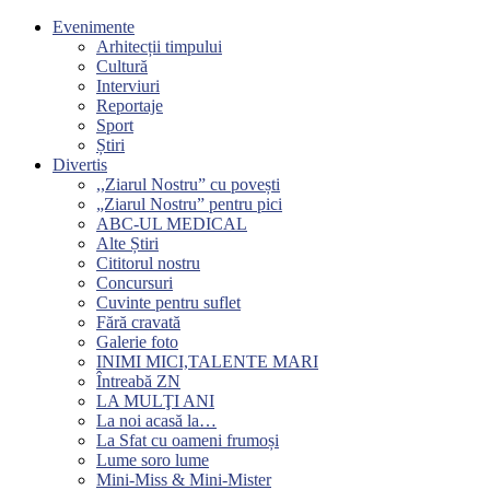
Evenimente
Arhitecții timpului
Cultură
Interviuri
Reportaje
Sport
Știri
Divertis
,,Ziarul Nostru” cu povești
„Ziarul Nostru” pentru pici
ABC-UL MEDICAL
Alte Știri
Cititorul nostru
Concursuri
Cuvinte pentru suflet
Fără cravată
Galerie foto
INIMI MICI,TALENTE MARI
Întreabă ZN
LA MULŢI ANI
La noi acasă la…
La Sfat cu oameni frumoși
Lume soro lume
Mini-Miss & Mini-Mister