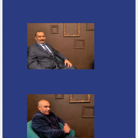
„INIMI MICI, TALENTE MARI”(I parte)
– Un dar muzical pentru mame…
Podcast
Moro mahalajiu Podcast cu Robert Cerari