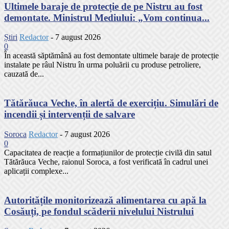
Ultimele baraje de protecție de pe Nistru au fost
demontate. Ministrul Mediului: „Vom continua...
Știri
Redactor
-
7 august 2026
0
În această săptămână au fost demontate ultimele baraje de protecție
instalate pe râul Nistru în urma poluării cu produse petroliere,
cauzată de...
Tătărăuca Veche, în alertă de exercițiu. Simulări de
incendii și intervenții de salvare
Soroca
Redactor
-
7 august 2026
0
Capacitatea de reacție a formațiunilor de protecție civilă din satul
Tătărăuca Veche, raionul Soroca, a fost verificată în cadrul unei
aplicații complexe...
Autoritățile monitorizează alimentarea cu apă la
Cosăuți, pe fondul scăderii nivelului Nistrului