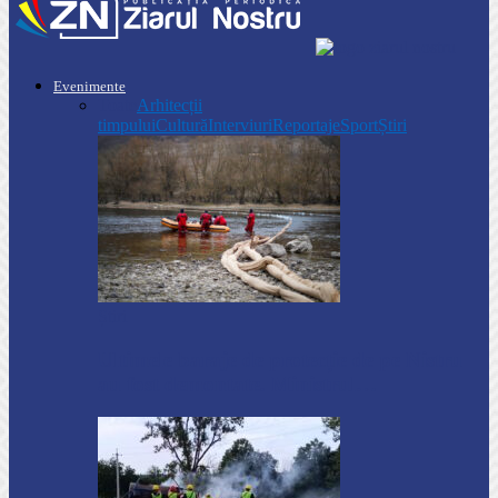
Evenimente
Toate
Arhitecții
timpului
Cultură
Interviuri
Reportaje
Sport
Știri
Știri
Ultimele baraje de protecție de pe Nistru
au fost demontate. Ministrul…