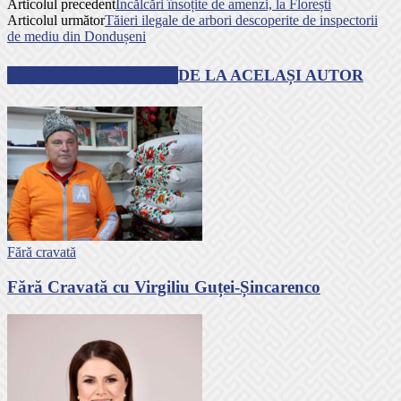
Articolul precedent
Încălcări însoțite de amenzi, la Florești
Articolul următor
Tăieri ilegale de arbori descoperite de inspectorii
de mediu din Dondușeni
ARTICOLE SIMILARE
DE LA ACELAȘI AUTOR
Fără cravată
Fără Cravată cu Virgiliu Guței-Șincarenco