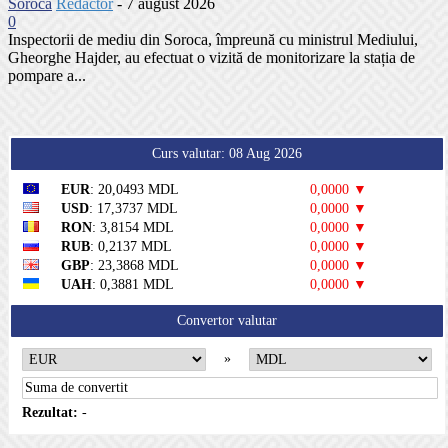
Soroca
Redactor
-
7 august 2026
0
Inspectorii de mediu din Soroca, împreună cu ministrul Mediului,
Gheorghe Hajder, au efectuat o vizită de monitorizare la stația de
pompare a...
Curs valutar: 08 Aug 2026
EUR
: 20,0493 MDL
0,0000 ▼
USD
: 17,3737 MDL
0,0000 ▼
RON
: 3,8154 MDL
0,0000 ▼
RUB
: 0,2137 MDL
0,0000 ▼
GBP
: 23,3868 MDL
0,0000 ▼
UAH
: 0,3881 MDL
0,0000 ▼
Convertor valutar
»
Rezultat:
-