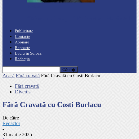
Podcast
“Moro mahalajiu” Podcast cu Marin Alla
Publicitate
Contacte
Abonare
Rapoarte
Lucru în Soroca
Redacția
Acasă
Fără cravată
Fără Cravată cu Costi Burlacu
Fără cravată
Divertis
Fără Cravată cu Costi Burlacu
De către
Redactor
-
31 martie 2025