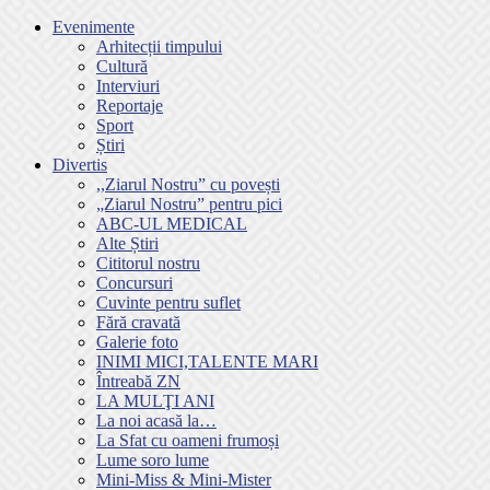
Evenimente
Arhitecții timpului
Cultură
Interviuri
Reportaje
Sport
Știri
Divertis
,,Ziarul Nostru” cu povești
„Ziarul Nostru” pentru pici
ABC-UL MEDICAL
Alte Știri
Cititorul nostru
Concursuri
Cuvinte pentru suflet
Fără cravată
Galerie foto
INIMI MICI,TALENTE MARI
Întreabă ZN
LA MULŢI ANI
La noi acasă la…
La Sfat cu oameni frumoși
Lume soro lume
Mini-Miss & Mini-Mister