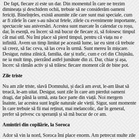
De fapt, fiecare zi este un dar. Din momentul în care ne trezim
dimineața și deschidem ochii, trebuie să ne considerăm oameni
fericiți. Bineînțeles, există anumite zile care sunt mai speciale, cum
ar fi zilele în care s-au născut fetele, zilele cu evenimente importante,
spectacole sau aniversări. Acestea sunt marcate în calendar cu roșu,
dar, în esență, eu încerc să mă bucur de fiecare zi, să folosesc timpul
cât mai util. Nu îmi place să pierd timpul, pentru că viața nu e
infinită. Avem un timp limitat pe această lume, iar eu simt că trebuie
să creez, să fac ceva, să las ceva în urmă. Sunt mereu în mișcare.
Desigur, rutina zilnică, familia, dar și trafic, cum e cel din Chișinău,
ne ia mult timp, pierzând astfel jumătate din zi. Dar, chiar și așa,
încerc să rămân activ și să trăiesc fiecare moment cât de bine pot.
Zile triste
Nu am zile triste, slavă Domnului, și dacă am avut, le-am lăsat să
treacă, le-am uitat. Desigur, sunt zile în care am pierdut oameni
dragi, dar până la urmă, asta face parte din viață. Noi mergem
înainte, iar acestea sunt legile naturale ale vieții. Sigur, sunt momente
în care trebuie să fii mai reținut, mai melancolic, dar în general,
prefer să privesc cu speranță și să mă bucur de ce am.
Amintiri din copilărie, la Soroca
Ador să vin la nord, Soroca îmi place enorm. Am petrecut multe zile