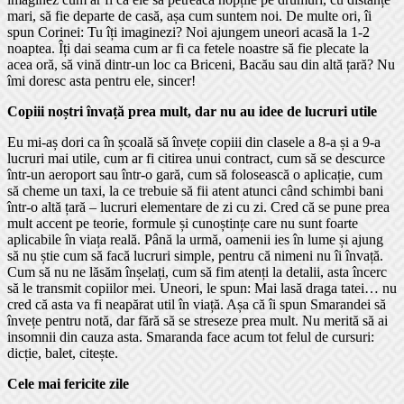
mari, să fie departe de casă, așa cum suntem noi. De multe ori, îi
spun Corinei: Tu îți imaginezi? Noi ajungem uneori acasă la 1-2
noaptea. Îți dai seama cum ar fi ca fetele noastre să fie plecate la
acea oră, să vină dintr-un loc ca Briceni, Bacău sau din altă țară? Nu
îmi doresc asta pentru ele, sincer!
Copiii noștri învață prea mult, dar nu au idee de lucruri utile
Eu mi-aș dori ca în școală să învețe copiii din clasele a 8-a și a 9-a
lucruri mai utile, cum ar fi citirea unui contract, cum să se descurce
într-un aeroport sau într-o gară, cum să folosească o aplicație, cum
să cheme un taxi, la ce trebuie să fii atent atunci când schimbi bani
într-o altă țară – lucruri elementare de zi cu zi. Cred că se pune prea
mult accent pe teorie, formule și cunoștințe care nu sunt foarte
aplicabile în viața reală. Până la urmă, oamenii ies în lume și ajung
să nu știe cum să facă lucruri simple, pentru că nimeni nu îi învață.
Cum să nu ne lăsăm înșelați, cum să fim atenți la detalii, asta încerc
să le transmit copiilor mei. Uneori, le spun: Mai lasă draga tatei… nu
cred că asta va fi neapărat util în viață. Așa că îi spun Smarandei să
învețe pentru notă, dar fără să se streseze prea mult. Nu merită să ai
insomnii din cauza asta. Smaranda face acum tot felul de cursuri:
dicție, balet, citește.
Cele mai fericite zile