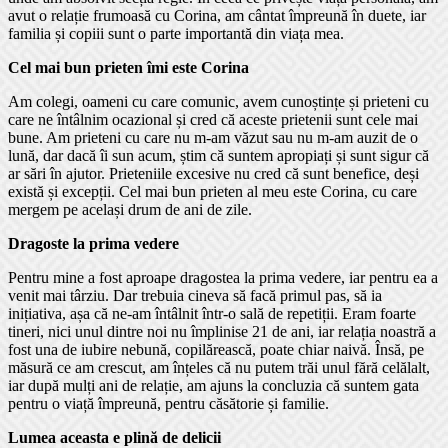
avut o relație frumoasă cu Corina, am cântat împreună în duete, iar
familia și copiii sunt o parte importantă din viața mea.
Cel mai bun prieten îmi este Corina
Am colegi, oameni cu care comunic, avem cunoștințe și prieteni cu
care ne întâlnim ocazional și cred că aceste prietenii sunt cele mai
bune. Am prieteni cu care nu m-am văzut sau nu m-am auzit de o
lună, dar dacă îi sun acum, știm că suntem apropiați și sunt sigur că
ar sări în ajutor. Prieteniile excesive nu cred că sunt benefice, deși
există și excepții. Cel mai bun prieten al meu este Corina, cu care
mergem pe același drum de ani de zile.
Dragoste la prima vedere
Pentru mine a fost aproape dragostea la prima vedere, iar pentru ea a
venit mai târziu. Dar trebuia cineva să facă primul pas, să ia
inițiativa, așa că ne-am întâlnit într-o sală de repetiții. Eram foarte
tineri, nici unul dintre noi nu împlinise 21 de ani, iar relația noastră a
fost una de iubire nebună, copilărească, poate chiar naivă. Însă, pe
măsură ce am crescut, am înțeles că nu putem trăi unul fără celălalt,
iar după mulți ani de relație, am ajuns la concluzia că suntem gata
pentru o viață împreună, pentru căsătorie și familie.
Lumea aceasta e plină de delicii