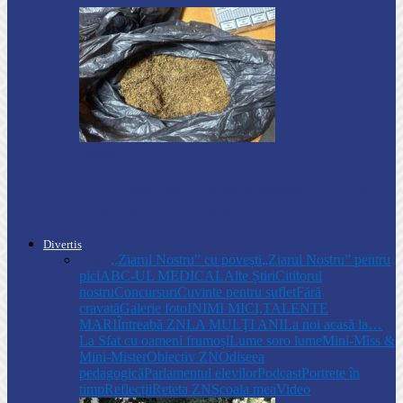
Ocnița
Tutun ascuns pe corp, depistat la punctul
de trecere a frontierei…
Divertis
Toate
,,Ziarul Nostru” cu povești
„Ziarul Nostru” pentru
pici
ABC-UL MEDICAL
Alte Știri
Cititorul
nostru
Concursuri
Cuvinte pentru suflet
Fără
cravată
Galerie foto
INIMI MICI,TALENTE
MARI
Întreabă ZN
LA MULŢI ANI
La noi acasă la…
La Sfat cu oameni frumoși
Lume soro lume
Mini-Miss &
Mini-Mister
Obiectiv ZN
Odiseea
pedagogică
Parlamentul elevilor
Podcast
Portrete în
timp
Reflecții
Reteta ZN
Școala mea
Video