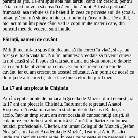
părinții să știe. Le-am spus abia mai târziu, când am crescut, pentru
că tata nici nu voia să creadă că eu știu să înot. A fost o perioadă
frumoasă, așa trebuie să fie băieții! În ceea ce privește anii de școală,
mi-au plăcut, mă simțeam bine, dar nu îmi plăcea rutina. De altfel,
nici acum nu îmi place când văd la copii multe materii care, din
punctul meu de vedere, sunt inutile.
Părinții, oameni de cuvânt
Părinții mei mi-au spus întotdeauna să fiu corect în viață, și așa au
fost și ei toată viața lor. Nu îmi amintesc vreodată să fi venit cineva
la noi acasă și să fi spus că tata sau mama nu și-au onorat o datorie
sau că ar fi făcut vreun rău cuiva. Ei au fost mereu oameni de
cuvânt, iar eu am crescut cu această educație. Am pornit de acasă cu
dorința de a fi corect și de a face bine celor din jurul meu.
La 17 ani am plecat la Chișinău
Am început studiile de muzică la Școala de Muzică din Telenești, iar
la 17 ani am plecat la Chișinău, îndrumat de regretatul Anatol
Roșcovan. Acesta m-a adus în studiourile de la Casa Radio, iar
acolo, într-un timp scurt, am avut ocazia să cunosc mulți artiști, să
colaborez cu Orchestra Simfonică și să mă familiarizez cu lumea
muzicii profesionale. Ulterior, am urmat Colegiul de Muzică „Ștefan
Neaga” și mai apoi Academia de Muzică, Teatru și Arte Plastice,
unde am absolvit secția regie. În ceea ce privește viața personală, am