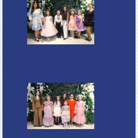
Drochia
„INIMI MICI, TALENTE MARI”(II
parte)– Copiii talentați din Drochia aduc
emoție…
Drochia