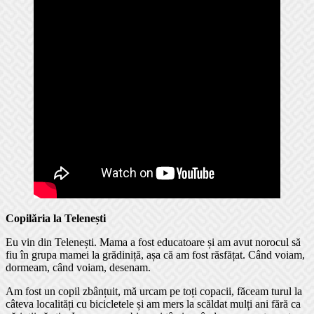
Copilăria la Telenești
Eu vin din Telenești. Mama a fost educatoare și am avut norocul să
fiu în grupa mamei la grădiniță, așa că am fost răsfățat. Când voiam,
dormeam, când voiam, desenam.
Am fost un copil zbânțuit, mă urcam pe toți copacii, făceam turul la
câteva localități cu bicicletele și am mers la scăldat mulți ani fără ca