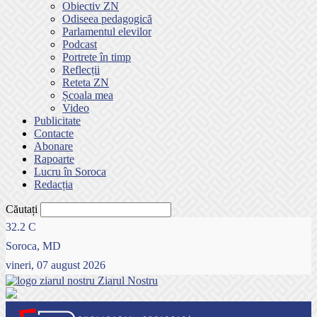
Obiectiv ZN
Odiseea pedagogică
Parlamentul elevilor
Podcast
Portrete în timp
Reflecții
Reteta ZN
Școala mea
Video
Publicitate
Contacte
Abonare
Rapoarte
Lucru în Soroca
Redacția
Căutați
32.2
C
Soroca, MD
vineri, 07 august 2026
Ziarul Nostru