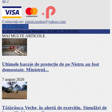
ap.2
Contactați-ne:
ziarul.nostru@yahoo.com
URMAȚI-NE
© 2021 Publicaţia Periodică ZIARUL NOSTRU
MAI MULTE ARTICOLE
Ultimele baraje de protecție de pe Nistru au fost
demontate. Ministrul...
7 august 2026
Tătărăuca Veche, în alertă de exercițiu. Simulări de