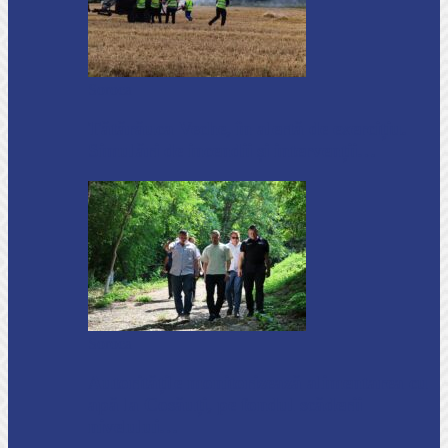
Soroca
Tătărăuca Veche, în alertă de exercițiu.
Simulări de incendii și intervenții…
Soroca
Autoritățile monitorizează alimentarea cu
apă la Cosăuți, pe fondul scăderii
nivelului…