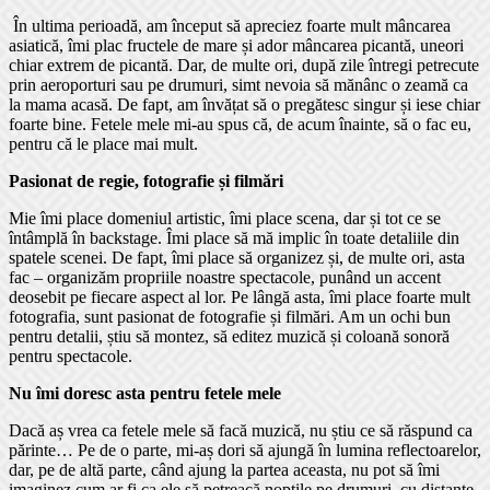
În ultima perioadă, am început să apreciez foarte mult mâncarea
asiatică, îmi plac fructele de mare și ador mâncarea picantă, uneori
chiar extrem de picantă. Dar, de multe ori, după zile întregi petrecute
prin aeroporturi sau pe drumuri, simt nevoia să mănânc o zeamă ca
la mama acasă. De fapt, am învățat să o pregătesc singur și iese chiar
foarte bine. Fetele mele mi-au spus că, de acum înainte, să o fac eu,
pentru că le place mai mult.
Pasionat de regie,
fotografie și filmări
Mie îmi place domeniul artistic, îmi place scena, dar și tot ce se
întâmplă în backstage. Îmi place să mă implic în toate detaliile din
spatele scenei. De fapt, îmi place să organizez și, de multe ori, asta
fac – organizăm propriile noastre spectacole, punând un accent
deosebit pe fiecare aspect al lor. Pe lângă asta, îmi place foarte mult
fotografia, sunt pasionat de fotografie și filmări. Am un ochi bun
pentru detalii, știu să montez, să editez muzică și coloană sonoră
pentru spectacole.
Nu îmi doresc asta pentru
fetele mele
Dacă aș vrea ca fetele mele să facă muzică, nu știu ce să răspund ca
părinte… Pe de o parte, mi-aș dori să ajungă în lumina reflectoarelor,
dar, pe de altă parte, când ajung la partea aceasta, nu pot să îmi
imaginez cum ar fi ca ele să petreacă nopțile pe drumuri, cu distanțe