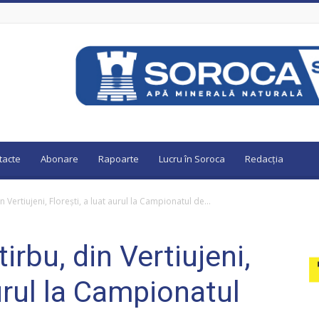
tacte
Abonare
Rapoarte
Lucru în Soroca
Redacția
n Vertiujeni, Florești, a luat aurul la Campionatul de...
irbu, din Vertiujeni,
aurul la Campionatul