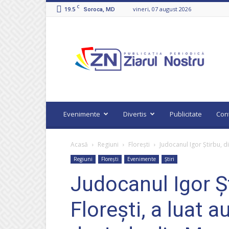
C
19.5
vineri, 07 august 2026
Soroca, MD
Ziarul
Nostru
Evenimente
Divertis
Publicitate
Con
Acasă
Regiuni
Florești
Judocanul Igor Știrbu, di
Regiuni
Florești
Evenimente
Știri
Judocanul Igor Șt
Florești, a luat 