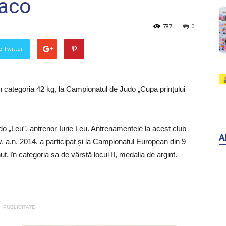
aco
787
0
pe Twitter
n categoria 42 kg, la Campionatul de Judo „Cupa prințului
udo „Leu”, antrenor Iurie Leu. Antrenamentele la acest club
A
v, a.n. 2014, a participat și la Campionatul European din 9
ut, în categoria sa de vârstă locul II, medalia de argint.
PUBLICITATE