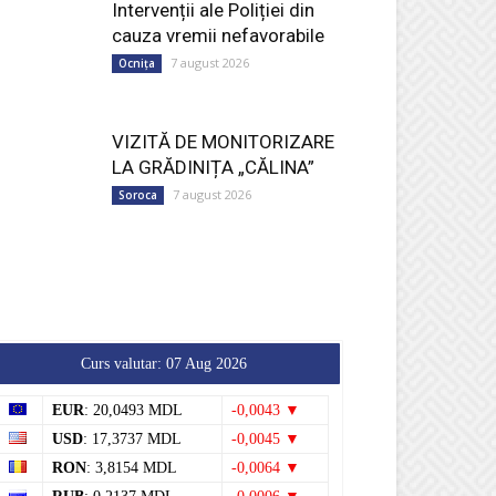
Intervenții ale Poliției din
cauza vremii nefavorabile
7 august 2026
Ocnița
VIZITĂ DE MONITORIZARE
LA GRĂDINIȚA „CĂLINA”
7 august 2026
Soroca
Curs valutar: 07 Aug 2026
EUR
: 20,0493 MDL
-0,0043 ▼
USD
: 17,3737 MDL
-0,0045 ▼
RON
: 3,8154 MDL
-0,0064 ▼