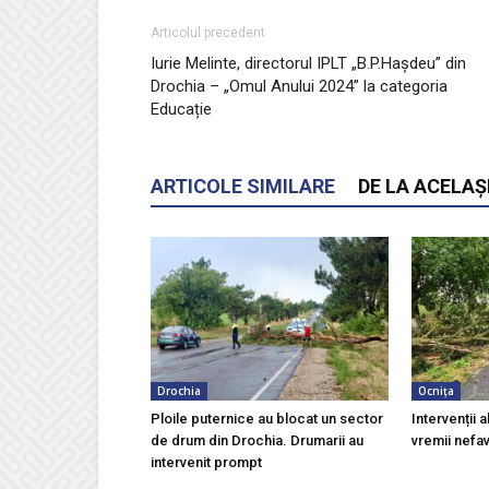
Articolul precedent
Iurie Melinte, directorul IPLT „B.P.Hașdeu” din
Drochia – „Omul Anului 2024” la categoria
Educație
ARTICOLE SIMILARE
DE LA ACELAȘ
Drochia
Ocnița
Ploile puternice au blocat un sector
Intervenții a
de drum din Drochia. Drumarii au
vremii nefa
intervenit prompt