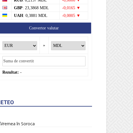
RUB
: 0,2137 MDL
-0,0006 ▼
GBP
: 23,3868 MDL
-0,0165 ▼
UAH
: 0,3881 MDL
-0,0005 ▼
Convertor valutar
»
Rezultat:
-
ETEO