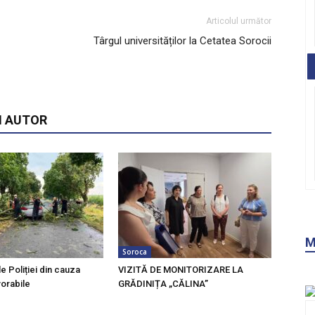
Articolul următor
Târgul universităților la Cetatea Sorocii
I AUTOR
M
Soroca
le Poliției din cauza
VIZITĂ DE MONITORIZARE LA
vorabile
GRĂDINIȚA „CĂLINA”