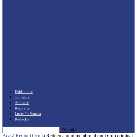
Drochia
„INIMI MICI, TALENTE MARI”(I parte)
– Un dar muzical pentru mame…
Podcast
Moro mahalajiu Podcast cu Robert Cerari
Podcast
“Moro mahalajiu” Podcast cu Marin Alla
Publicitate
Contacte
Abonare
Rapoarte
Lucru în Soroca
Redacția
Acasă
Regiuni
Ocnița
Reținerea unui membru al unui grup criminal