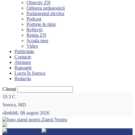
Obiectiv ZN
Odiseea pedagogică
Parlamentul elevilor
Podcast
Portrete în timp
Reflecții
Reteta ZN
Școala mea
Video
Publicitate
Contacte
Abonare
Rapoarte
Lucru în Soroca
Redacția
Căutați
19.3
C
Soroca, MD
sâmbătă, 08 august 2026
Ziarul Nostru