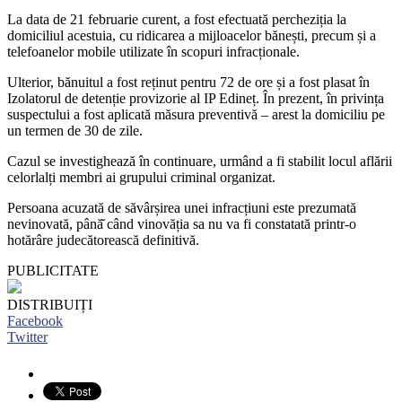
La data de 21 februarie curent, a fost efectuată percheziția la
domiciliul acestuia, cu ridicarea a mijloacelor bănești, precum și a
telefoanelor mobile utilizate în scopuri infracționale.
Ulterior, bănuitul a fost reținut pentru 72 de ore și a fost plasat în
Izolatorul de detenție provizorie al IP Edineț. În prezent, în privința
suspectului a fost aplicată măsura preventivă – arest la domiciliu pe
un termen de 30 de zile.
Cazul se investighează în continuare, urmând a fi stabilit locul aflării
celorlalți membri ai grupului criminal organizat.
Persoana acuzată de săvârșirea unei infracțiuni este prezumată
nevinovată, până̆ când vinovăția sa nu va fi constatată printr-o
hotărâre judecătorească definitivă.
PUBLICITATE
DISTRIBUIȚI
Facebook
Twitter