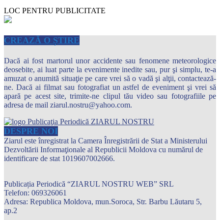
LOC PENTRU PUBLICITATE
CREAZĂ O ȘTIRE
Dacă ai fost martorul unor accidente sau fenomene meteorologice
deosebite, ai luat parte la evenimente inedite sau, pur şi simplu, te-a
amuzat o anumită situaţie pe care vrei să o vadă şi alţii, contactează-
ne. Dacă ai filmat sau fotografiat un astfel de eveniment şi vrei să
apară pe acest site, trimite-ne clipul tău video sau fotografiile pe
adresa de mail ziarul.nostru@yahoo.com.
DESPRE NOI
Ziarul este înregistrat la Camera Înregistrării de Stat a Ministerului
Dezvoltării Informaţionale al Republicii Moldova cu numărul de
identificare de stat 1019607002666.
Publicația Periodică “ZIARUL NOSTRU WEB” SRL
Telefon: 069326061
Adresa: Republica Moldova, mun.Soroca, Str. Barbu Lăutaru 5,
ap.2