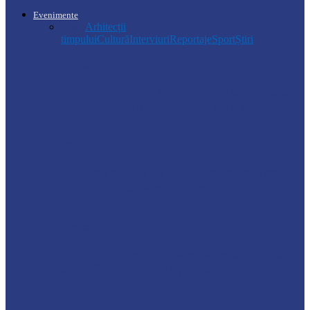
Evenimente
Toate
Arhitecții
timpului
Cultură
Interviuri
Reportaje
Sport
Știri
Soroca
Ambrozia aduce amenzi în raionul Soroca:
un locuitor din Răcovăț sancționat
Știri
Ultimele baraje de protecție de pe Nistru
au fost demontate. Ministrul…
Soroca
Tătărăuca Veche, în alertă de exercițiu.
Simulări de incendii și intervenții…
Soroca