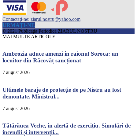
Contactați-ne:
ziarul.nostru@yahoo.com
URMAȚI-NE
© 2021 Publicaţia Periodică ZIARUL NOSTRU
MAI MULTE ARTICOLE
Ambrozia aduce amenzi în raionul Soroca: un
locuitor din Răcovăț sancționat
7 august 2026
Ultimele baraje de protecție de pe Nistru au fost
demontate. Ministrul...
7 august 2026
Tătărăuca Veche, în alertă de exercițiu. Simulări de
incendii și intervenții...