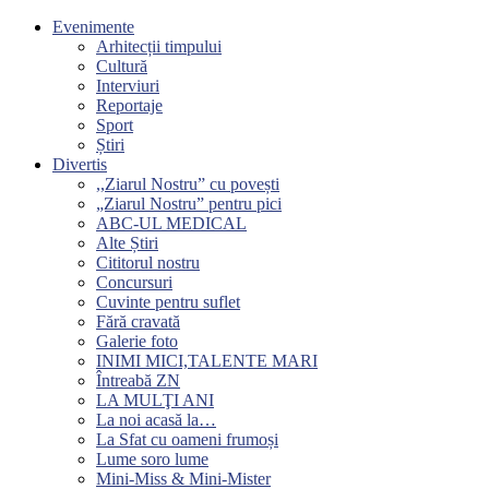
Evenimente
Arhitecții timpului
Cultură
Interviuri
Reportaje
Sport
Știri
Divertis
,,Ziarul Nostru” cu povești
„Ziarul Nostru” pentru pici
ABC-UL MEDICAL
Alte Știri
Cititorul nostru
Concursuri
Cuvinte pentru suflet
Fără cravată
Galerie foto
INIMI MICI,TALENTE MARI
Întreabă ZN
LA MULŢI ANI
La noi acasă la…
La Sfat cu oameni frumoși
Lume soro lume
Mini-Miss & Mini-Mister