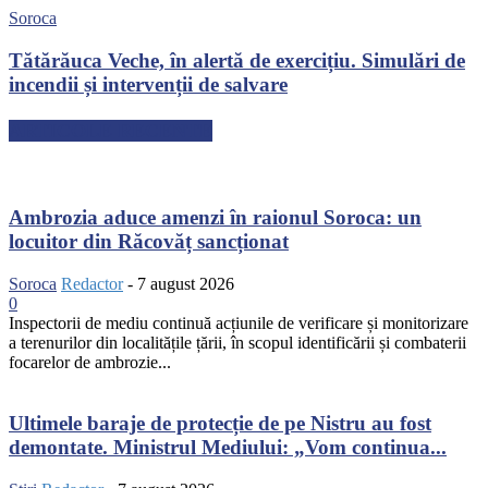
Soroca
Tătărăuca Veche, în alertă de exercițiu. Simulări de
incendii și intervenții de salvare
ARTICOLE RECENTE
Ambrozia aduce amenzi în raionul Soroca: un
locuitor din Răcovăț sancționat
Soroca
Redactor
-
7 august 2026
0
Inspectorii de mediu continuă acțiunile de verificare și monitorizare
a terenurilor din localitățile țării, în scopul identificării și combaterii
focarelor de ambrozie...
Ultimele baraje de protecție de pe Nistru au fost
demontate. Ministrul Mediului: „Vom continua...