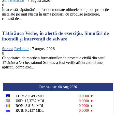
Știri
Redactor
-
7 august 2026
0
În această săptămână au fost demontate ultimele baraje de protecție
instalate pe râul Nistru în urma poluării cu produse petroliere,
cauzată de...
Tătărăuca Veche, în alertă de exercițiu. Simulări de
incendii și intervenții de salvare
Soroca
Redactor
-
7 august 2026
0
Capacitatea de reacție a formațiunilor de protecție civilă din satul
Tătărăuca Veche, raionul Soroca, a fost verificată în cadrul unei
aplicații complexe...
Curs valutar: 08 Aug 2026
EUR
: 20,0493 MDL
0,0000 ▼
USD
: 17,3737 MDL
0,0000 ▼
RON
: 3,8154 MDL
0,0000 ▼
RUB
: 0,2137 MDL
0,0000 ▼