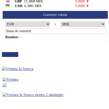
GBP
: 23,3868 MDL
0,0000 ▼
UAH
: 0,3881 MDL
0,0000 ▼
Convertor valutar
»
Rezultat:
-
METEO