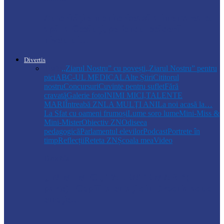
Autoritățile monitorizează alimentarea cu
apă la Cosăuți, pe fondul scăderii
nivelului…
Divertis
Toate
,,Ziarul Nostru” cu povești
„Ziarul Nostru” pentru
pici
ABC-UL MEDICAL
Alte Știri
Cititorul
nostru
Concursuri
Cuvinte pentru suflet
Fără
cravată
Galerie foto
INIMI MICI,TALENTE
MARI
Întreabă ZN
LA MULŢI ANI
La noi acasă la…
La Sfat cu oameni frumoși
Lume soro lume
Mini-Miss &
Mini-Mister
Obiectiv ZN
Odiseea
pedagogică
Parlamentul elevilor
Podcast
Portrete în
timp
Reflecții
Reteta ZN
Școala mea
Video
Drochia
„INIMI MICI, TALENTE MARI”(II
parte)– Copiii talentați din Drochia aduc
emoție…