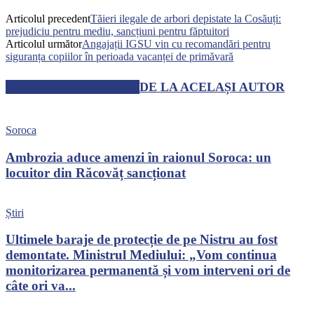
Articolul precedent
Tăieri ilegale de arbori depistate la Cosăuți:
prejudiciu pentru mediu, sancțiuni pentru făptuitori
Articolul următor
Angajații IGSU vin cu recomandări pentru
siguranța copiilor în perioada vacanței de primăvară
ARTICOLE SIMILARE
DE LA ACELAȘI AUTOR
Soroca
Ambrozia aduce amenzi în raionul Soroca: un
locuitor din Răcovăț sancționat
Știri
Ultimele baraje de protecție de pe Nistru au fost
demontate. Ministrul Mediului: „Vom continua
monitorizarea permanentă și vom interveni ori de
câte ori va...