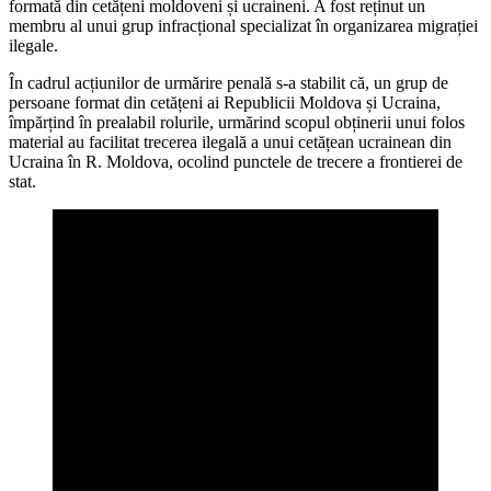
formată din cetățeni moldoveni și ucraineni. A fost reținut un
membru al unui grup infracțional specializat în organizarea migrației
ilegale.
În cadrul acțiunilor de urmărire penală s-a stabilit că, un grup de
persoane format din cetățeni ai Republicii Moldova și Ucraina,
împărțind în prealabil rolurile, urmărind scopul obținerii unui folos
material au facilitat trecerea ilegală a unui cetățean ucrainean din
Ucraina în R. Moldova, ocolind punctele de trecere a frontierei de
stat.