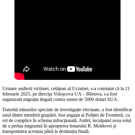
Urmare audierii victimei, cetățean al Ucrainei, s-a constatat că la 21
februarie 2025, pe direcția Voloșcova UA – Bîrnova, i-a fost
organizată migrația ilegală contra sumei de 5000 dolari SUA.
Datorită măsurilor speciale de investigație efectuate, a fost identificat
unul dintre membrii grupării, fost angajat al Poliției de Frontieră, cu
rol de complice în schema infracțională. Astfel, inculpatul avea rolul
de a prelua migrantul în apropierea hotarului R. Moldovei și
transportarea acestuia până la destinația finală.