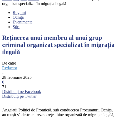
organizat specializat în migrația ilegală
Regiuni
Ocnița
Evenimente
Știri
Reținerea unui membru al unui grup
criminal organizat specializat în migrația
ilegală
De către
Redactor
-
28 februarie 2025
0
71
Distribuiți pe Facebook
Distribuiți pe Twitter
Angajații Poliției de Frontieră, sub conducerea Procuraturii Ocnița,
au reușit să destructureze o rețea bine organizată de migrație ilegală,