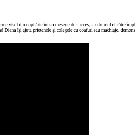
sforme visul din copilărie într-o meserie de succes, iar drumul ei către îm
ând Diana își ajuta prietenele și colegele cu coafuri sau machiaje, demon