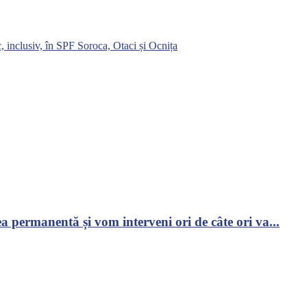
, inclusiv, în SPF Soroca, Otaci și Ocnița
 permanentă și vom interveni ori de câte ori va...