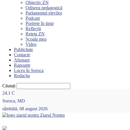
Obiectiv ZN
Odiseea pedagogică
Parlamentul elevilor
Podcast
Portrete în timp
Reflecții
Reteta ZN
Școala mea
Video
Publicitate
Contacte
Abonare
Rapoarte
Lucru în Soroca
Redacția
Căutați
24.1
C
Soroca, MD
sâmbătă, 08 august 2026
Ziarul Nostru