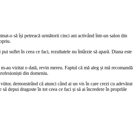
inat-o să își petreacă următorii cinci ani activând într-un salon din
opriu.
 pui suflet în ceea ce faci, rezultatele nu întârzie să apară. Diana este
e m-au vizitat o dată, revin mereu. Faptul că mă aleg și mă recomandă
profesioniști din domeniu.
 viitor, demonstrând că atunci când ai un vis în care crezi cu adevărat
să depui dragoste în tot ceea ce faci și să ai încredere în propriile