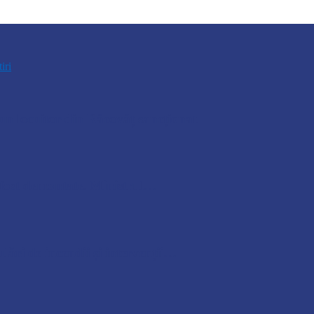
tiri
n locuitor din Răcovăț sancționat
u fost demontate. Ministrul…
lări de incendii și intervenții…