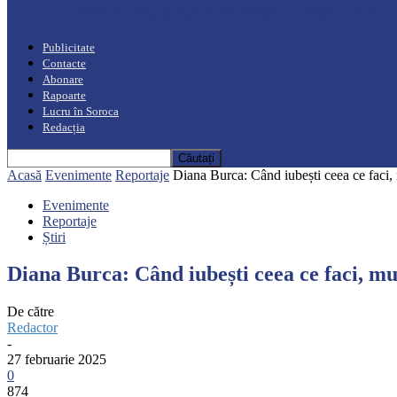
“Moro mahalajiu” Podcast cu Marin Alla
Publicitate
Contacte
Abonare
Rapoarte
Lucru în Soroca
Redacția
Acasă
Evenimente
Reportaje
Diana Burca: Când iubești ceea ce faci,
Evenimente
Reportaje
Știri
Diana Burca: Când iubești ceea ce faci, m
De către
Redactor
-
27 februarie 2025
0
874