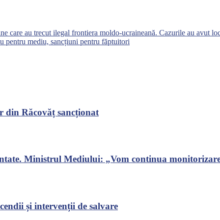
ne care au trecut ilegal frontiera moldo-ucraineană. Cazurile au avut loc
iu pentru mediu, sancțiuni pentru făptuitori
r din Răcovăț sancționat
ontate. Ministrul Mediului: „Vom continua monitorizarea
endii și intervenții de salvare