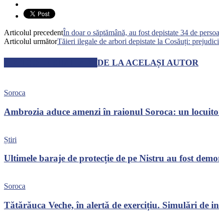
Articolul precedent
În doar o săptămână, au fost depistate 34 de persoa
Articolul următor
Tăieri ilegale de arbori depistate la Cosăuți: prejudic
ARTICOLE SIMILARE
DE LA ACELAȘI AUTOR
Soroca
Ambrozia aduce amenzi în raionul Soroca: un locuito
Știri
Ultimele baraje de protecție de pe Nistru au fost dem
Soroca
Tătărăuca Veche, în alertă de exercițiu. Simulări de inc