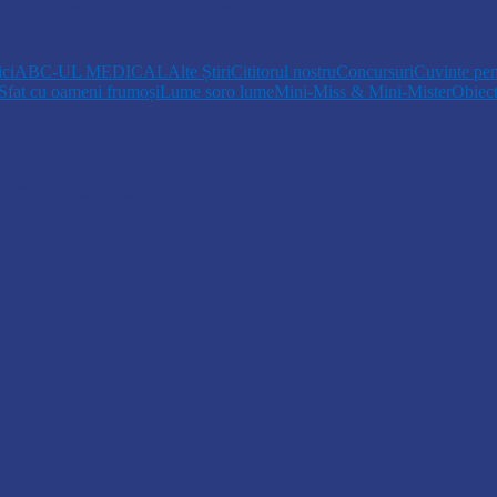
pă la Cosăuți, pe fondul scăderii nivelului…
ici
ABC-UL MEDICAL
Alte Știri
Cititorul nostru
Concursuri
Cuvinte pen
Sfat cu oameni frumoși
Lume soro lume
Mini-Miss & Mini-Mister
Obiec
opiii talentați din Drochia aduc emoție…
 Un dar muzical pentru mame…