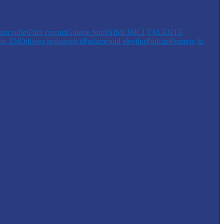
tru suflet
Fără cravată
Galerie foto
INIMI MICI,TALENTE
tiv ZN
Odiseea pedagogică
Parlamentul elevilor
Podcast
Portrete în