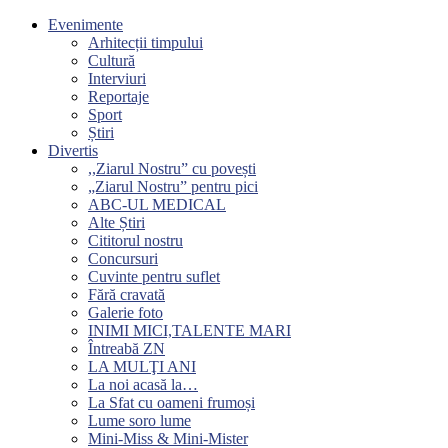
Evenimente
Arhitecții timpului
Cultură
Interviuri
Reportaje
Sport
Știri
Divertis
,,Ziarul Nostru” cu povești
„Ziarul Nostru” pentru pici
ABC-UL MEDICAL
Alte Știri
Cititorul nostru
Concursuri
Cuvinte pentru suflet
Fără cravată
Galerie foto
INIMI MICI,TALENTE MARI
Întreabă ZN
LA MULŢI ANI
La noi acasă la…
La Sfat cu oameni frumoși
Lume soro lume
Mini-Miss & Mini-Mister