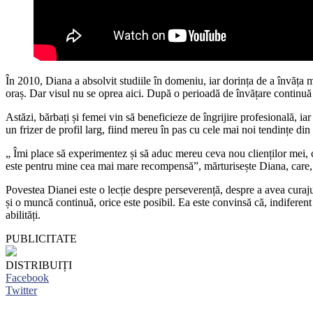
În 2010, Diana a absolvit studiile în domeniu, iar dorința de a învăța m
oraș. Dar visul nu se oprea aici. După o perioadă de învățare continuă 
Astăzi, bărbați și femei vin să beneficieze de îngrijire profesională, iar
un frizer de profil larg, fiind mereu în pas cu cele mai noi tendințe di
„ Îmi place să experimentez și să aduc mereu ceva nou clienților mei, 
este pentru mine cea mai mare recompensă”, mărturisește Diana, care, pe
Povestea Dianei este o lecție despre perseverență, despre a avea curaju
și o muncă continuă, orice este posibil. Ea este convinsă că, indiferent 
abilități.
PUBLICITATE
DISTRIBUIȚI
Facebook
Twitter