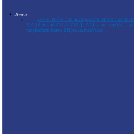
Autoritățile monitorizează alimentarea cu a
Divertis
Toate
,,Ziarul Nostru” cu povești
„Ziarul Nostru” pentru p
MARI
Întreabă ZN
LA MULŢI ANI
La noi acasă la…
La 
timp
Reflecții
Reteta ZN
Școala mea
Video
Drochia
„INIMI MICI, TALENTE MARI”(II parte)– C
Drochia
„INIMI MICI, TALENTE MARI”(I parte) –
Podcast
Moro mahalajiu Podcast cu Robert Cerari
Podcast