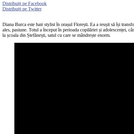
Distribuiți pe Facebook
Distribuiți pe Twitter
Diana Burca este hair stylist în orașul Florești. Ea a reușit să își tran
ales, pasiune. Totul a început în perioada copilăriei și adolescenței, c
la școala din Ștefănești, satul cu care se mândrește enorm.