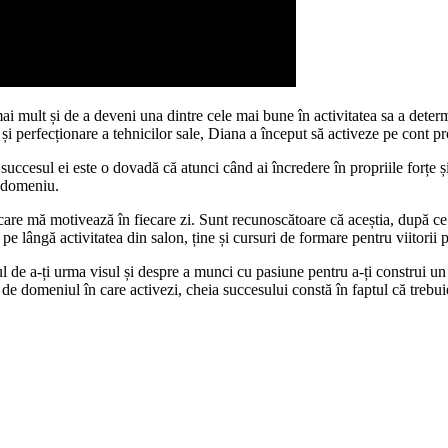
ai mult și de a deveni una dintre cele mai bune în activitatea sa a determ
și perfecționare a tehnicilor sale, Diana a început să activeze pe cont pr
 succesul ei este o dovadă că atunci când ai încredere în propriile forțe și
n domeniu.
care mă motivează în fiecare zi. Sunt recunoscătoare că aceștia, după c
 lângă activitatea din salon, ține și cursuri de formare pentru viitorii 
l de a-ți urma visul și despre a munci cu pasiune pentru a-ți construi un
de domeniul în care activezi, cheia succesului constă în faptul că trebuie 