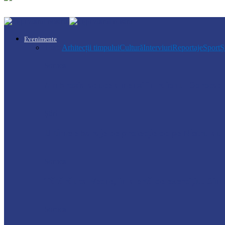
Evenimente
Toate
Arhitecții timpului
Cultură
Interviuri
Reportaje
Sport
Ș
Soroca
Ambrozia aduce amenzi în raionul Soroca: u
Știri
Ultimele baraje de protecție de pe Nistru a
Soroca
Tătărăuca Veche, în alertă de exercițiu. Simu
Soroca