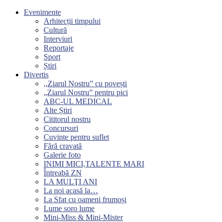
Evenimente
Arhitecții timpului
Cultură
Interviuri
Reportaje
Sport
Știri
Divertis
,,Ziarul Nostru” cu povești
„Ziarul Nostru” pentru pici
ABC-UL MEDICAL
Alte Știri
Cititorul nostru
Concursuri
Cuvinte pentru suflet
Fără cravată
Galerie foto
INIMI MICI,TALENTE MARI
Întreabă ZN
LA MULŢI ANI
La noi acasă la…
La Sfat cu oameni frumoși
Lume soro lume
Mini-Miss & Mini-Mister