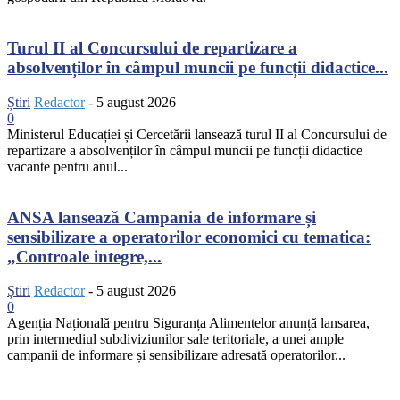
Turul II al Concursului de repartizare a
absolvenților în câmpul muncii pe funcții didactice...
Știri
Redactor
-
5 august 2026
0
Ministerul Educației și Cercetării lansează turul II al Concursului de
repartizare a absolvenților în câmpul muncii pe funcții didactice
vacante pentru anul...
ANSA lansează Campania de informare și
sensibilizare a operatorilor economici cu tematica:
„Controale integre,...
Știri
Redactor
-
5 august 2026
0
Agenția Națională pentru Siguranța Alimentelor anunță lansarea,
prin intermediul subdiviziunilor sale teritoriale, a unei ample
campanii de informare și sensibilizare adresată operatorilor...