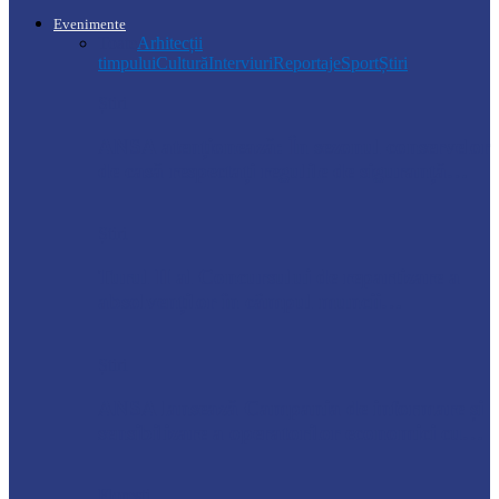
Evenimente
Toate
Arhitecții
timpului
Cultură
Interviuri
Reportaje
Sport
Știri
Știri
ANSA atenționează: În sezonul conservelor
de casă respectați regulile de siguranță…
Știri
Turul II al Concursului de repartizare a
absolvenților în câmpul muncii…
Știri
ANSA lansează Campania de informare și
sensibilizare a operatorilor economici cu…
Florești