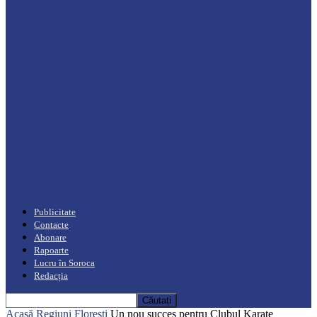
Drochia
„INIMI MICI, TALENTE MARI”(I parte)
– Un dar muzical pentru mame…
Podcast
Moro mahalajiu Podcast cu Robert Cerari
Podcast
“Moro mahalajiu” Podcast cu Marin Alla
Publicitate
Contacte
Abonare
Rapoarte
Lucru în Soroca
Redacția
Acasă
Regiuni
Florești
Un nou succes pentru Clubul Karate