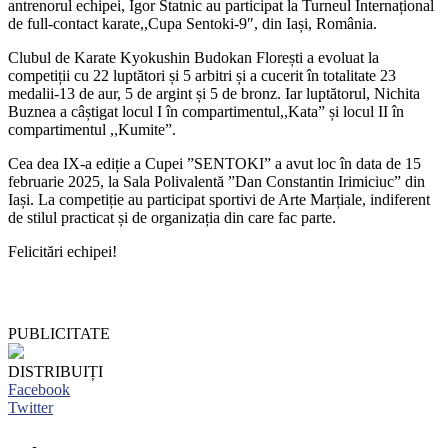
antrenorul echipei, Igor Statnic au participat la Turneul Internațional
de full-contact karate,,Cupa Sentoki-9″, din Iași, România.
Clubul de Karate Kyokushin Budokan Florești a evoluat la
competiții cu 22 luptători și 5 arbitri și a cucerit în totalitate 23
medalii-13 de aur, 5 de argint și 5 de bronz. Iar luptătorul, Nichita
Buznea a câștigat locul I în compartimentul,,Kata” și locul II în
compartimentul ,,Kumite”.
Cea dea IX-a ediție a Cupei ”SENTOKI” a avut loc în data de 15
februarie 2025, la Sala Polivalentă ”Dan Constantin Irimiciuc” din
Iași. La competiție au participat sportivi de Arte Marțiale, indiferent
de stilul practicat și de organizația din care fac parte.
Felicitări echipei!
PUBLICITATE
DISTRIBUIȚI
Facebook
Twitter