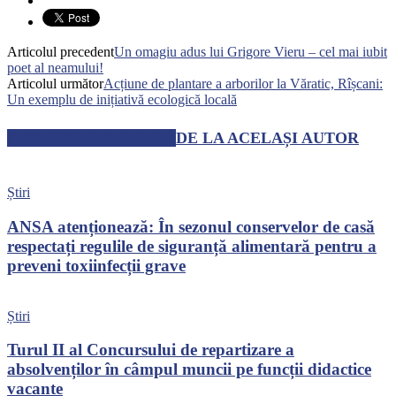
Articolul precedent
Un omagiu adus lui Grigore Vieru – cel mai iubit
poet al neamului!
Articolul următor
Acțiune de plantare a arborilor la Văratic, Rîșcani:
Un exemplu de inițiativă ecologică locală
ARTICOLE SIMILARE
DE LA ACELAȘI AUTOR
Știri
ANSA atenționează: În sezonul conservelor de casă
respectați regulile de siguranță alimentară pentru a
preveni toxiinfecții grave
Știri
Turul II al Concursului de repartizare a
absolvenților în câmpul muncii pe funcții didactice
vacante