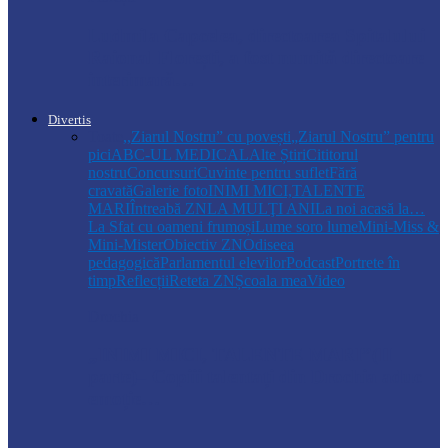
Ludmila Capcelea, directoarea Spitalului
Raional Florești, a fost numită directoare
interimară…
Divertis
Toate
,,Ziarul Nostru” cu povești
„Ziarul Nostru” pentru
pici
ABC-UL MEDICAL
Alte Știri
Cititorul
nostru
Concursuri
Cuvinte pentru suflet
Fără
cravată
Galerie foto
INIMI MICI,TALENTE
MARI
Întreabă ZN
LA MULŢI ANI
La noi acasă la…
La Sfat cu oameni frumoși
Lume soro lume
Mini-Miss &
Mini-Mister
Obiectiv ZN
Odiseea
pedagogică
Parlamentul elevilor
Podcast
Portrete în
timp
Reflecții
Reteta ZN
Școala mea
Video
Drochia
„INIMI MICI, TALENTE MARI”(II
parte)– Copiii talentați din Drochia aduc
emoție…