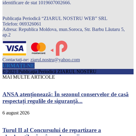
identificare de stat 1019607002666.
Publicația Periodică “ZIARUL NOSTRU WEB” SRL
Telefon: 069326061
Adresa: Republica Moldova, mun.Soroca, Str. Barbu Lăutaru 5,
ap.2
Contactați-ne:
ziarul.nostru@yahoo.com
URMAȚI-NE
© 2021 Publicaţia Periodică ZIARUL NOSTRU
MAI MULTE ARTICOLE
ANSA atenționează: În sezonul conservelor de casă
respectați regulile de siguranță...
6 august 2026
Turul II al Concursului de repartizare a