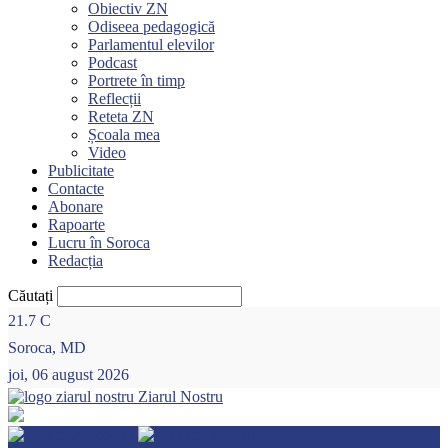
Obiectiv ZN
Odiseea pedagogică
Parlamentul elevilor
Podcast
Portrete în timp
Reflecții
Reteta ZN
Școala mea
Video
Publicitate
Contacte
Abonare
Rapoarte
Lucru în Soroca
Redacția
Căutați
21.7
C
Soroca, MD
joi, 06 august 2026
Ziarul Nostru