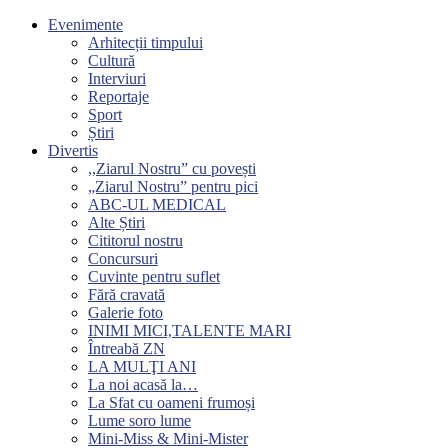
Evenimente
Arhitecții timpului
Cultură
Interviuri
Reportaje
Sport
Știri
Divertis
,,Ziarul Nostru” cu povești
„Ziarul Nostru” pentru pici
ABC-UL MEDICAL
Alte Știri
Cititorul nostru
Concursuri
Cuvinte pentru suflet
Fără cravată
Galerie foto
INIMI MICI,TALENTE MARI
Întreabă ZN
LA MULŢI ANI
La noi acasă la…
La Sfat cu oameni frumoși
Lume soro lume
Mini-Miss & Mini-Mister