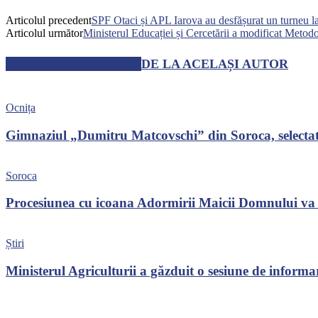
Articolul precedent
SPF Otaci și APL Iarova au desfășurat un turneu l
Articolul următor
Ministerul Educației și Cercetării a modificat Metodol
ARTICOLE SIMILARE
DE LA ACELAȘI AUTOR
Ocnița
Gimnaziul „Dumitru Matcovschi” din Soroca, selectat p
Soroca
Procesiunea cu icoana Adormirii Maicii Domnului va t
Știri
Ministerul Agriculturii a găzduit o sesiune de infor