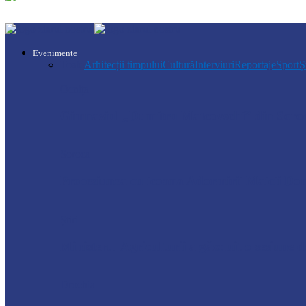
Evenimente
Toate
Arhitecții timpului
Cultură
Interviuri
Reportaje
Sport
Ș
Ocnița
Gimnaziul „Dumitru Matcovschi” din Soroca
Soroca
Procesiunea cu icoana Adormirii Maicii Dom
Știri
Ministerul Agriculturii a găzduit o sesiun
Drochia