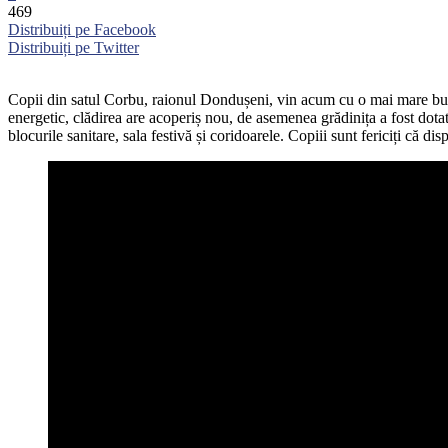
469
Distribuiți pe Facebook
Distribuiți pe Twitter
Copii din satul Corbu, raionul Dondușeni, vin acum cu o mai mare bucur
energetic, clădirea are acoperiș nou, de asemenea grădinița a fost dota
blocurile sanitare, sala festivă și coridoarele. Copiii sunt fericiți că