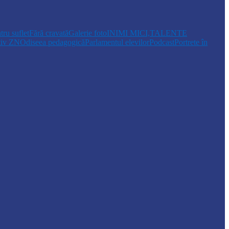
tru suflet
Fără cravată
Galerie foto
INIMI MICI,TALENTE
tiv ZN
Odiseea pedagogică
Parlamentul elevilor
Podcast
Portrete în