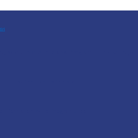
tiri
, selectat pentru pilotarea Programului de Educație
nului va trece prin satele raionului…
e de informare privind Programul de…