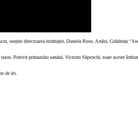
scut, susține directoarea instituției, Daniela Rusu. Astăzi, Grădinița “And
aion. Potrivit primarului satului, Victorin Slipenchi, toate aceste îmbunăt
ne de lei.