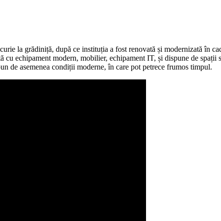
ie la grădiniță, după ce instituția a fost renovată și modernizată în ca
tă cu echipament modern, mobilier, echipament IT, și dispune de spații sig
 dispun de asemenea condiții moderne, în care pot petrece frumos timpul.