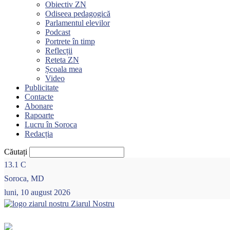
Obiectiv ZN
Odiseea pedagogică
Parlamentul elevilor
Podcast
Portrete în timp
Reflecții
Reteta ZN
Școala mea
Video
Publicitate
Contacte
Abonare
Rapoarte
Lucru în Soroca
Redacția
Căutați
13.1
C
Soroca, MD
luni, 10 august 2026
Ziarul Nostru