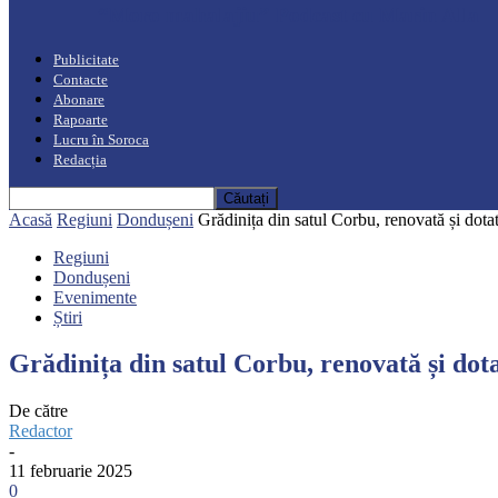
“Moro mahalajiu” Podcast cu Marin Alla
Publicitate
Contacte
Abonare
Rapoarte
Lucru în Soroca
Redacția
Acasă
Regiuni
Dondușeni
Grădinița din satul Corbu, renovată și dot
Regiuni
Dondușeni
Evenimente
Știri
Grădinița din satul Corbu, renovată și do
De către
Redactor
-
11 februarie 2025
0