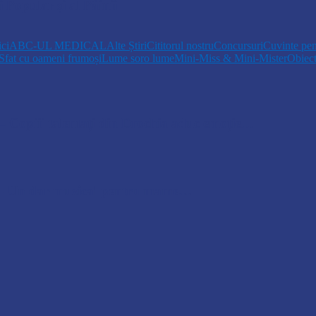
 Popular și al Pâinii
ici
ABC-UL MEDICAL
Alte Știri
Cititorul nostru
Concursuri
Cuvinte pen
Sfat cu oameni frumoși
Lume soro lume
Mini-Miss & Mini-Mister
Obiec
opiii talentați din Drochia aduc emoție…
 Un dar muzical pentru mame…