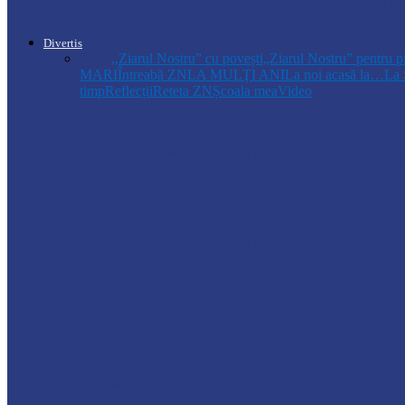
Satul Mîndîc a sărbătorit Festivalul Portului
Divertis
Toate
,,Ziarul Nostru” cu povești
„Ziarul Nostru” pentru p
MARI
Întreabă ZN
LA MULŢI ANI
La noi acasă la…
La 
timp
Reflecții
Reteta ZN
Școala mea
Video
Drochia
„INIMI MICI, TALENTE MARI”(II parte)– C
Drochia
„INIMI MICI, TALENTE MARI”(I parte) –
Podcast
Moro mahalajiu Podcast cu Robert Cerari
Podcast