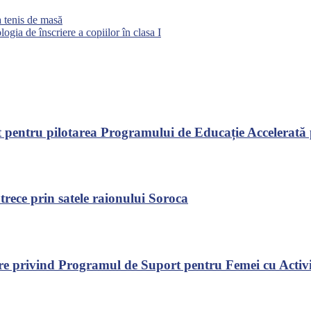
a tenis de masă
ogia de înscriere a copiilor în clasa I
entru pilotarea Programului de Educație Accelerată pen
rece prin satele raionului Soroca
mare privind Programul de Suport pentru Femei cu Acti