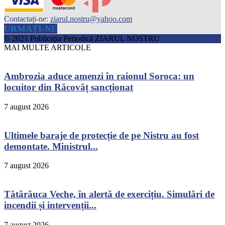
Contactați-ne:
ziarul.nostru@yahoo.com
URMAȚI-NE
© 2021 Publicaţia Periodică ZIARUL NOSTRU
MAI MULTE ARTICOLE
Ambrozia aduce amenzi în raionul Soroca: un
locuitor din Răcovăț sancționat
7 august 2026
Ultimele baraje de protecție de pe Nistru au fost
demontate. Ministrul...
7 august 2026
Tătărăuca Veche, în alertă de exercițiu. Simulări de
incendii și intervenții...
7 august 2026