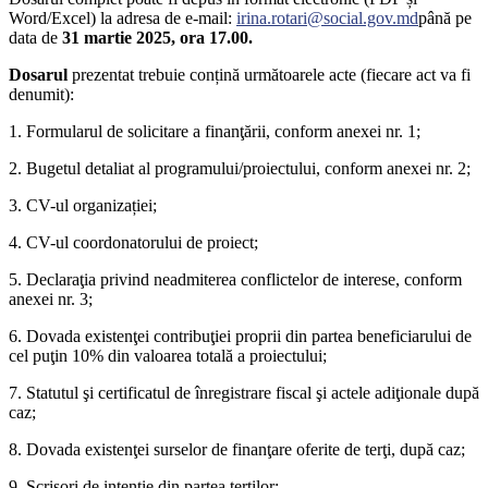
Word/Excel) la adresa de e-mail:
irina.rotari@social.gov.md
până pe
data de
31 martie 2025, ora 17.00.
Dosarul
prezentat trebuie conțină următoarele acte (fiecare act va fi
denumit):
1. Formularul de solicitare a finanţării, conform anexei nr. 1;
2. Bugetul detaliat al programului/proiectului, conform anexei nr. 2;
3. CV-ul organizației;
4. CV-ul coordonatorului de proiect;
5. Declaraţia privind neadmiterea conflictelor de interese, conform
anexei nr. 3;
6. Dovada existenţei contribuţiei proprii din partea beneficiarului de
cel puţin 10% din valoarea totală a proiectului;
7. Statutul şi certificatul de înregistrare fiscal şi actele adiţionale după
caz;
8. Dovada existenţei surselor de finanţare oferite de terţi, după caz;
9. Scrisori de intenție din partea terţilor;