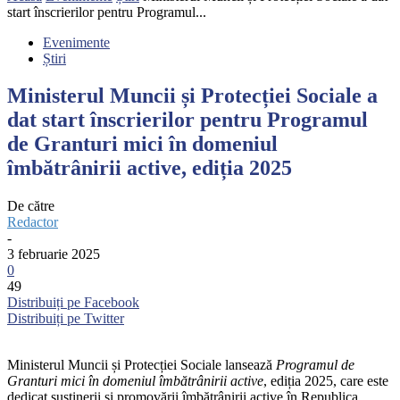
start înscrierilor pentru Programul...
Evenimente
Știri
Ministerul Muncii și Protecției Sociale a
dat start înscrierilor pentru Programul
de Granturi mici în domeniul
îmbătrânirii active, ediția 2025
De către
Redactor
-
3 februarie 2025
0
49
Distribuiți pe Facebook
Distribuiți pe Twitter
Ministerul Muncii și Protecției Sociale lansează
Programul de
Granturi mici în domeniul îmbătrânirii active
, ediția 2025, care este
dedicat susținerii şi promovării îmbătrânirii active în Republica