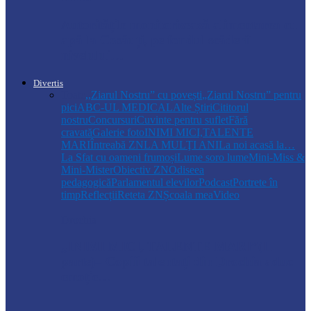
Autoritățile monitorizează alimentarea cu
apă la Cosăuți, pe fondul scăderii
nivelului…
Divertis
Toate
,,Ziarul Nostru” cu povești
„Ziarul Nostru” pentru
pici
ABC-UL MEDICAL
Alte Știri
Cititorul
nostru
Concursuri
Cuvinte pentru suflet
Fără
cravată
Galerie foto
INIMI MICI,TALENTE
MARI
Întreabă ZN
LA MULŢI ANI
La noi acasă la…
La Sfat cu oameni frumoși
Lume soro lume
Mini-Miss &
Mini-Mister
Obiectiv ZN
Odiseea
pedagogică
Parlamentul elevilor
Podcast
Portrete în
timp
Reflecții
Reteta ZN
Școala mea
Video
Drochia
„INIMI MICI, TALENTE MARI”(II
parte)– Copiii talentați din Drochia aduc
emoție…