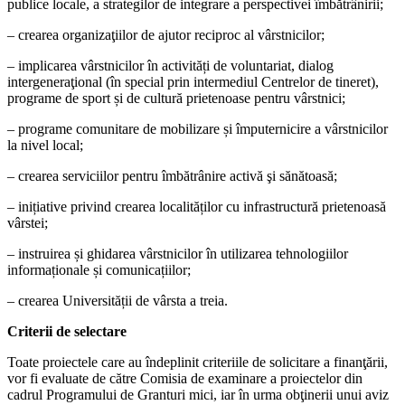
publice locale, a strategilor de integrare a perspectivei îmbătrânirii;
– crearea organizaţiilor de ajutor reciproc al vârstnicilor;
– implicarea vârstnicilor în activități de voluntariat, dialog
intergeneraţional (în special prin intermediul Centrelor de tineret),
programe de sport și de cultură prietenoase pentru vârstnici;
– programe comunitare de mobilizare și împuternicire a vârstnicilor
la nivel local;
– crearea serviciilor pentru îmbătrânire activă şi sănătoasă;
– inițiative privind crearea localităților cu infrastructură prietenoasă
vârstei;
– instruirea și ghidarea vârstnicilor în utilizarea tehnologiilor
informaționale și comunicațiilor;
– crearea Universității de vârsta a treia.
Criterii de selectare
Toate proiectele care au îndeplinit criteriile de solicitare a finanţării,
vor fi evaluate de către Comisia de examinare a proiectelor din
cadrul Programului de Granturi mici, iar în urma obţinerii unui aviz