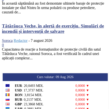
În această săptămână au fost demontate ultimele baraje de protecție
instalate pe râul Nistru în urma poluării cu produse petroliere,
cauzată de...
Tătărăuca Veche, în alertă de exercițiu. Simulări de
incendii și intervenții de salvare
Soroca
Redactor
-
7 august 2026
0
Capacitatea de reacție a formațiunilor de protecție civilă din satul
Tătărăuca Veche, raionul Soroca, a fost verificată în cadrul unei
aplicații complexe...
Curs valutar: 09 Aug 2026
EUR
: 20,0493 MDL
0,0000 ▼
USD
: 17,3737 MDL
0,0000 ▼
RON
: 3,8154 MDL
0,0000 ▼
RUB
: 0,2137 MDL
0,0000 ▼
GBP
: 23,3868 MDL
0,0000 ▼
UAH
: 0,3881 MDL
0,0000 ▼