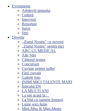
Evenimente
Arhitecții timpului
Cultură
Interviuri
Reportaje
Sport
Știri
Divertis
,,Ziarul Nostru” cu povești
„Ziarul Nostru” pentru pici
ABC-UL MEDICAL
Alte Știri
Cititorul nostru
Concursuri
Cuvinte pentru suflet
Fără cravată
Galerie foto
INIMI MICI,TALENTE MARI
Întreabă ZN
LA MULŢI ANI
La noi acasă la…
La Sfat cu oameni frumoși
Lume soro lume
Mini-Miss & Mini-Mister