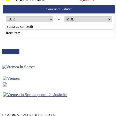
Convertor valutar
»
Rezultat:
-
METEO
LOC PENTRU PUBLICITATE