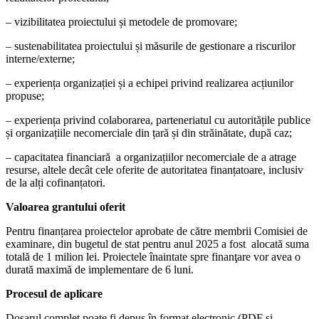
– vizibilitatea proiectului și metodele de promovare;
– sustenabilitatea proiectului și măsurile de gestionare a riscurilor
interne/externe;
– experiența organizației și a echipei privind realizarea acțiunilor
propuse;
– experiența privind colaborarea, parteneriatul cu autoritățile publice
și organizațiile necomerciale din țară și din străinătate, după caz;
– capacitatea financiară a organizațiilor necomerciale de a atrage
resurse, altele decât cele oferite de autoritatea finanțatoare, inclusiv
de la alți cofinanțatori.
Valoarea grantului oferit
Pentru finanțarea proiectelor aprobate de către membrii Comisiei de
examinare, din bugetul de stat pentru anul 2025 a fost alocată suma
totală de 1 milion lei. Proiectele înaintate spre finanţare vor avea o
durată maximă de implementare de 6 luni.
Procesul de aplicare
Dosarul complet poate fi depus în format electronic (PDF și