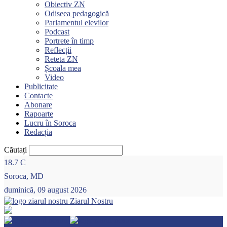
Obiectiv ZN
Odiseea pedagogică
Parlamentul elevilor
Podcast
Portrete în timp
Reflecții
Reteta ZN
Școala mea
Video
Publicitate
Contacte
Abonare
Rapoarte
Lucru în Soroca
Redacția
Căutați
18.7
C
Soroca, MD
duminică, 09 august 2026
Ziarul Nostru