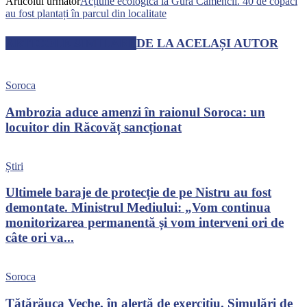
Articolul următor
Acțiune ecologică la Gura Camencii. 40 de copaci
au fost plantați în parcul din localitate
ARTICOLE SIMILARE
DE LA ACELAȘI AUTOR
Soroca
Ambrozia aduce amenzi în raionul Soroca: un
locuitor din Răcovăț sancționat
Știri
Ultimele baraje de protecție de pe Nistru au fost
demontate. Ministrul Mediului: „Vom continua
monitorizarea permanentă și vom interveni ori de
câte ori va...
Soroca
Tătărăuca Veche, în alertă de exercițiu. Simulări de