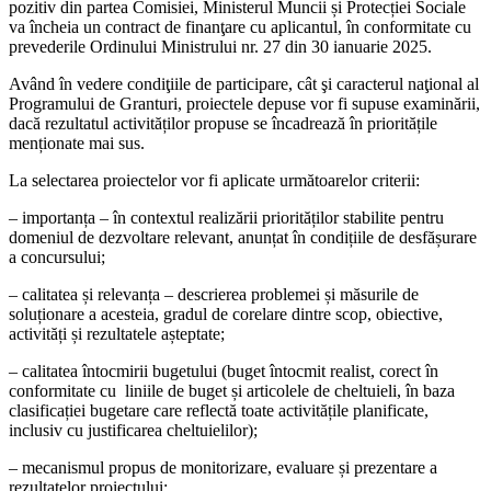
pozitiv din partea Comisiei, Ministerul Muncii și Protecției Sociale
va încheia un contract de finanţare cu aplicantul, în conformitate cu
prevederile Ordinului Ministrului nr. 27 din 30 ianuarie 2025.
Având în vedere condiţiile de participare, cât şi caracterul naţional al
Programului de Granturi, proiectele depuse vor fi supuse examinării,
dacă rezultatul activităților propuse se încadrează în prioritățile
menționate mai sus.
La selectarea proiectelor vor fi aplicate următoarelor criterii:
– importanța – în contextul realizării priorităților stabilite pentru
domeniul de dezvoltare relevant, anunțat în condițiile de desfășurare
a concursului;
– calitatea și relevanța – descrierea problemei și măsurile de
soluționare a acesteia, gradul de corelare dintre scop, obiective,
activități și rezultatele așteptate;
– calitatea întocmirii bugetului (buget întocmit realist, corect în
conformitate cu liniile de buget și articolele de cheltuieli, în baza
clasificației bugetare care reflectă toate activitățile planificate,
inclusiv cu justificarea cheltuielilor);
– mecanismul propus de monitorizare, evaluare și prezentare a
rezultatelor proiectului;