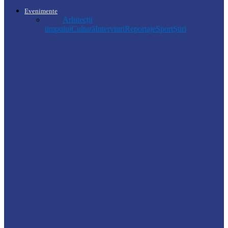
Evenimente
Toate
Arhitecții
timpului
Cultură
Interviuri
Reportaje
Sport
Știri
Soroca
Ambrozia aduce amenzi în raionul Soroca:
un locuitor din Răcovăț sancționat
Știri
Ultimele baraje de protecție de pe Nistru
au fost demontate. Ministrul…
Soroca
Tătărăuca Veche, în alertă de exercițiu.
Simulări de incendii și intervenții…
Soroca