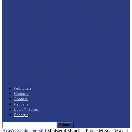
Drochia
„INIMI MICI, TALENTE MARI”(I parte)
– Un dar muzical pentru mame…
Podcast
Moro mahalajiu Podcast cu Robert Cerari
Podcast
“Moro mahalajiu” Podcast cu Marin Alla
Publicitate
Contacte
Abonare
Rapoarte
Lucru în Soroca
Redacția
Acasă
Evenimente
Știri
Ministerul Muncii și Protecției Sociale a dat