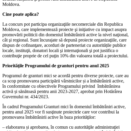
Moldova.
Cine poate aplica?
La concurs pot participa organizaţiile necomerciale din Republica
Moldova, care implementează proiecte şi iniţiative cu impact asupra
promovării politicii din domeniul îmbătrânirii active la nivel naţional,
cât şi regional. Sunt încurajate să depună proiecte organizaţiile, care
dispun de cofinanţare, acorduri de parteneriat cu autoritățile publice
locale, instituţii, donatori locali şi internaţionali şi pot justifica o
contribuţie proprie de cel puţin 10% din valoarea totală a proiectului.
Priorităţile Programului de granturi pentru anul 2025
Programul de granturi mici se acordă pentru diverse proiecte, care au
ca scop promovarea participării vârstnicilor și a îmbătrânirii active,
în conformitate cu obiectivele Programului privind îmbătrânirea
activă și sănătoasă pentru anii 2023-2027, aprobat prin Hotărârea
Guvernului nr. 434/2023.
În cadrul Programului Granturi mici în domeniul îmbătrâniri active,
pentru anul 2025 vor fi susţinute proiectele care vor contribui la
promovarea îmbătrânirii active în baza priorităţilor:
– elaborarea și aprobarea, în comun cu autorităţile administraţiei