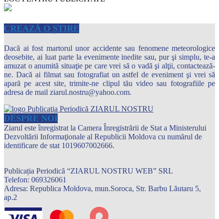
CREAZĂ O ȘTIRE
Dacă ai fost martorul unor accidente sau fenomene meteorologice
deosebite, ai luat parte la evenimente inedite sau, pur şi simplu, te-a
amuzat o anumită situaţie pe care vrei să o vadă şi alţii, contactează-
ne. Dacă ai filmat sau fotografiat un astfel de eveniment şi vrei să
apară pe acest site, trimite-ne clipul tău video sau fotografiile pe
adresa de mail ziarul.nostru@yahoo.com.
DESPRE NOI
Ziarul este înregistrat la Camera Înregistrării de Stat a Ministerului
Dezvoltării Informaţionale al Republicii Moldova cu numărul de
identificare de stat 1019607002666.
Publicația Periodică “ZIARUL NOSTRU WEB” SRL
Telefon: 069326061
Adresa: Republica Moldova, mun.Soroca, Str. Barbu Lăutaru 5,
ap.2