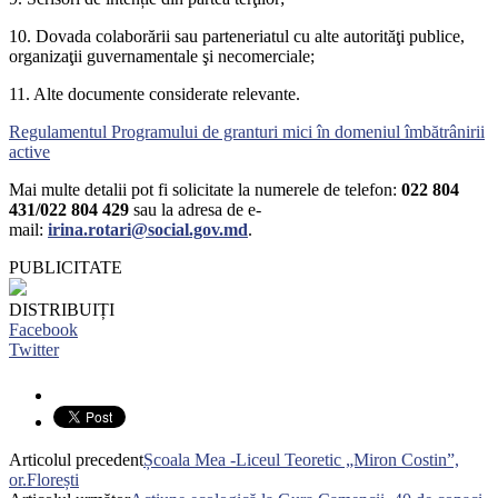
10. Dovada colaborării sau parteneriatul cu alte autorităţi publice,
organizaţii guvernamentale şi necomerciale;
11. Alte documente considerate relevante.
Regulamentul Programului de granturi mici în domeniul îmbătrânirii
active
Mai multe detalii pot fi solicitate la numerele de telefon:
022 804
431/022 804 429
sau la adresa de e-
mail:
irina.rotari@social.gov.md
.
PUBLICITATE
DISTRIBUIȚI
Facebook
Twitter
Articolul precedent
Școala Mea -Liceul Teoretic „Miron Costin”,
or.Florești