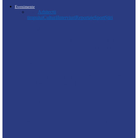
Evenimente
Toate
Arhitecții
timpului
Cultură
Interviuri
Reportaje
Sport
Știri
Soroca
Ambrozia aduce amenzi în raionul Soroca:
un locuitor din Răcovăț sancționat
Știri
Ultimele baraje de protecție de pe Nistru
au fost demontate. Ministrul…
Soroca
Tătărăuca Veche, în alertă de exercițiu.
Simulări de incendii și intervenții…
Soroca