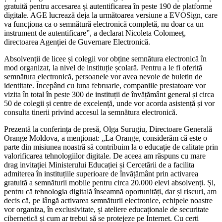
gratuită pentru accesarea și autentificarea în peste 190 de platforme
digitale. AGE lucrează deja la următoarea versiune a EVOSign, care
va funcționa ca o semnătură electronică completă, nu doar ca un
instrument de autentificare”, a declarat Nicoleta Colomeeț,
directoarea Agenției de Guvernare Electronică.
Absolvenții de licee și colegii vor obține semnătura electronică în
mod organizat, la nivel de instituție școlară. Pentru a le fi oferită
semnătura electronică, persoanele vor avea nevoie de buletin de
identitate. Începând cu luna februarie, companiile prestatoare vor
vizita în total în peste 300 de instituții de învățământ general și circa
50 de colegii și centre de excelență, unde vor acorda asistență și vor
consulta tinerii privind accesul la semnătura electronică.
Prezentă la conferința de presă, Olga Surugiu, Directoare Generală
Orange Moldova, a menționat: „La Orange, considerăm că este o
parte din misiunea noastră să contribuim la o educație de calitate prin
valorificarea tehnologiilor digitale. De aceea am răspuns cu mare
drag invitației Ministerului Educației și Cercetării de a facilita
admiterea în instituțiile superioare de învățământ prin activarea
gratuită a semnăturii mobile pentru circa 20.000 elevi absolvenți. Și,
pentru că tehnologia digitală înseamnă oportunități, dar și riscuri, am
decis că, pe lângă activarea semnăturii electronice, echipele noastre
vor organiza, în exclusivitate, și ateliere educaționale de securitate
cibernetică și cum ar trebui să se protejeze pe Internet. Cu certi