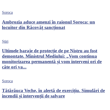
Soroca
Ambrozia aduce amenzi în raionul Soroca: un
locuitor din Răcovăț sancționat
Știri
Ultimele baraje de protecție de pe Nistru au fost
demontate. Ministrul Mediului: „Vom continua
monitorizarea permanentă și vom interveni ori de
câte ori va...
Soroca
Tătărăuca Veche, în alertă de exercițiu. Simulări de
incendii și intervenții de salvare