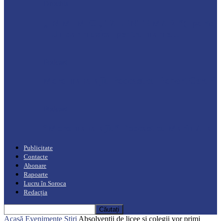
Drochia
„INIMI MICI, TALENTE MARI”(I parte)
– Un dar muzical pentru mame…
Podcast
Moro mahalajiu Podcast cu Robert Cerari
Podcast
“Moro mahalajiu” Podcast cu Marin Alla
Publicitate
Contacte
Abonare
Rapoarte
Lucru în Soroca
Redacția
Acasă
Evenimente
Știri
Absolvenții de licee și colegii vor primi