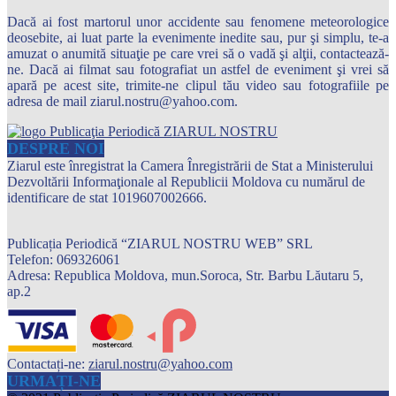
Dacă ai fost martorul unor accidente sau fenomene meteorologice
deosebite, ai luat parte la evenimente inedite sau, pur şi simplu, te-a
amuzat o anumită situaţie pe care vrei să o vadă şi alţii, contactează-
ne. Dacă ai filmat sau fotografiat un astfel de eveniment şi vrei să
apară pe acest site, trimite-ne clipul tău video sau fotografiile pe
adresa de mail ziarul.nostru@yahoo.com.
DESPRE NOI
Ziarul este înregistrat la Camera Înregistrării de Stat a Ministerului
Dezvoltării Informaţionale al Republicii Moldova cu numărul de
identificare de stat 1019607002666.
Publicația Periodică “ZIARUL NOSTRU WEB” SRL
Telefon: 069326061
Adresa: Republica Moldova, mun.Soroca, Str. Barbu Lăutaru 5,
ap.2
Contactați-ne:
ziarul.nostru@yahoo.com
URMAȚI-NE