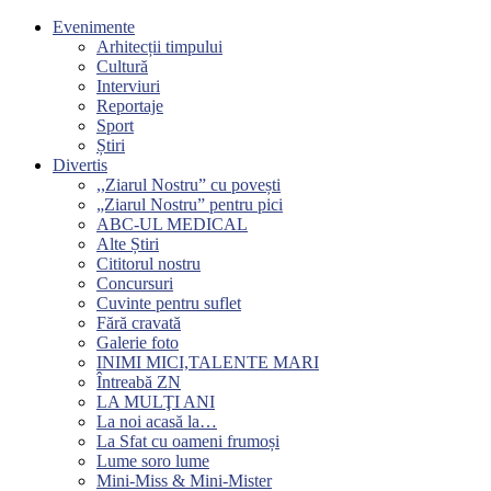
Evenimente
Arhitecții timpului
Cultură
Interviuri
Reportaje
Sport
Știri
Divertis
,,Ziarul Nostru” cu povești
„Ziarul Nostru” pentru pici
ABC-UL MEDICAL
Alte Știri
Cititorul nostru
Concursuri
Cuvinte pentru suflet
Fără cravată
Galerie foto
INIMI MICI,TALENTE MARI
Întreabă ZN
LA MULŢI ANI
La noi acasă la…
La Sfat cu oameni frumoși
Lume soro lume
Mini-Miss & Mini-Mister