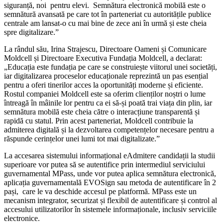
siguranță, noi pentru elevi. Semnătura electronică mobilă este o
semnătură avansată pe care tot în parteneriat cu autoritățile publice
centrale am lansat-o cu mai bine de zece ani în urmă și este cheia
spre digitalizare.”
La rândul său, Irina Strajescu, Directoare Oameni și Comunicare
Moldcell și Directoare Executiva Fundația Moldcell, a declarat:
„Educația este fundația pe care se construiește viitorul unei societăți,
iar digitalizarea proceselor educaționale reprezintă un pas esențial
pentru a oferi tinerilor acces la oportunități moderne și eficiente.
Rostul companiei Moldcell este sa oferim clienților noștri o lume
întreagă în mâinile lor pentru ca ei să-și poată trai viața din plin, iar
semnătura mobilă este cheia către o interacțiune transparentă și
rapidă cu statul. Prin acest parteneriat, Moldcell contribuie la
admiterea digitală și la dezvoltarea competențelor necesare pentru a
răspunde cerințelor unei lumi tot mai digitalizate.”
La accesarea sistemului informațional eAdmitere candidații la studii
superioare vor putea să se autentifice prin intermediul serviciului
guvernamental MPass, unde vor putea aplica semnătura electronică,
aplicația guvernamentală EVOSign sau metoda de autentificare în 2
pași, care le va deschide accesul pe platformă. MPass este un
mecanism integrator, securizat și flexibil de autentificare și control al
accesului utilizatorilor în sistemele informaționale, inclusiv serviciile
electronice.