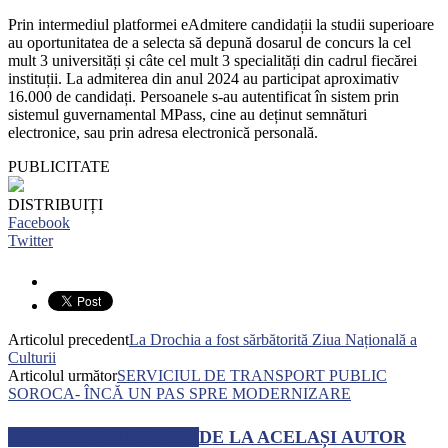
Prin intermediul platformei eAdmitere candidații la studii superioare
au oportunitatea de a selecta să depună dosarul de concurs la cel
mult 3 universități și câte cel mult 3 specialități din cadrul fiecărei
instituții. La admiterea din anul 2024 au participat aproximativ
16.000 de candidați. Persoanele s-au autentificat în sistem prin
sistemul guvernamental MPass, cine au deținut semnături
electronice, sau prin adresa electronică personală.
PUBLICITATE
DISTRIBUIȚI
Facebook
Twitter
Articolul precedent
La Drochia a fost sărbătorită Ziua Națională a
Culturii
Articolul următor
SERVICIUL DE TRANSPORT PUBLIC
SOROCA- ÎNCĂ UN PAS SPRE MODERNIZARE
ARTICOLE SIMILARE
DE LA ACELAȘI AUTOR