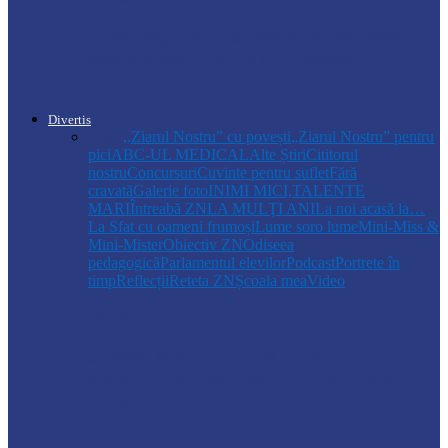
Autoritățile monitorizează alimentarea cu
apă la Cosăuți, pe fondul scăderii
nivelului…
Divertis
Toate
,,Ziarul Nostru” cu povești
„Ziarul Nostru” pentru
pici
ABC-UL MEDICAL
Alte Știri
Cititorul
nostru
Concursuri
Cuvinte pentru suflet
Fără
cravată
Galerie foto
INIMI MICI,TALENTE
MARI
Întreabă ZN
LA MULŢI ANI
La noi acasă la…
La Sfat cu oameni frumoși
Lume soro lume
Mini-Miss &
Mini-Mister
Obiectiv ZN
Odiseea
pedagogică
Parlamentul elevilor
Podcast
Portrete în
timp
Reflecții
Reteta ZN
Școala mea
Video
Drochia
„INIMI MICI, TALENTE MARI”(II
parte)– Copiii talentați din Drochia aduc
emoție…