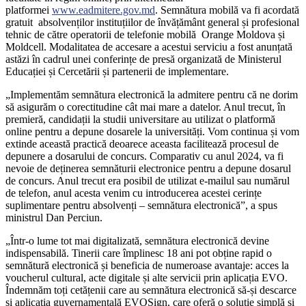
platformei
www.eadmitere.gov.md
. Semnătura mobilă va fi acordată
gratuit absolvenților instituțiilor de învățământ general și profesional
tehnic de către operatorii de telefonie mobilă Orange Moldova și
Moldcell. Modalitatea de accesare a acestui serviciu a fost anunțată
astăzi în cadrul unei conferințe de presă organizată de Ministerul
Educației și Cercetării și partenerii de implementare.
„Implementăm semnătura electronică la admitere pentru că ne dorim
să asigurăm o corectitudine cât mai mare a datelor. Anul trecut, în
premieră, candidații la studii universitare au utilizat o platformă
online pentru a depune dosarele la universități. Vom continua și vom
extinde această practică deoarece aceasta facilitează procesul de
depunere a dosarului de concurs. Comparativ cu anul 2024, va fi
nevoie de deținerea semnăturii electronice pentru a depune dosarul
de concurs. Anul trecut era posibil de utilizat e-mailul sau numărul
de telefon, anul acesta venim cu introducerea acestei cerințe
suplimentare pentru absolvenți – semnătura electronică”, a spus
ministrul Dan Perciun.
„Într-o lume tot mai digitalizată, semnătura electronică devine
indispensabilă. Tinerii care împlinesc 18 ani pot obține rapid o
semnătură electronică și beneficia de numeroase avantaje: acces la
voucherul cultural, acte digitale și alte servicii prin aplicația EVO.
Îndemnăm toți cetățenii care au semnătura electronică să-și descarce
și aplicația guvernamentală EVOSign, care oferă o soluție simplă și