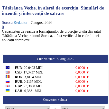
Tătărăuca Veche, în alertă de exercițiu. Simulări de
incendii și intervenții de salvare
Soroca
Redactor
-
7 august 2026
0
Capacitatea de reacție a formațiunilor de protecție civilă din satul
Tătărăuca Veche, raionul Soroca, a fost verificată în cadrul unei
aplicații complexe...
Curs valutar: 09 Aug 2026
EUR
: 20,0493 MDL
0,0000 ▼
USD
: 17,3737 MDL
0,0000 ▼
RON
: 3,8154 MDL
0,0000 ▼
RUB
: 0,2137 MDL
0,0000 ▼
GBP
: 23,3868 MDL
0,0000 ▼
UAH
: 0,3881 MDL
0,0000 ▼
Convertor valutar
»