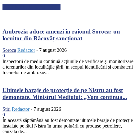
ARTICOLE RECENTE
Ambrozia aduce amenzi în raionul Soroca: un
locuitor din Răcovăț sancționat
Soroca
Redactor
-
7 august 2026
0
Inspectorii de mediu continuă acțiunile de verificare și monitorizare
a terenurilor din localitățile țării, în scopul identificării și combaterii
focarelor de ambrozie...
Ultimele baraje de protecție de pe Nistru au fost
demontate. Ministrul Mediului: „Vom continua...
Știri
Redactor
-
7 august 2026
0
În această săptămână au fost demontate ultimele baraje de protecție
instalate pe râul Nistru în urma poluării cu produse petroliere,
cauzată de...