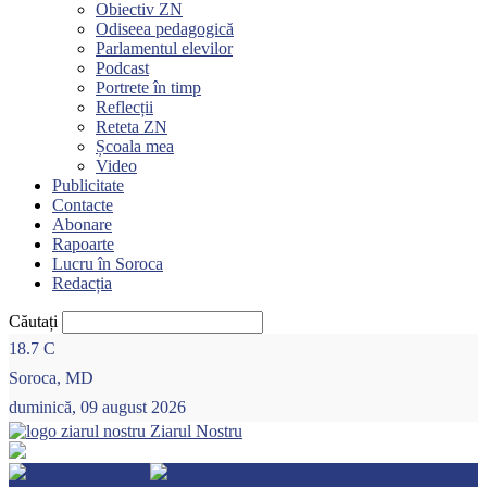
Obiectiv ZN
Odiseea pedagogică
Parlamentul elevilor
Podcast
Portrete în timp
Reflecții
Reteta ZN
Școala mea
Video
Publicitate
Contacte
Abonare
Rapoarte
Lucru în Soroca
Redacția
Căutați
18.7
C
Soroca, MD
duminică, 09 august 2026
Ziarul Nostru