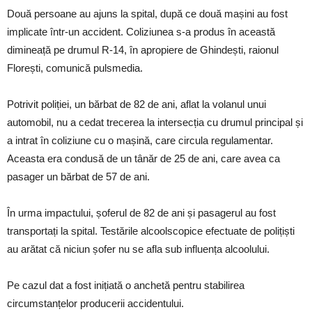
Două persoane au ajuns la spital, după ce două mașini au fost
implicate într-un accident. Coliziunea s-a produs în această
dimineață pe drumul R-14, în apropiere de Ghindești, raionul
Florești, comunică pulsmedia.
Potrivit poliției, un bărbat de 82 de ani, aflat la volanul unui
automobil, nu a cedat trecerea la intersecția cu drumul principal și
a intrat în coliziune cu o mașină, care circula regulamentar.
Aceasta era condusă de un tânăr de 25 de ani, care avea ca
pasager un bărbat de 57 de ani.
În urma impactului, șoferul de 82 de ani și pasagerul au fost
transportați la spital. Testările alcoolscopice efectuate de polițiști
au arătat că niciun șofer nu se afla sub influența alcoolului.
Pe cazul dat a fost inițiată o anchetă pentru stabilirea
circumstanțelor producerii accidentului.