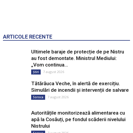
ARTICOLE RECENTE
Ultimele baraje de protecție de pe Nistru
au fost demontate. Ministrul Mediului:
„Vom continua...
7 august 2026
Știri
Tătărăuca Veche, în alertă de exercițiu.
Simulări de incendii și intervenții de salvare
7 august 2026
Soroca
Autoritățile monitorizează alimentarea cu
apă la Cosăuți, pe fondul scăderii nivelului
Nistrului
7 august 2026