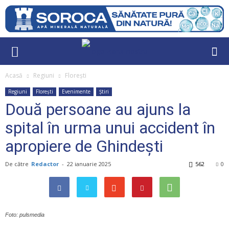
Acasă
Regiuni
Florești
Regiuni
Florești
Evenimente
Știri
Două persoane au ajuns la
spital în urma unui accident în
apropiere de Ghindești
De către
Redactor
-
22 ianuarie 2025
562
0
Foto: pulsmedia