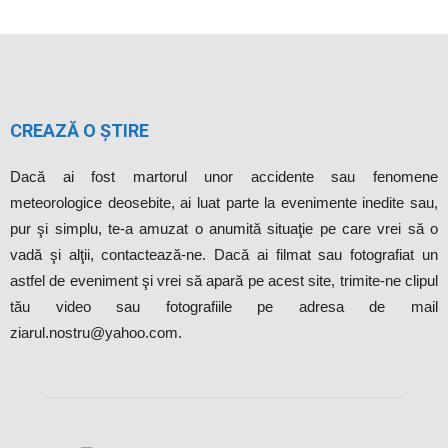
CREAZĂ O ȘTIRE
Dacă ai fost martorul unor accidente sau fenomene
meteorologice deosebite, ai luat parte la evenimente inedite sau,
pur şi simplu, te-a amuzat o anumită situaţie pe care vrei să o
vadă şi alţii, contactează-ne. Dacă ai filmat sau fotografiat un
astfel de eveniment şi vrei să apară pe acest site, trimite-ne clipul
tău video sau fotografiile pe adresa de mail
ziarul.nostru@yahoo.com.