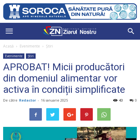
Acasă
Evenimente
Știri
Evenimente
Știri
APROBAT! Micii producători
din domeniul alimentar vor
activa în condiții simplificate
De către
Redactor
-
16 ianuarie 2025
43
0