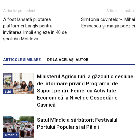
Articolul precedent
Articolul următor
A fost lansată pilotarea
Simfonia cuvintelor- Mihai
platformei Langly pentru
Eminescu și magia poeziei
învățarea limbii engleze în 40 de
școli din Moldova
ARTICOLE SIMILARE
DE LA ACELAȘI AUTOR
Ministerul Agriculturii a găzduit o sesiune
de informare privind Programul de
Suport pentru Femei cu Activitate
Știri
Economică la Nivel de Gospodărie
Casnică
Satul Mîndîc a sărbătorit Festivalul
Portului Popular și al Pâinii
Drochia