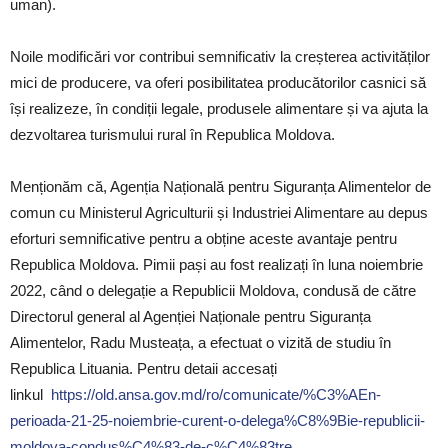
uman).
Noile modificări vor contribui semnificativ la creșterea activităților
mici de producere, va oferi posibilitatea producătorilor casnici să
își realizeze, în condiții legale, produsele alimentare și va ajuta la
dezvoltarea turismului rural în Republica Moldova.
Menționăm că, Agenția Națională pentru Siguranța Alimentelor de
comun cu Ministerul Agriculturii și Industriei Alimentare au depus
eforturi semnificative pentru a obține aceste avantaje pentru
Republica Moldova. Pimii pași au fost realizați în luna noiembrie
2022, când o delegație a Republicii Moldova, condusă de către
Directorul general al Agenției Naționale pentru Siguranța
Alimentelor, Radu Musteața, a efectuat o vizită de studiu în
Republica Lituania. Pentru detaii accesați
linkul
https://old.ansa.gov.md/ro/comunicate/%C3%AEn-
perioada-21-25-noiembrie-curent-o-delega%C8%9Bie-republicii-
moldova-condus%C4%83-de-c%C4%83tre