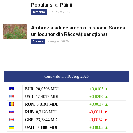
Popular și al Pâinii
9 august 2026
Drochia
Ambrozia aduce amenzi în raionul Soroca:
un locuitor din Răcovăț sancționat
7 august 2026
Soroca
Curs valutar: 10 Aug 2026
EUR
: 20,0598 MDL
+0,0105 ▲
USD
: 17,4017 MDL
+0,0280 ▲
RON
: 3,8191 MDL
+0,0037 ▲
RUB
: 0,2126 MDL
-0,0011 ▼
GBP
: 23,3844 MDL
-0,0024 ▼
UAH
: 0,3886 MDL
+0,0005 ▲