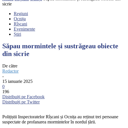
sicrie
Regiuni
Ocnița
Rîșcani
Evenimente
Știri
Săpau mormintele și sustrăgeau obiecte
din sicrie
De către
Redactor
-
15 ianuarie 2025
0
196
Distribuiți pe Facebook
Distribuiți pe Twitter
Polițiștii Inspectoratelor Rîșcani și Ocnița au reținut trei persoane
suspectate de profanarea mormintelor în nordul țării.