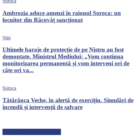
Soroca
Ambrozia aduce amenzi în raionul Soroca: un
locuitor din Răcovăț sancționat
Știri
Ultimele baraje de protecție de pe Nistru au fost
demontate. Ministrul Mediului: „Vom continua
monitorizarea permanentă și vom interveni ori de
câte ori va...
Soroca
Tătărăuca Veche, în alertă de exercițiu. Simulări de
incendii și intervenții de salvare
ARTICOLE RECENTE