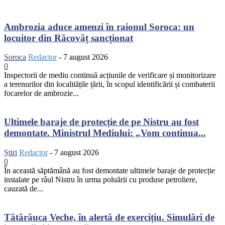
Ambrozia aduce amenzi în raionul Soroca: un
locuitor din Răcovăț sancționat
Soroca
Redactor
-
7 august 2026
0
Inspectorii de mediu continuă acțiunile de verificare și monitorizare
a terenurilor din localitățile țării, în scopul identificării și combaterii
focarelor de ambrozie...
Ultimele baraje de protecție de pe Nistru au fost
demontate. Ministrul Mediului: „Vom continua...
Știri
Redactor
-
7 august 2026
0
În această săptămână au fost demontate ultimele baraje de protecție
instalate pe râul Nistru în urma poluării cu produse petroliere,
cauzată de...
Tătărăuca Veche, în alertă de exercițiu. Simulări de