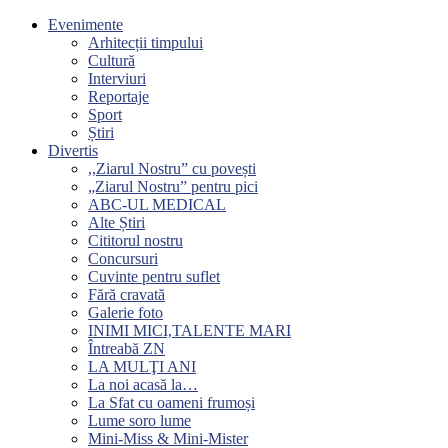
Evenimente
Arhitecții timpului
Cultură
Interviuri
Reportaje
Sport
Știri
Divertis
,,Ziarul Nostru” cu povești
„Ziarul Nostru” pentru pici
ABC-UL MEDICAL
Alte Știri
Cititorul nostru
Concursuri
Cuvinte pentru suflet
Fără cravată
Galerie foto
INIMI MICI,TALENTE MARI
Întreabă ZN
LA MULŢI ANI
La noi acasă la…
La Sfat cu oameni frumoși
Lume soro lume
Mini-Miss & Mini-Mister