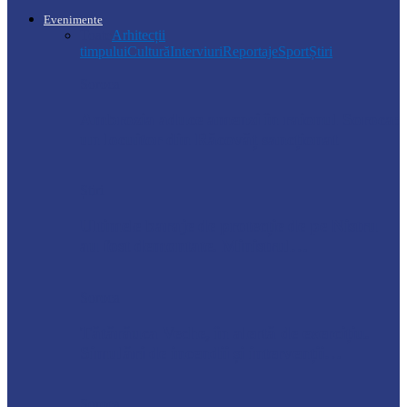
Evenimente
Toate
Arhitecții
timpului
Cultură
Interviuri
Reportaje
Sport
Știri
Soroca
Ambrozia aduce amenzi în raionul Soroca:
un locuitor din Răcovăț sancționat
Știri
Ultimele baraje de protecție de pe Nistru
au fost demontate. Ministrul…
Soroca
Tătărăuca Veche, în alertă de exercițiu.
Simulări de incendii și intervenții…
Soroca