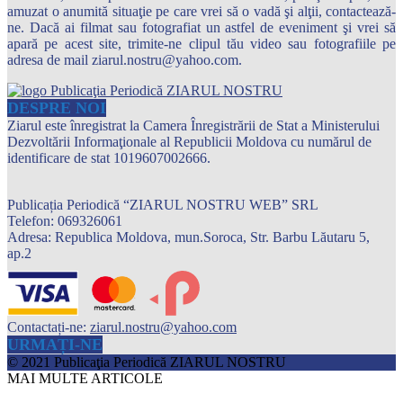
amuzat o anumită situaţie pe care vrei să o vadă şi alţii, contactează-
ne. Dacă ai filmat sau fotografiat un astfel de eveniment şi vrei să
apară pe acest site, trimite-ne clipul tău video sau fotografiile pe
adresa de mail ziarul.nostru@yahoo.com.
DESPRE NOI
Ziarul este înregistrat la Camera Înregistrării de Stat a Ministerului
Dezvoltării Informaţionale al Republicii Moldova cu numărul de
identificare de stat 1019607002666.
Publicația Periodică “ZIARUL NOSTRU WEB” SRL
Telefon: 069326061
Adresa: Republica Moldova, mun.Soroca, Str. Barbu Lăutaru 5,
ap.2
Contactați-ne:
ziarul.nostru@yahoo.com
URMAȚI-NE
© 2021 Publicaţia Periodică ZIARUL NOSTRU
MAI MULTE ARTICOLE