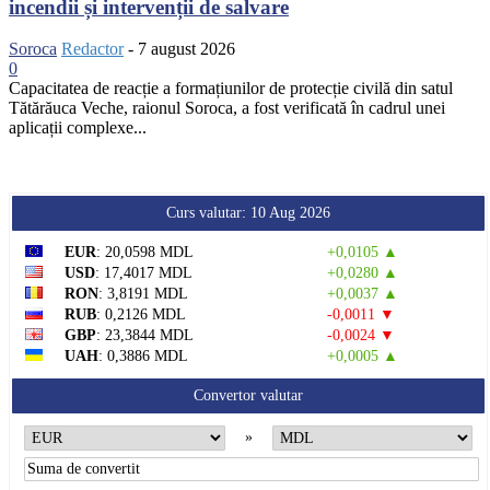
incendii și intervenții de salvare
Soroca
Redactor
-
7 august 2026
0
Capacitatea de reacție a formațiunilor de protecție civilă din satul
Tătărăuca Veche, raionul Soroca, a fost verificată în cadrul unei
aplicații complexe...
Curs valutar: 10 Aug 2026
EUR
: 20,0598 MDL
+0,0105 ▲
USD
: 17,4017 MDL
+0,0280 ▲
RON
: 3,8191 MDL
+0,0037 ▲
RUB
: 0,2126 MDL
-0,0011 ▼
GBP
: 23,3844 MDL
-0,0024 ▼
UAH
: 0,3886 MDL
+0,0005 ▲
Convertor valutar
»