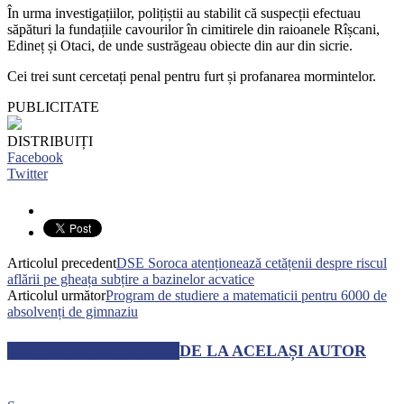
În urma investigațiilor, polițiștii au stabilit că suspecții efectuau
săpături la fundațiile cavourilor în cimitirele din raioanele Rîșcani,
Edineț și Otaci, de unde
sustrăgeau obiecte din aur din sicrie.
Cei trei sunt cercetați penal pentru furt și profanarea mormintelor.
PUBLICITATE
DISTRIBUIȚI
Facebook
Twitter
Articolul precedent
DSE Soroca atenționează cetățenii despre riscul
aflării pe gheața subțire a bazinelor acvatice
Articolul următor
Program de studiere a matematicii pentru 6000 de
absolvenți de gimnaziu
ARTICOLE SIMILARE
DE LA ACELAȘI AUTOR