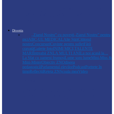
Autoritățile monitorizează alimentarea cu
apă la Cosăuți, pe fondul scăderii
nivelului…
Divertis
Toate
,,Ziarul Nostru” cu povești
„Ziarul Nostru” pentru
pici
ABC-UL MEDICAL
Alte Știri
Cititorul
nostru
Concursuri
Cuvinte pentru suflet
Fără
cravată
Galerie foto
INIMI MICI,TALENTE
MARI
Întreabă ZN
LA MULŢI ANI
La noi acasă la…
La Sfat cu oameni frumoși
Lume soro lume
Mini-Miss &
Mini-Mister
Obiectiv ZN
Odiseea
pedagogică
Parlamentul elevilor
Podcast
Portrete în
timp
Reflecții
Reteta ZN
Școala mea
Video
Drochia
„INIMI MICI, TALENTE MARI”(II
parte)– Copiii talentați din Drochia aduc
emoție…