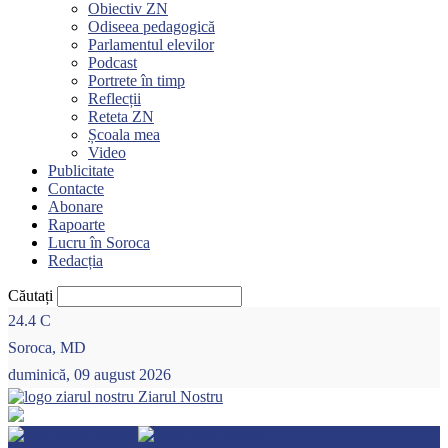
Obiectiv ZN
Odiseea pedagogică
Parlamentul elevilor
Podcast
Portrete în timp
Reflecții
Reteta ZN
Școala mea
Video
Publicitate
Contacte
Abonare
Rapoarte
Lucru în Soroca
Redacția
Căutați
24.4
C
Soroca, MD
duminică, 09 august 2026
Ziarul Nostru