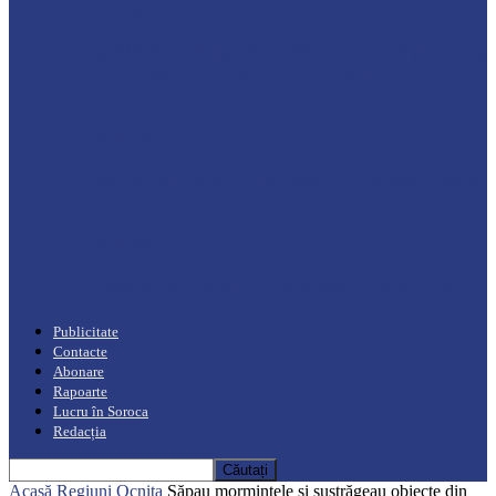
Drochia
„INIMI MICI, TALENTE MARI”(I parte)
– Un dar muzical pentru mame…
Podcast
Moro mahalajiu Podcast cu Robert Cerari
Podcast
“Moro mahalajiu” Podcast cu Marin Alla
Publicitate
Contacte
Abonare
Rapoarte
Lucru în Soroca
Redacția
Acasă
Regiuni
Ocnița
Săpau mormintele și sustrăgeau obiecte din