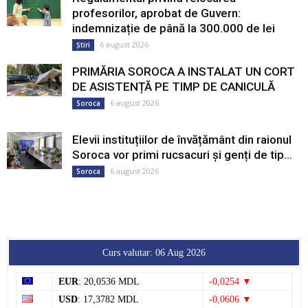
profesorilor, aprobat de Guvern:
indemnizație de până la 300.000 de lei
6 august 2026
Știri
PRIMĂRIA SOROCA A INSTALAT UN CORT
DE ASISTENȚĂ PE TIMP DE CANICULĂ
6 august 2026
Soroca
Elevii instituțiilor de învățământ din raionul
Soroca vor primi rucsacuri și genți de tip...
6 august 2026
Soroca
Curs valutar: 06 Aug 2026
EUR
: 20,0536 MDL
-0,0254 ▼
USD
: 17,3782 MDL
-0,0606 ▼