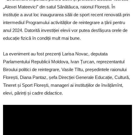
„Alexei Mateevici” din satul Sănătăuca, raionul Florești. În
instituție a avut loc inaugurarea sălii de sport recent renovată prin
intermediul Programului activităților de reintegrare a țării pentru
anul 2024. Datorită investiției elevii vor putea desfășura orele de
educație fizică în condiții mult mai bune.
La eveniment au fost prezenți Larisa Novac, deputata
Parlamentului Republicii Moldova, Ivan Țurcan, reprezentantul
Biroului politici de reintegrare, Vasile Tîltu, președintele raionului
Florești, Diana Pantaz, șefa Direcției Generale Educație, Cultură,
Tineret și Sport Florești, manageri ai instituțiilor de învățămînt,
elevi, părinți și cadre didactice.