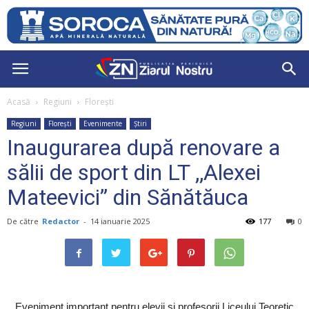
Acasă
Regiuni
Florești
Regiuni
Florești
Evenimente
Știri
Inaugurarea după renovare a
sălii de sport din LT ,,Alexei
Mateevici” din Sănătăuca
De către
Redactor
-
14 ianuarie 2025
177
0
Eveniment important pentru elevii și profesorii Liceului Teoretic