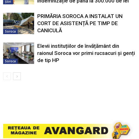
indemnizație de până la 300.000 de lei
Știri
PRIMĂRIA SOROCA A INSTALAT UN
CORT DE ASISTENȚĂ PE TIMP DE
CANICULĂ
Soroca
Elevii instituțiilor de învățământ din
raionul Soroca vor primi rucsacuri și genți
de tip HP
Soroca