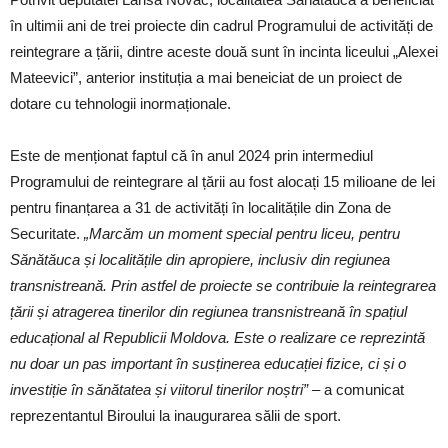
în ultimii ani de trei proiecte din cadrul Programului de activități de
reintegrare a țării, dintre aceste două sunt în incinta liceului „Alexei
Mateevici”, anterior instituția a mai beneiciat de un proiect de
dotare cu tehnologii inormaționale.
Este de menționat faptul că în anul 2024 prin intermediul
Programului de reintegrare al țării au fost alocați 15 milioane de lei
pentru finanțarea a 31 de activități în localitățile din Zona de
Securitate.
„Marcăm un moment special pentru liceu, pentru
Sănătăuca și localitățile din apropiere, inclusiv din regiunea
transnistreană. Prin astfel de proiecte se contribuie la reintegrarea
țării și atragerea tinerilor din regiunea transnistreană în spațiul
educațional al Republicii Moldova. Este o realizare ce reprezintă
nu doar un pas important în susținerea educației fizice, ci și o
investiție în sănătatea și viitorul tinerilor noștri”
– a comunicat
reprezentantul Biroului la inaugurarea sălii de sport.