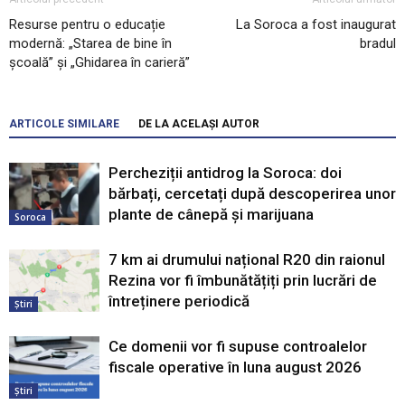
Resurse pentru o educație
La Soroca a fost inaugurat
modernă: „Starea de bine în
bradul
școală” și „Ghidarea în carieră”
ARTICOLE SIMILARE
DE LA ACELAȘI AUTOR
Percheziții antidrog la Soroca: doi
bărbați, cercetați după descoperirea unor
plante de cânepă și marijuana
Soroca
7 km ai drumului național R20 din raionul
Rezina vor fi îmbunătățiți prin lucrări de
întreținere periodică
Știri
Ce domenii vor fi supuse controalelor
fiscale operative în luna august 2026
Știri