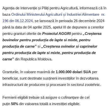
Agenția de Intervenție și Plăți pentru Agricultură, informează că în
baza
Ordinului Ministerului Agriculturii și Industriei Alimentare nr.
196 din 06.12.2024
, se lansează în perioada 26 decembrie 2024
până la data de 04 aprilie 2025, apelul III de depunere a cererilor
pentru granturi oferite de
Proiectul AGGRI
pentru
„Creșterea
bovinelor pentru producția de lapte si mixte, pentru
producția de carne”
si
„Creșterea ovinelor si caprinelor
pentru producția de lapte si mixte, pentru producția de
carne”
din Republica Moldova.
Granturile, în valoare maximă de
1.000.000 dolari SUA
per
beneficiar, sunt destinate susținerii investițiilor în dezvoltarea
infrastructurii de producere și procesare în sectorul zootehnic.
Fermierii eligibili trebuie să asigure o cofinanțare de cel
puțin
50%
din valoarea totală a investiției eligibile.