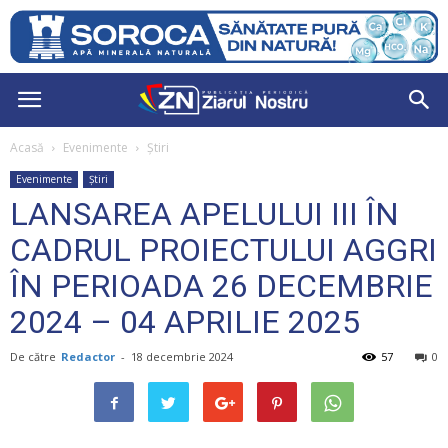
Acasă
Evenimente
Știri
Evenimente
Știri
LANSAREA APELULUI III ÎN
CADRUL PROIECTULUI AGGRI
ÎN PERIOADA 26 DECEMBRIE
2024 – 04 APRILIE 2025
De către
Redactor
-
18 decembrie 2024
57
0