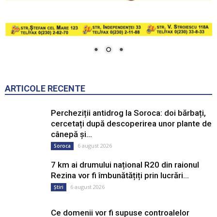
ARTICOLE RECENTE
Percheziții antidrog la Soroca: doi bărbați,
cercetați după descoperirea unor plante de
cânepă și...
6 august 2026
Soroca
7 km ai drumului național R20 din raionul
Rezina vor fi îmbunătățiți prin lucrări...
6 august 2026
Știri
Ce domenii vor fi supuse controalelor