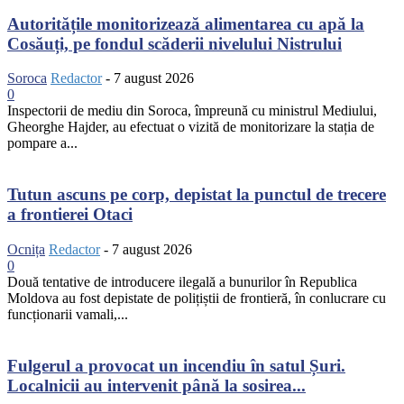
Autoritățile monitorizează alimentarea cu apă la
Cosăuți, pe fondul scăderii nivelului Nistrului
Soroca
Redactor
-
7 august 2026
0
Inspectorii de mediu din Soroca, împreună cu ministrul Mediului,
Gheorghe Hajder, au efectuat o vizită de monitorizare la stația de
pompare a...
Tutun ascuns pe corp, depistat la punctul de trecere
a frontierei Otaci
Ocnița
Redactor
-
7 august 2026
0
Două tentative de introducere ilegală a bunurilor în Republica
Moldova au fost depistate de polițiștii de frontieră, în conlucrare cu
funcționarii vamali,...
Fulgerul a provocat un incendiu în satul Șuri.
Localnicii au intervenit până la sosirea...