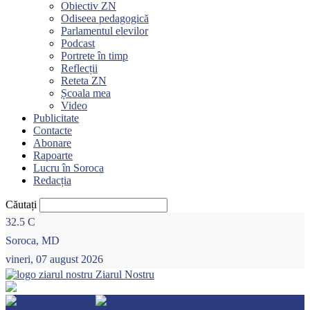
Obiectiv ZN
Odiseea pedagogică
Parlamentul elevilor
Podcast
Portrete în timp
Reflecții
Reteta ZN
Școala mea
Video
Publicitate
Contacte
Abonare
Rapoarte
Lucru în Soroca
Redacția
Căutați
32.5
C
Soroca, MD
vineri, 07 august 2026
Ziarul Nostru