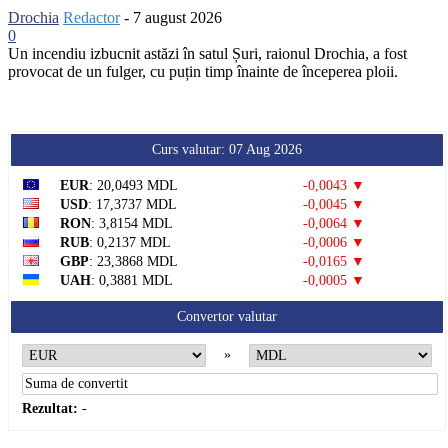
Drochia
Redactor
-
7 august 2026
0
Un incendiu izbucnit astăzi în satul Șuri, raionul Drochia, a fost
provocat de un fulger, cu puțin timp înainte de începerea ploii.
Curs valutar: 07 Aug 2026
EUR
: 20,0493 MDL
-0,0043 ▼
USD
: 17,3737 MDL
-0,0045 ▼
RON
: 3,8154 MDL
-0,0064 ▼
RUB
: 0,2137 MDL
-0,0006 ▼
GBP
: 23,3868 MDL
-0,0165 ▼
UAH
: 0,3881 MDL
-0,0005 ▼
Convertor valutar
»
Rezultat:
-