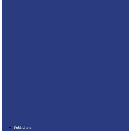
Drochia
„INIMI MICI, TALENTE MARI”(II
parte)– Copiii talentați din Drochia aduc
emoție…
Drochia
„INIMI MICI, TALENTE MARI”(I parte)
– Un dar muzical pentru mame…
Podcast
Moro mahalajiu Podcast cu Robert Cerari
Podcast
“Moro mahalajiu” Podcast cu Marin Alla
Publicitate