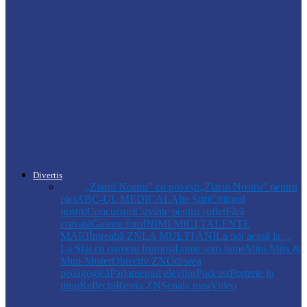
Drochia
Fulgerul a provocat un incendiu în satul
Șuri. Localnicii au intervenit…
Drochia
Ploile puternice au blocat un sector de
drum din Drochia. Drumarii…
Divertis
Toate
,,Ziarul Nostru” cu povești
„Ziarul Nostru” pentru
pici
ABC-UL MEDICAL
Alte Știri
Cititorul
nostru
Concursuri
Cuvinte pentru suflet
Fără
cravată
Galerie foto
INIMI MICI,TALENTE
MARI
Întreabă ZN
LA MULŢI ANI
La noi acasă la…
La Sfat cu oameni frumoși
Lume soro lume
Mini-Miss &
Mini-Mister
Obiectiv ZN
Odiseea
pedagogică
Parlamentul elevilor
Podcast
Portrete în
timp
Reflecții
Reteta ZN
Școala mea
Video