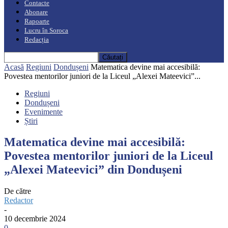
Contacte
Abonare
Rapoarte
Lucru în Soroca
Redacția
Acasă
Regiuni
Dondușeni
Matematica devine mai accesibilă:
Povestea mentorilor juniori de la Liceul „Alexei Mateevici”...
Regiuni
Dondușeni
Evenimente
Știri
Matematica devine mai accesibilă:
Povestea mentorilor juniori de la Liceul
„Alexei Mateevici” din Dondușeni
De către
Redactor
-
10 decembrie 2024
0