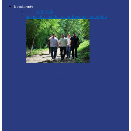
Evenimente
Toate
Arhitecții
timpului
Cultură
Interviuri
Reportaje
Sport
Știri
Soroca
Autoritățile monitorizează alimentarea cu
apă la Cosăuți, pe fondul scăderii
nivelului…
Ocnița
Tutun ascuns pe corp, depistat la punctul
de trecere a frontierei…