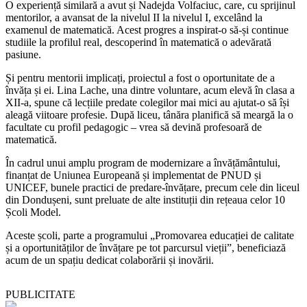
O experiență similară a avut și Nadejda Volfaciuc, care, cu sprijinul
mentorilor, a avansat de la nivelul II la nivelul I, excelând la
examenul de matematică. Acest progres a inspirat-o să-și continue
studiile la profilul real, descoperind în matematică o adevărată
pasiune.
Și pentru mentorii implicați, proiectul a fost o oportunitate de a
învăța și ei. Lina Lache, una dintre voluntare, acum elevă în clasa a
XII-a, spune că lecțiile predate colegilor mai mici au ajutat-o să își
aleagă viitoare profesie. După liceu, tânăra planifică să meargă la o
facultate cu profil pedagogic – vrea să devină profesoară de
matematică.
În cadrul unui amplu program de modernizare a învățământului,
finanțat de Uniunea Europeană și implementat de PNUD și
UNICEF, bunele practici de predare-învățare, precum cele din liceul
din Dondușeni, sunt preluate de alte instituții din rețeaua celor 10
Școli Model.
Aceste școli, parte a programului „Promovarea educației de calitate
și a oportunităților de învățare pe tot parcursul vieții”, beneficiază
acum de un spațiu dedicat colaborării și inovării.
PUBLICITATE