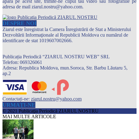
apară pe acest site, trimite-ne clipul tău video sau fotografiile pe
adresa de mail ziarul.nostru@yahoo.com.
DESPRE NOI
Ziarul este înregistrat la Camera Înregistrării de Stat a Ministerului
Dezvoltării Informaţionale al Republicii Moldova cu numărul de
identificare de stat 1019607002666.
Publicația Periodică “ZIARUL NOSTRU WEB” SRL
Telefon: 069326061
Adresa: Republica Moldova, mun.Soroca, Str. Barbu Lăutaru 5,
ap.2
Contactați-ne:
ziarul.nostru@yahoo.com
URMAȚI-NE
© 2021 Publicaţia Periodică ZIARUL NOSTRU
MAI MULTE ARTICOLE