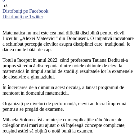
53
Distribuiți pe Facebook
Distribuiți pe Twitter
Matematica nu mai este cea mai dificilă disciplină pentru elevii
Liceului „Alexei Mateevici” din Dondușeni. O inițiativă inovatoare
a schimbat percepția elevilor asupra disciplinei care, tradițional, le
dădea multe bătăi de cap.
Totul a început în anul 2022, când profesoara Tatiana Dediu și-a
propus să reducă discrepanța dintre notele obținute de elevi la
matematică în timpul anului de studii și rezultatele lor la examenele
de absolvire a gimnaziului.
În încercarea de a
diminua acest decalaj, a lansat programul de
mentorat în domeniul matematicii.
Organizați pe niveluri de performanță, elevii au lucrat împreună
pentru a se pregăti de examene.
Mihaela Solomca își amintește cum explicațiile răbdătoare ale
colegilor mai mari au ajutat-o să înțeleagă concepte complicate,
reușind astfel să obțină o notă bună la examen.