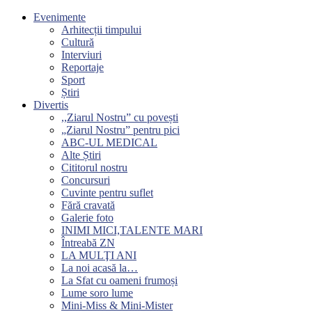
Evenimente
Arhitecții timpului
Cultură
Interviuri
Reportaje
Sport
Știri
Divertis
,,Ziarul Nostru” cu povești
„Ziarul Nostru” pentru pici
ABC-UL MEDICAL
Alte Știri
Cititorul nostru
Concursuri
Cuvinte pentru suflet
Fără cravată
Galerie foto
INIMI MICI,TALENTE MARI
Întreabă ZN
LA MULŢI ANI
La noi acasă la…
La Sfat cu oameni frumoși
Lume soro lume
Mini-Miss & Mini-Mister