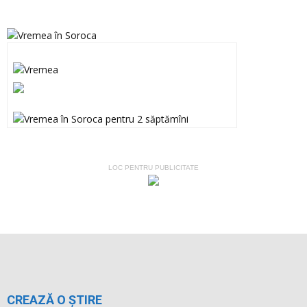
LOC PENTRU PUBLICITATE
CREAZĂ O ȘTIRE
Dacă ai fost martorul unor accidente sau fenomene
meteorologice deosebite, ai luat parte la evenimente inedite sau,
pur şi simplu, te-a amuzat o anumită situaţie pe care vrei să o
vadă şi alţii, contactează-ne. Dacă ai filmat sau fotografiat un
astfel de eveniment şi vrei să apară pe acest site, trimite-ne clipul
tău video sau fotografiile pe adresa de mail
ziarul.nostru@yahoo.com.