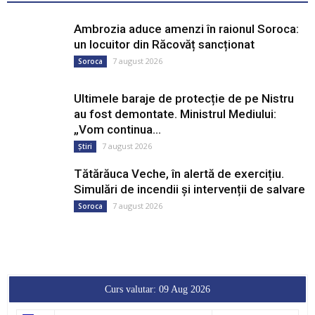
Tătărăuca Veche, în alertă de exercițiu.
Simulări de incendii și intervenții de salvare
7 august 2026
Soroca
Curs valutar: 09 Aug 2026
EUR
: 20,0493 MDL
0,0000 ▼
USD
: 17,3737 MDL
0,0000 ▼
RON
: 3,8154 MDL
0,0000 ▼
RUB
: 0,2137 MDL
0,0000 ▼
GBP
: 23,3868 MDL
0,0000 ▼
UAH
: 0,3881 MDL
0,0000 ▼
Convertor valutar
»