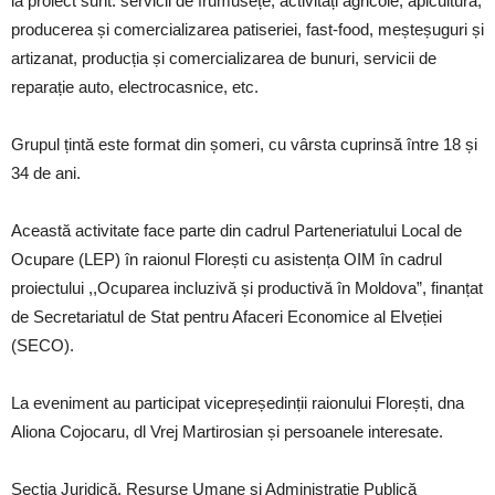
la proiect sunt: servicii de frumusețe, activități agricole, apicultură,
producerea și comercializarea patiseriei, fast-food, meșteșuguri și
artizanat, producția și comercializarea de bunuri, servicii de
reparație auto, electrocasnice, etc.
Grupul țintă este format din șomeri, cu vârsta cuprinsă între 18 și
34 de ani.
Această activitate face parte din cadrul Parteneriatului Local de
Ocupare (LEP) în raionul Florești cu asistența OIM în cadrul
proiectului ,,Ocuparea incluzivă și productivă în Moldova”, finanțat
de Secretariatul de Stat pentru Afaceri Economice al Elveției
(SECO).
La eveniment au participat vicepreședinții raionului Florești, dna
Aliona Cojocaru, dl Vrej Martirosian și persoanele interesate.
Secția Juridică, Resurse Umane și Administrație Publică