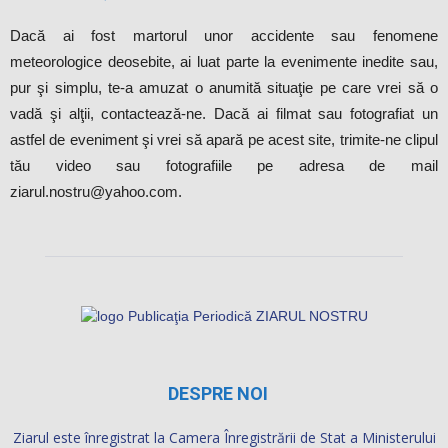
DESPRE NOI
Ziarul este înregistrat la Camera Înregistrării de Stat a Ministerului
Dezvoltării Informaţionale al Republicii Moldova cu numărul de
identificare de stat 1019607002666.
Publicația Periodică “ZIARUL NOSTRU WEB” SRL
Telefon: 069326061
Adresa: Republica Moldova, mun.Soroca, Str. Barbu Lăutaru 5,
ap.2