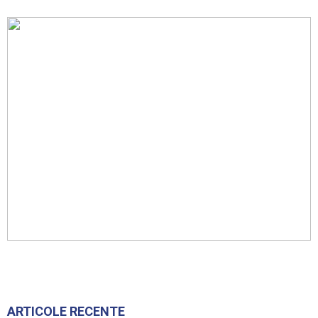
ARTICOLE RECENTE
Ambrozia aduce amenzi în raionul Soroca:
un locuitor din Răcovăț sancționat
7 august 2026
Soroca
Ultimele baraje de protecție de pe Nistru
au fost demontate. Ministrul Mediului:
„Vom continua...
7 august 2026
Știri