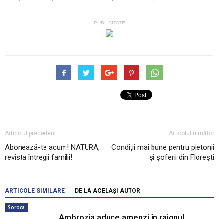
PUBLICITATE
Articolul precedent
Articolul următor
Abonează-te acum! NATURA,
Condiții mai bune pentru pietonii
revista întregii familii!
și șoferii din Florești
ARTICOLE SIMILARE
DE LA ACELAȘI AUTOR
Soroca
Ambrozia aduce amenzi în raionul