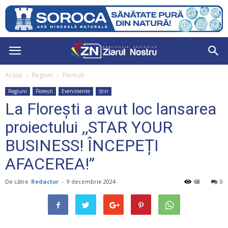
Acasă
Regiuni
Florești
Regiuni
Florești
Evenimente
Știri
La Florești a avut loc lansarea
proiectului ,,STAR YOUR
BUSINESS! ÎNCEPEȚI
AFACEREA!”
De către
Redactor
-
9 decembrie 2024
68
0