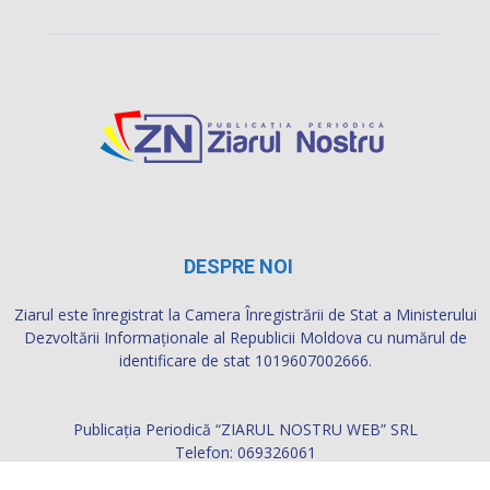
DESPRE NOI
Ziarul este înregistrat la Camera Înregistrării de Stat a Ministerului
Dezvoltării Informaţionale al Republicii Moldova cu numărul de
identificare de stat 1019607002666.
Publicația Periodică “ZIARUL NOSTRU WEB” SRL
Telefon: 069326061
Adresa: Republica Moldova, mun.Soroca, Str. Barbu Lăutaru 5,
ap.2