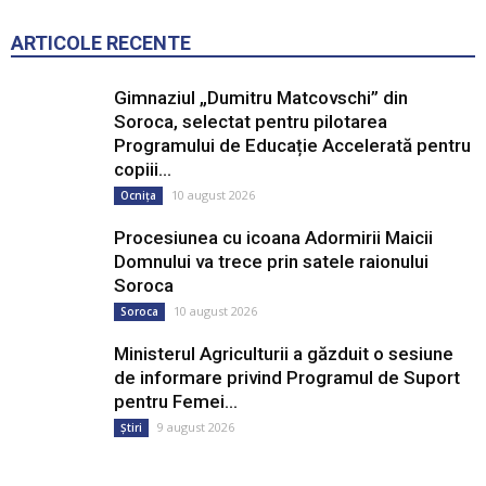
ARTICOLE RECENTE
Gimnaziul „Dumitru Matcovschi” din
Soroca, selectat pentru pilotarea
Programului de Educație Accelerată pentru
copiii...
10 august 2026
Ocnița
Procesiunea cu icoana Adormirii Maicii
Domnului va trece prin satele raionului
Soroca
10 august 2026
Soroca
Ministerul Agriculturii a găzduit o sesiune
de informare privind Programul de Suport
pentru Femei...
9 august 2026
Știri