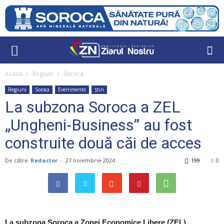
Acasă
Regiuni
Soroca
Regiuni
Soroca
Evenimente
Știri
La subzona Soroca a ZEL
„Ungheni-Business” au fost
construite două căi de acces
De către
Redactor
-
27 noiembrie 2024
199
0
La subzona Soroca a Zonei Economice Libere (ZEL)