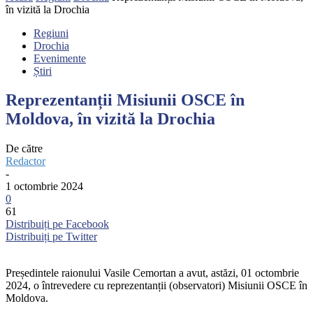
în vizită la Drochia
Regiuni
Drochia
Evenimente
Știri
Reprezentanții Misiunii OSCE în
Moldova, în vizită la Drochia
De către
Redactor
-
1 octombrie 2024
0
61
Distribuiți pe Facebook
Distribuiți pe Twitter
Președintele raionului Vasile Cemortan a avut, astăzi, 01 octombrie
2024, o întrevedere cu reprezentanții (observatori) Misiunii OSCE în
Moldova.