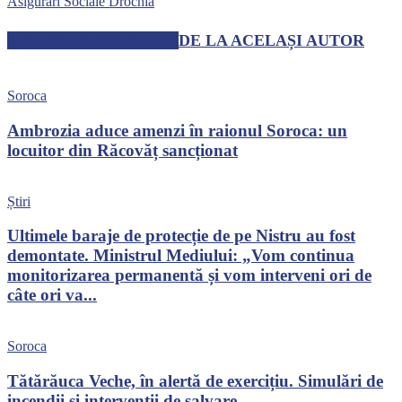
Asigurări Sociale Drochia
ARTICOLE SIMILARE
DE LA ACELAȘI AUTOR
Soroca
Ambrozia aduce amenzi în raionul Soroca: un
locuitor din Răcovăț sancționat
Știri
Ultimele baraje de protecție de pe Nistru au fost
demontate. Ministrul Mediului: „Vom continua
monitorizarea permanentă și vom interveni ori de
câte ori va...
Soroca
Tătărăuca Veche, în alertă de exercițiu. Simulări de
incendii și intervenții de salvare