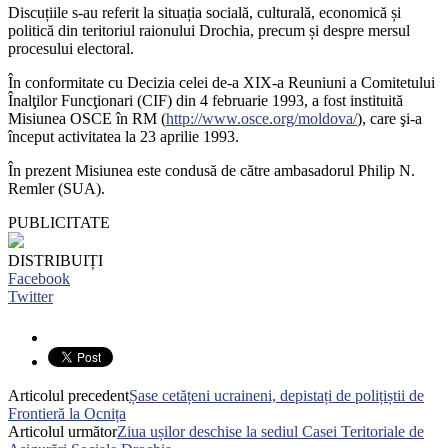
Discuțiile s-au referit la situația socială, culturală, economică și
politică din teritoriul raionului Drochia, precum și despre mersul
procesului electoral.
În conformitate cu Decizia celei de-a XIX-a Reuniuni a Comitetului
Înalţilor Funcţionari (CIF) din 4 februarie 1993, a fost instituită
Misiunea OSCE în RM
(
http://www.osce.org/moldova/
), care şi-a
început activitatea la 23 aprilie 1993.
În prezent Misiunea este condusă de către ambasadorul Philip N.
Remler (SUA).
PUBLICITATE
DISTRIBUIȚI
Facebook
Twitter
Articolul precedent
Șase cetățeni ucraineni, depistați de polițiștii de
Frontieră la Ocnița
Articolul următor
Ziua ușilor deschise la sediul Casei Teritoriale de