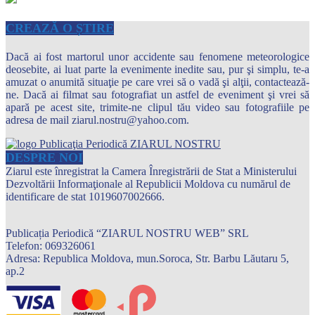
CREAZĂ O ȘTIRE
Dacă ai fost martorul unor accidente sau fenomene meteorologice
deosebite, ai luat parte la evenimente inedite sau, pur şi simplu, te-a
amuzat o anumită situaţie pe care vrei să o vadă şi alţii, contactează-
ne. Dacă ai filmat sau fotografiat un astfel de eveniment şi vrei să
apară pe acest site, trimite-ne clipul tău video sau fotografiile pe
adresa de mail ziarul.nostru@yahoo.com.
DESPRE NOI
Ziarul este înregistrat la Camera Înregistrării de Stat a Ministerului
Dezvoltării Informaţionale al Republicii Moldova cu numărul de
identificare de stat 1019607002666.
Publicația Periodică “ZIARUL NOSTRU WEB” SRL
Telefon: 069326061
Adresa: Republica Moldova, mun.Soroca, Str. Barbu Lăutaru 5,
ap.2