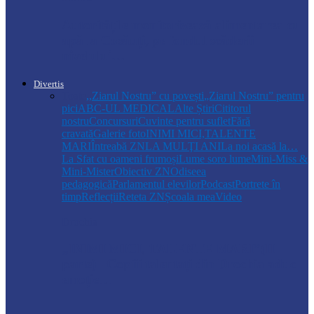
Autoritățile monitorizează alimentarea cu
apă la Cosăuți, pe fondul scăderii
nivelului…
Divertis
Toate
,,Ziarul Nostru” cu povești
„Ziarul Nostru” pentru
pici
ABC-UL MEDICAL
Alte Știri
Cititorul
nostru
Concursuri
Cuvinte pentru suflet
Fără
cravată
Galerie foto
INIMI MICI,TALENTE
MARI
Întreabă ZN
LA MULŢI ANI
La noi acasă la…
La Sfat cu oameni frumoși
Lume soro lume
Mini-Miss &
Mini-Mister
Obiectiv ZN
Odiseea
pedagogică
Parlamentul elevilor
Podcast
Portrete în
timp
Reflecții
Reteta ZN
Școala mea
Video
Drochia
„INIMI MICI, TALENTE MARI”(II
parte)– Copiii talentați din Drochia aduc
emoție…