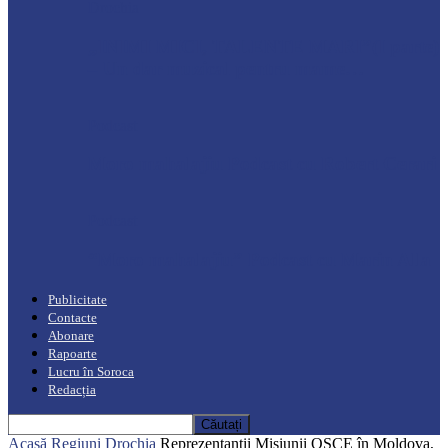
Drochia
„INIMI MICI, TALENTE MARI”(I parte)
– Un dar muzical pentru mame…
Podcast
Moro mahalajiu Podcast cu Robert Cerari
Podcast
“Moro mahalajiu” Podcast cu Marin Alla
Publicitate
Contacte
Abonare
Rapoarte
Lucru în Soroca
Redacția
Acasă
Regiuni
Drochia
Reprezentanții Misiunii OSCE în Moldova,