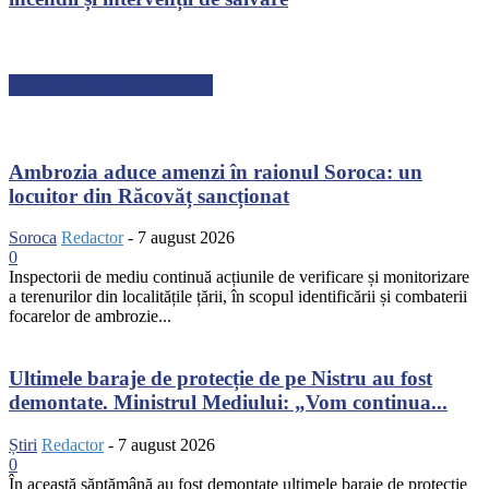
ARTICOLE RECENTE
Ambrozia aduce amenzi în raionul Soroca: un
locuitor din Răcovăț sancționat
Soroca
Redactor
-
7 august 2026
0
Inspectorii de mediu continuă acțiunile de verificare și monitorizare
a terenurilor din localitățile țării, în scopul identificării și combaterii
focarelor de ambrozie...
Ultimele baraje de protecție de pe Nistru au fost
demontate. Ministrul Mediului: „Vom continua...
Știri
Redactor
-
7 august 2026
0
În această săptămână au fost demontate ultimele baraje de protecție