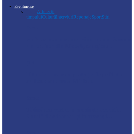
Evenimente
Toate
Arhitecții
timpului
Cultură
Interviuri
Reportaje
Sport
Știri
Soroca
Ambrozia aduce amenzi în raionul Soroca:
un locuitor din Răcovăț sancționat
Știri
Ultimele baraje de protecție de pe Nistru
au fost demontate. Ministrul…
Soroca
Tătărăuca Veche, în alertă de exercițiu.
Simulări de incendii și intervenții…
Soroca