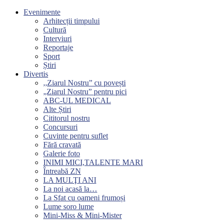
Evenimente
Arhitecții timpului
Cultură
Interviuri
Reportaje
Sport
Știri
Divertis
,,Ziarul Nostru” cu povești
„Ziarul Nostru” pentru pici
ABC-UL MEDICAL
Alte Știri
Cititorul nostru
Concursuri
Cuvinte pentru suflet
Fără cravată
Galerie foto
INIMI MICI,TALENTE MARI
Întreabă ZN
LA MULŢI ANI
La noi acasă la…
La Sfat cu oameni frumoși
Lume soro lume
Mini-Miss & Mini-Mister