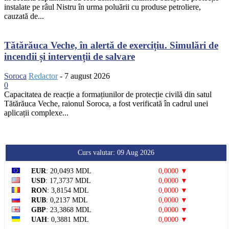
instalate pe râul Nistru în urma poluării cu produse petroliere,
cauzată de...
Tătărăuca Veche, în alertă de exercițiu. Simulări de
incendii și intervenții de salvare
Soroca
Redactor
-
7 august 2026
0
Capacitatea de reacție a formațiunilor de protecție civilă din satul
Tătărăuca Veche, raionul Soroca, a fost verificată în cadrul unei
aplicații complexe...
Curs valutar: 09 Aug 2026
EUR
: 20,0493 MDL
0,0000 ▼
USD
: 17,3737 MDL
0,0000 ▼
RON
: 3,8154 MDL
0,0000 ▼
RUB
: 0,2137 MDL
0,0000 ▼
GBP
: 23,3868 MDL
0,0000 ▼
UAH
: 0,3881 MDL
0,0000 ▼