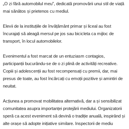
„O zi fără automobilul meu”, dedicată promovării unui stil de viață
mai sănătos și prietenos cu mediul.
Elevii de la instituțiile de învățământ primar și liceal au fost
încurajați să aleagă mersul pe jos sau bicicleta ca mijloc de
transport, în locul automobilelor.
Evenimentul a fost marcat de un entuziasm contagios,
participanții bucurându-se de o zi plină de activități recreative.
Copiii și adolescenții au fost recompensați cu premii, dar, mai
presus de toate, au fost încărcați cu emoții pozitive și amintiri de
neuitat.
Acțiunea a promovat mobilitatea alternativă, dar a și sensibilizat
comunitatea asupra importanței protejării mediului. Organizatorii
speră ca acest eveniment să devină o tradiție anuală, inspirând și
alte orașe să adopte inițiative similare. Inspectorii de mediu