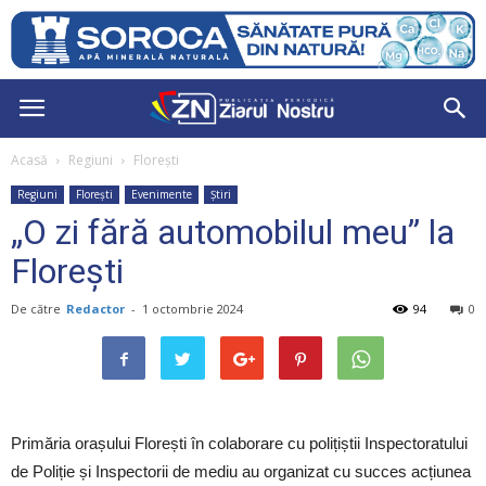
Acasă
Regiuni
Florești
Regiuni
Florești
Evenimente
Știri
„O zi fără automobilul meu” la
Florești
De către
Redactor
-
1 octombrie 2024
94
0
Primăria orașului Florești în colaborare cu polițiștii Inspectoratului
de Poliție și Inspectorii de mediu au organizat cu succes acțiunea