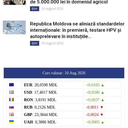
de 5.000.000 lei în domeniul agricol
10 august 2026
Știri
Republica Moldova se aliniază standardelor
internaționale: în premieră, testare HPV și
autoprelevare în instituțiile...
10 august 2026
Știri
Curs valutar: 10 Aug 2026
EUR
: 20,0598 MDL
+0,0105 ▲
USD
: 17,4017 MDL
+0,0280 ▲
RON
: 3,8191 MDL
+0,0037 ▲
RUB
: 0,2126 MDL
-0,0011 ▼
GBP
: 23,3844 MDL
-0,0024 ▼
UAH
: 0,3886 MDL
+0,0005 ▲