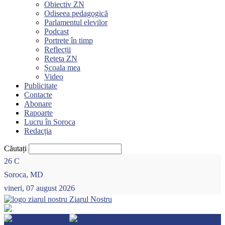
Obiectiv ZN
Odiseea pedagogică
Parlamentul elevilor
Podcast
Portrete în timp
Reflecții
Reteta ZN
Școala mea
Video
Publicitate
Contacte
Abonare
Rapoarte
Lucru în Soroca
Redacția
Căutați
26
C
Soroca, MD
vineri, 07 august 2026
Ziarul Nostru