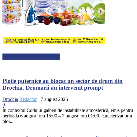
ARTICOLE RECENTE
Ploile puternice au blocat un sector de drum din
Drochia. Drumarii au intervenit prompt
Drochia
Redactor
-
7 august 2026
0
În contextul Codului galben de instabilitate atmosferică, emis pentru
perioada 6 august, ora 15:00 – 7 august, ora 01:00, caracterizat prin
ploi...