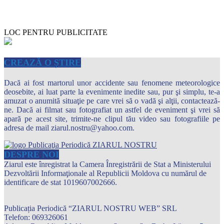
LOC PENTRU PUBLICITATE
CREAZĂ O ȘTIRE
Dacă ai fost martorul unor accidente sau fenomene meteorologice
deosebite, ai luat parte la evenimente inedite sau, pur şi simplu, te-a
amuzat o anumită situaţie pe care vrei să o vadă şi alţii, contactează-
ne. Dacă ai filmat sau fotografiat un astfel de eveniment şi vrei să
apară pe acest site, trimite-ne clipul tău video sau fotografiile pe
adresa de mail ziarul.nostru@yahoo.com.
DESPRE NOI
Ziarul este înregistrat la Camera Înregistrării de Stat a Ministerului
Dezvoltării Informaţionale al Republicii Moldova cu numărul de
identificare de stat 1019607002666.
Publicația Periodică “ZIARUL NOSTRU WEB” SRL
Telefon: 069326061