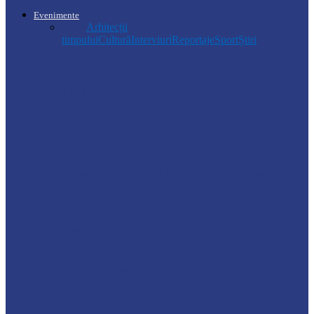
Evenimente
Toate
Arhitecții
timpului
Cultură
Interviuri
Reportaje
Sport
Știri
Drochia
Ploile puternice au blocat un sector de
drum din Drochia. Drumarii…
Ocnița
Intervenții ale Poliției din cauza vremii
nefavorabile
Soroca
VIZITĂ DE MONITORIZARE LA
GRĂDINIȚA „CĂLINA”
Știri