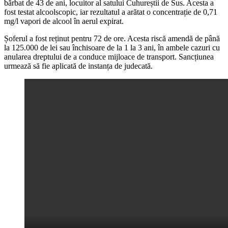
bărbat de 43 de ani, locuitor al satului Cuhureștii de Sus. Acesta a
fost testat alcoolscopic, iar rezultatul a arătat o concentrație de 0,71
mg/l vapori de alcool în aerul expirat.
Șoferul a fost reținut pentru 72 de ore. Acesta riscă amendă de până
la 125.000 de lei sau închisoare de la 1 la 3 ani, în ambele cazuri cu
anularea dreptului de a conduce mijloace de transport. Sancțiunea
urmează să fie aplicată de instanța de judecată.