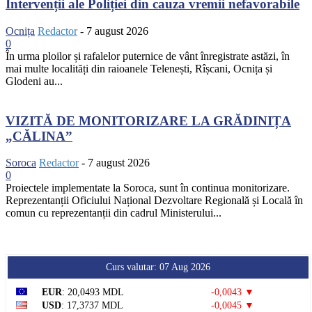
Intervenții ale Poliției din cauza vremii nefavorabile
Ocnița
Redactor
-
7 august 2026
0
În urma ploilor și rafalelor puternice de vânt înregistrate astăzi, în
mai multe localități din raioanele Telenești, Rîșcani, Ocnița și
Glodeni au...
VIZITĂ DE MONITORIZARE LA GRĂDINIȚA
„CĂLINA”
Soroca
Redactor
-
7 august 2026
0
Proiectele implementate la Soroca, sunt în continua monitorizare.
Reprezentanții Oficiului Național Dezvoltare Regională și Locală în
comun cu reprezentanții din cadrul Ministerului...
Curs valutar: 07 Aug 2026
EUR
: 20,0493 MDL
-0,0043 ▼
USD
: 17,3737 MDL
-0,0045 ▼