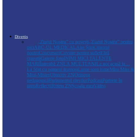
Regulamentul privind relocarea
profesorilor, aprobat de Guvern:
indemnizație de până la…
Divertis
Toate
,,Ziarul Nostru” cu povești
„Ziarul Nostru” pentru
pici
ABC-UL MEDICAL
Alte Știri
Cititorul
nostru
Concursuri
Cuvinte pentru suflet
Fără
cravată
Galerie foto
INIMI MICI,TALENTE
MARI
Întreabă ZN
LA MULŢI ANI
La noi acasă la…
La Sfat cu oameni frumoși
Lume soro lume
Mini-Miss &
Mini-Mister
Obiectiv ZN
Odiseea
pedagogică
Parlamentul elevilor
Podcast
Portrete în
timp
Reflecții
Reteta ZN
Școala mea
Video
Drochia
„INIMI MICI, TALENTE MARI”(II
parte)– Copiii talentați din Drochia aduc
emoție…