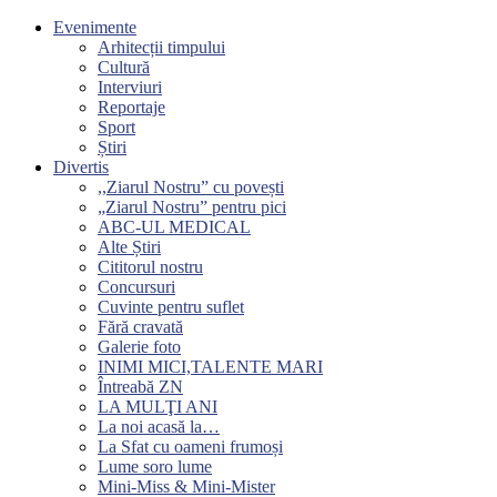
Evenimente
Arhitecții timpului
Cultură
Interviuri
Reportaje
Sport
Știri
Divertis
,,Ziarul Nostru” cu povești
„Ziarul Nostru” pentru pici
ABC-UL MEDICAL
Alte Știri
Cititorul nostru
Concursuri
Cuvinte pentru suflet
Fără cravată
Galerie foto
INIMI MICI,TALENTE MARI
Întreabă ZN
LA MULŢI ANI
La noi acasă la…
La Sfat cu oameni frumoși
Lume soro lume
Mini-Miss & Mini-Mister