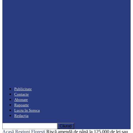
Drochia
„INIMI MICI, TALENTE MARI”(I parte)
– Un dar muzical pentru mame…
Podcast
Moro mahalajiu Podcast cu Robert Cerari
Podcast
“Moro mahalajiu” Podcast cu Marin Alla
Publicitate
Contacte
Abonare
Rapoarte
Lucru în Soroca
Redacția
Acasă
Regiuni
Florești
Riscă amendă de până la 125.000 de lei sau