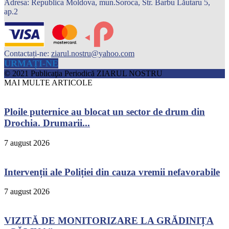
Adresa: Republica Moldova, mun.Soroca, Str. Barbu Lăutaru 5,
ap.2
Contactați-ne:
ziarul.nostru@yahoo.com
URMAȚI-NE
© 2021 Publicaţia Periodică ZIARUL NOSTRU
MAI MULTE ARTICOLE
Ploile puternice au blocat un sector de drum din
Drochia. Drumarii...
7 august 2026
Intervenții ale Poliției din cauza vremii nefavorabile
7 august 2026
VIZITĂ DE MONITORIZARE LA GRĂDINIȚA