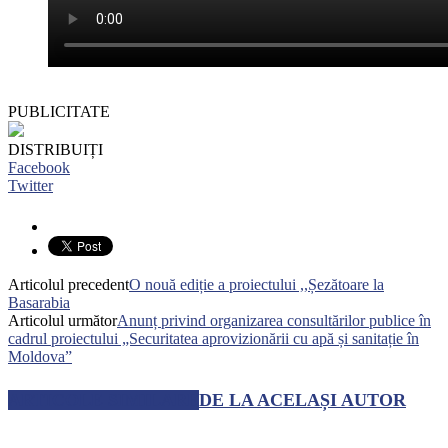
PUBLICITATE
DISTRIBUIȚI
Facebook
Twitter
Articolul precedent
O nouă ediție a proiectului ,,Șezătoare la
Basarabia
Articolul următor
Anunț privind organizarea consultărilor publice în
cadrul proiectului „Securitatea aprovizionării cu apă și sanitație în
Moldova”
ARTICOLE SIMILARE
DE LA ACELAȘI AUTOR