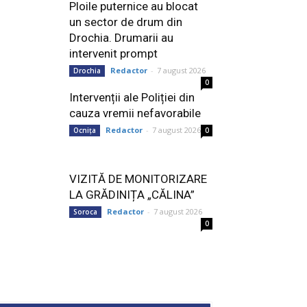
Ploile puternice au blocat
un sector de drum din
Drochia. Drumarii au
intervenit prompt
Redactor
-
7 august 2026
Drochia
0
Intervenții ale Poliției din
cauza vremii nefavorabile
Redactor
-
7 august 2026
Ocnița
0
VIZITĂ DE MONITORIZARE
LA GRĂDINIȚA „CĂLINA”
Redactor
-
7 august 2026
Soroca
0