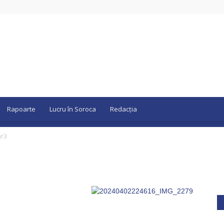
Rapoarte
Lucru în Soroca
Redacția
ar3