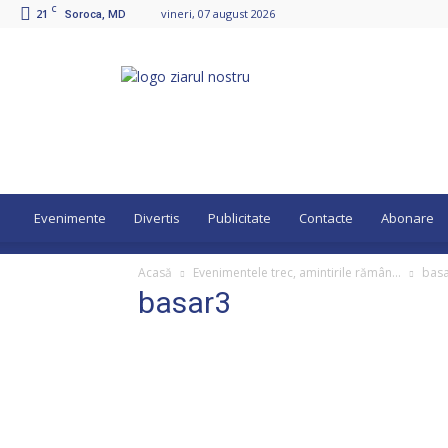
C
21
vineri, 07 august 2026
Soroca, MD
Ziarul
Nostru
Evenimente
Divertis
Publicitate
Contacte
Abonare
Acasă
Evenimentele trec, amintirile rămân…
bas
basar3