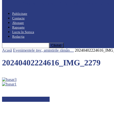
“Moro mahalajiu” Podcast cu Marin Alla
Publicitate
Contacte
Abonare
Rapoarte
Lucru în Soroca
Redacția
Acasă
Evenimentele trec, amintirile rămân…
20240402224616_IMG
20240402224616_IMG_2279
ARTICOLE RECENTE