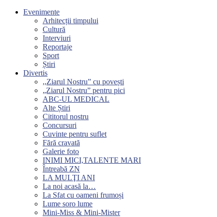
Evenimente
Arhitecții timpului
Cultură
Interviuri
Reportaje
Sport
Știri
Divertis
,,Ziarul Nostru” cu povești
„Ziarul Nostru” pentru pici
ABC-UL MEDICAL
Alte Știri
Cititorul nostru
Concursuri
Cuvinte pentru suflet
Fără cravată
Galerie foto
INIMI MICI,TALENTE MARI
Întreabă ZN
LA MULŢI ANI
La noi acasă la…
La Sfat cu oameni frumoși
Lume soro lume
Mini-Miss & Mini-Mister