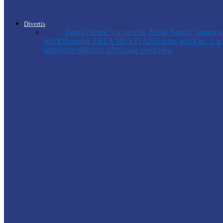
Autoritățile monitorizează alimentarea cu a
Divertis
Toate
,,Ziarul Nostru” cu povești
„Ziarul Nostru” pentru p
MARI
Întreabă ZN
LA MULŢI ANI
La noi acasă la…
La 
timp
Reflecții
Reteta ZN
Școala mea
Video
Drochia
„INIMI MICI, TALENTE MARI”(II parte)– C
Drochia
„INIMI MICI, TALENTE MARI”(I parte) –
Podcast
Moro mahalajiu Podcast cu Robert Cerari
Podcast