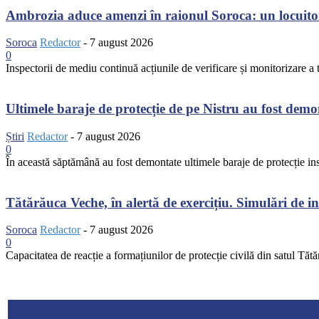
Ambrozia aduce amenzi în raionul Soroca: un locuito
Soroca
Redactor
-
7 august 2026
0
Inspectorii de mediu continuă acțiunile de verificare și monitorizare a te
Ultimele baraje de protecție de pe Nistru au fost dem
Știri
Redactor
-
7 august 2026
0
În această săptămână au fost demontate ultimele baraje de protecție inst
Tătărăuca Veche, în alertă de exercițiu. Simulări de inc
Soroca
Redactor
-
7 august 2026
0
Capacitatea de reacție a formațiunilor de protecție civilă din satul Tătă