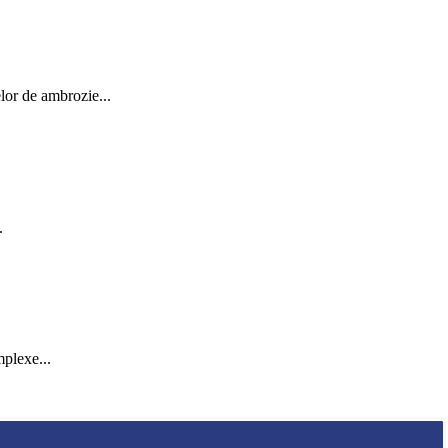
elor de ambrozie...
.
mplexe...