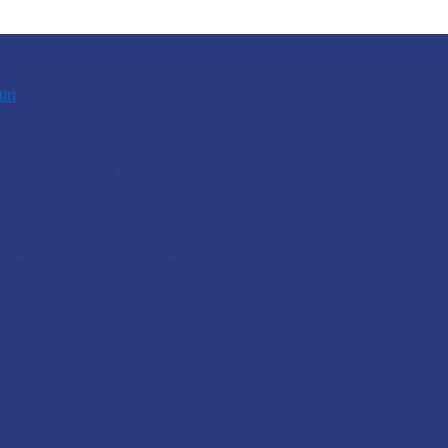
tiri
n locuitor din Răcovăț sancționat
u fost demontate. Ministrul…
lări de incendii și intervenții…