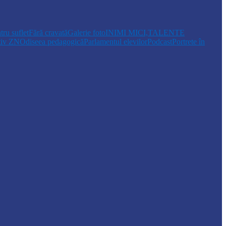
tru suflet
Fără cravată
Galerie foto
INIMI MICI,TALENTE
tiv ZN
Odiseea pedagogică
Parlamentul elevilor
Podcast
Portrete în