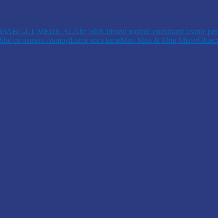
pă la Cosăuți, pe fondul scăderii nivelului…
ici
ABC-UL MEDICAL
Alte Știri
Cititorul nostru
Concursuri
Cuvinte pen
Sfat cu oameni frumoși
Lume soro lume
Mini-Miss & Mini-Mister
Obiec
opiii talentați din Drochia aduc emoție…
 Un dar muzical pentru mame…