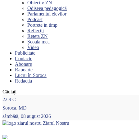
Obiectiv ZN
Odiseea pedagogică
Parlamentul elevilor
Podcast
Portrete în timp
Reflecții
Reteta ZN
Școala mea
Video
Publicitate
Contacte
Abonare
Rapoarte
Lucru în Soroca
Redacția
Căutați
22.9
C
Soroca, MD
sâmbătă, 08 august 2026
Ziarul Nostru