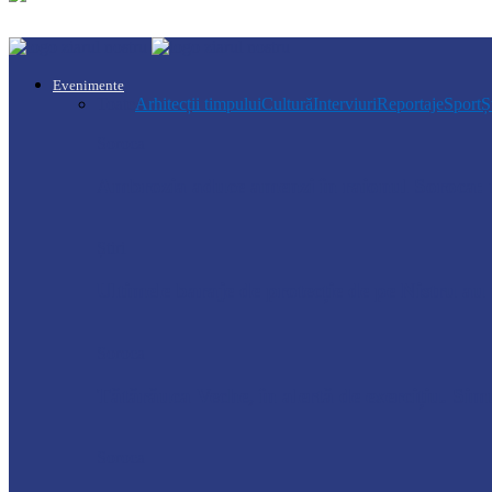
Evenimente
Toate
Arhitecții timpului
Cultură
Interviuri
Reportaje
Sport
Ș
Soroca
Ambrozia aduce amenzi în raionul Soroca: u
Știri
Ultimele baraje de protecție de pe Nistru a
Soroca
Tătărăuca Veche, în alertă de exercițiu. Simu
Soroca