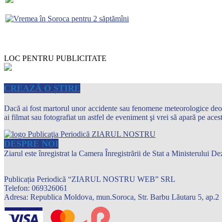
LOC PENTRU PUBLICITATE
CREAZĂ O ȘTIRE
Dacă ai fost martorul unor accidente sau fenomene meteorologice deosebi
ai filmat sau fotografiat un astfel de eveniment şi vrei să apară pe ace
DESPRE NOI
Ziarul este înregistrat la Camera Înregistrării de Stat a Ministerului
Publicația Periodică “ZIARUL NOSTRU WEB” SRL
Telefon: 069326061
Adresa: Republica Moldova, mun.Soroca, Str. Barbu Lăutaru 5, ap.2