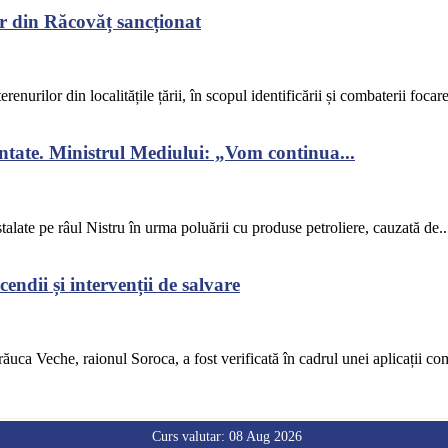
r din Răcovăț sancționat
renurilor din localitățile țării, în scopul identificării și combaterii focar
ontate. Ministrul Mediului: „Vom continua...
alate pe râul Nistru în urma poluării cu produse petroliere, cauzată de..
endii și intervenții de salvare
răuca Veche, raionul Soroca, a fost verificată în cadrul unei aplicații co
Curs valutar: 08 Aug 2026