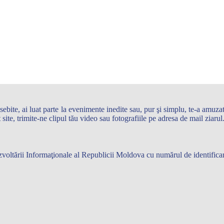
te, ai luat parte la evenimente inedite sau, pur şi simplu, te-a amuzat 
st site, trimite-ne clipul tău video sau fotografiile pe adresa de mail zi
 Dezvoltării Informaţionale al Republicii Moldova cu numărul de identifi