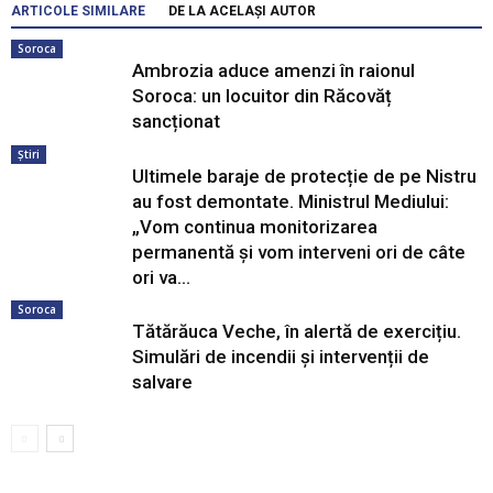
ARTICOLE SIMILARE
DE LA ACELAȘI AUTOR
Soroca
Ambrozia aduce amenzi în raionul
Soroca: un locuitor din Răcovăț
sancționat
Știri
Ultimele baraje de protecție de pe Nistru
au fost demontate. Ministrul Mediului:
„Vom continua monitorizarea
permanentă și vom interveni ori de câte
ori va...
Soroca
Tătărăuca Veche, în alertă de exercițiu.
Simulări de incendii și intervenții de
salvare