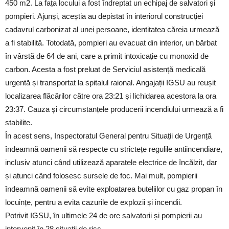
450 m2. La fața locului a fost îndreptat un echipaj de salvatori și
pompieri. Ajunși, aceștia au depistat în interiorul construcției
cadavrul carbonizat al unei persoane, identitatea căreia urmează
a fi stabilită. Totodată, pompieri au evacuat din interior, un bărbat
în vârstă de 64 de ani, care a primit intoxicație cu monoxid de
carbon. Acesta a fost preluat de Serviciul asistență medicală
urgentă și transportat la spitalul raional. Angajații IGSU au reușit
localizarea flăcărilor către ora 23:21 și lichidarea acestora la ora
23:37. Cauza și circumstanțele producerii incendiului urmează a fi
stabilite.
În acest sens, Inspectoratul General pentru Situații de Urgență
îndeamnă oamenii să respecte cu strictețe regulile antiincendiare,
inclusiv atunci când utilizează aparatele electrice de încălzit, dar
și atunci când folosesc sursele de foc. Mai mult, pompierii
îndeamnă oamenii să evite exploatarea buteliilor cu gaz propan în
locuințe, pentru a evita cazurile de explozii și incendii.
Potrivit IGSU, în ultimele 24 de ore salvatorii și pompierii au
intervenit în 28 situații de risc.