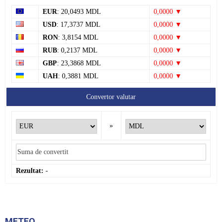
»
Rezultat:
-
METEO