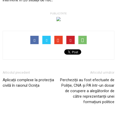
PUBLICITATE
Articolul precedent
Articolul următor
Aplicații complexe la protecția
Percheziții au fost efectuate de
civilă în raionul Ocnița
Poliție, CNA și PA într-un dosar
de corupere a alegătorilor de
către reprezentanții unei
formațiuni politice