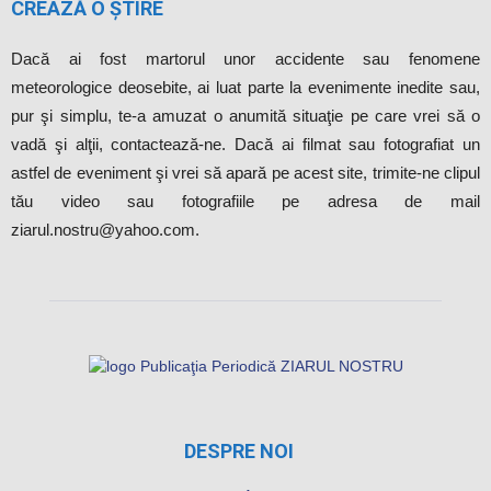
ziarul.nostru@yahoo.com.
DESPRE NOI
Ziarul este înregistrat la Camera Înregistrării de Stat a Ministerului
Dezvoltării Informaţionale al Republicii Moldova cu numărul de
identificare de stat 1019607002666.
Publicația Periodică “ZIARUL NOSTRU WEB” SRL
Telefon: 069326061
Adresa: Republica Moldova, mun.Soroca, Str. Barbu Lăutaru 5,
ap.2