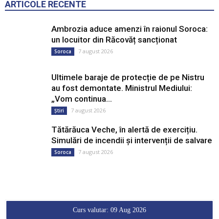
7 august 2026
Știri
Tătărăuca Veche, în alertă de exercițiu.
Simulări de incendii și intervenții de salvare
7 august 2026
Soroca
Curs valutar: 09 Aug 2026
EUR
: 20,0493 MDL
0,0000 ▼
USD
: 17,3737 MDL
0,0000 ▼
RON
: 3,8154 MDL
0,0000 ▼
RUB
: 0,2137 MDL
0,0000 ▼
GBP
: 23,3868 MDL
0,0000 ▼
UAH
: 0,3881 MDL
0,0000 ▼
Convertor valutar