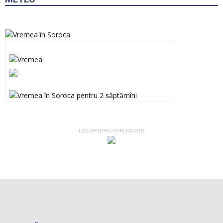
LOC PENTRU PUBLICITATE
CREAZĂ O ȘTIRE
Dacă ai fost martorul unor accidente sau fenomene
meteorologice deosebite, ai luat parte la evenimente inedite sau,
pur şi simplu, te-a amuzat o anumită situaţie pe care vrei să o
vadă şi alţii, contactează-ne. Dacă ai filmat sau fotografiat un
astfel de eveniment şi vrei să apară pe acest site, trimite-ne clipul
tău video sau fotografiile pe adresa de mail