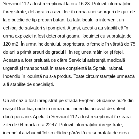
Serviciul 112 a fost recepționat la ora 16:23. Potrivit informațiilor
înregistrate, deflagrația a avut loc în urma unei scurgeri de gaz de
la o butelie de tip propan butan. La fața locului a intervenit un
echipaj de salvatori și pompieri. Ajunși, aceștia au stabilit că în
urma exploziei a fost deteriorat geamul locuinței cu suprafața de
120 m2. În urma incidentului, proprietara, o femeie în vârstă de 75
de ani a primit arsuri de gradul II în regiunea mâinilor și feței.
Aceasta a fost preluată de către Serviciul asistență medicală
urgentă și transportată în stare conștientă la Spitalul raional.
Incendiu în locuință nu s-a produs. Toate circumstanțele urmează
a fi stabilite de specialiști.
Un alt caz a fost înregistrat pe strada Evgheni Gudanov nr.28 din
orașul Drochia, unde în urma unui incendiu au avut de suferit
două peroane. Apelul la Serviciul 112 a fost recepționat în seara
zilei de 04 mai la ora 22:47. Potrivit informațiilor înregistrate,
incendiul a izbucnit într-o clădire părăsită cu suprafața de circa