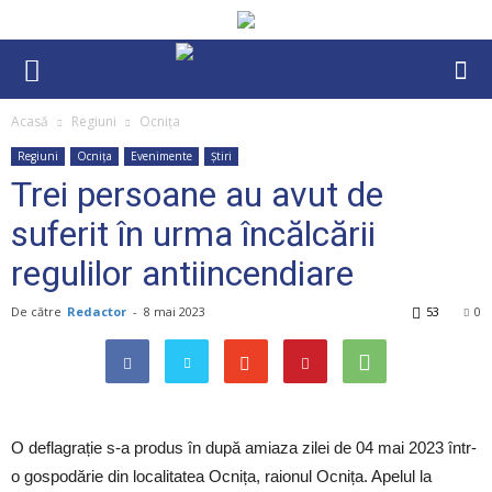
Acasă
Regiuni
Ocnița
Regiuni
Ocnița
Evenimente
Știri
Trei persoane au avut de
suferit în urma încălcării
regulilor antiincendiare
De către
Redactor
-
8 mai 2023
53
0
O deflagrație s-a produs în după amiaza zilei de 04 mai 2023 într-
o gospodărie din localitatea Ocnița, raionul Ocnița. Apelul la