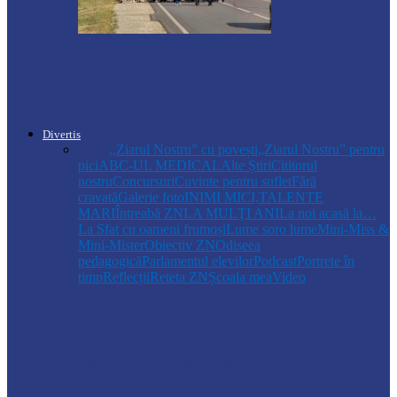
Soroca
Procesiunea cu icoana Adormirii Maicii
Domnului va trece prin satele raionului…
Divertis
Toate
,,Ziarul Nostru” cu povești
„Ziarul Nostru” pentru
pici
ABC-UL MEDICAL
Alte Știri
Cititorul
nostru
Concursuri
Cuvinte pentru suflet
Fără
cravată
Galerie foto
INIMI MICI,TALENTE
MARI
Întreabă ZN
LA MULŢI ANI
La noi acasă la…
La Sfat cu oameni frumoși
Lume soro lume
Mini-Miss &
Mini-Mister
Obiectiv ZN
Odiseea
pedagogică
Parlamentul elevilor
Podcast
Portrete în
timp
Reflecții
Reteta ZN
Școala mea
Video
Drochia
„INIMI MICI, TALENTE MARI”(II
parte)– Copiii talentați din Drochia aduc
emoție…