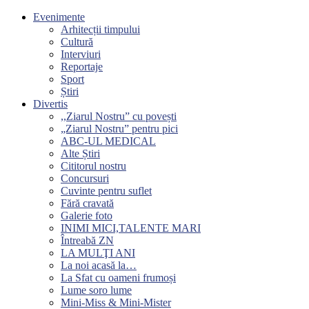
Evenimente
Arhitecții timpului
Cultură
Interviuri
Reportaje
Sport
Știri
Divertis
,,Ziarul Nostru” cu povești
„Ziarul Nostru” pentru pici
ABC-UL MEDICAL
Alte Știri
Cititorul nostru
Concursuri
Cuvinte pentru suflet
Fără cravată
Galerie foto
INIMI MICI,TALENTE MARI
Întreabă ZN
LA MULŢI ANI
La noi acasă la…
La Sfat cu oameni frumoși
Lume soro lume
Mini-Miss & Mini-Mister