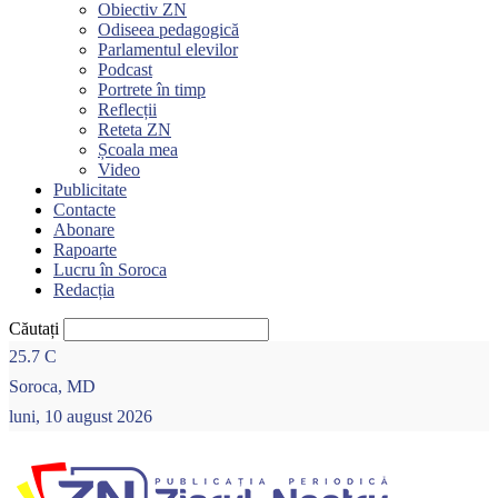
Obiectiv ZN
Odiseea pedagogică
Parlamentul elevilor
Podcast
Portrete în timp
Reflecții
Reteta ZN
Școala mea
Video
Publicitate
Contacte
Abonare
Rapoarte
Lucru în Soroca
Redacția
Căutați
25.7
C
Soroca, MD
luni, 10 august 2026