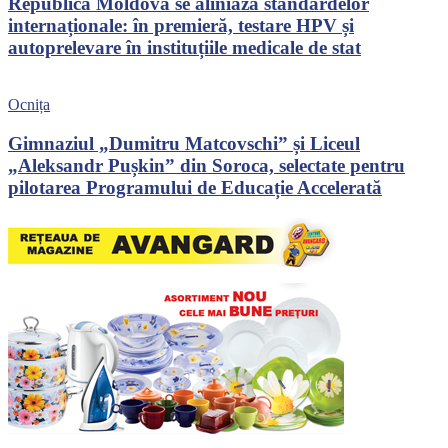
Republica Moldova se aliniază standardelor
internaționale: în premieră, testare HPV și
autoprelevare în instituțiile medicale de stat
Ocnița
Gimnaziul „Dumitru Matcovschi” și Liceul
„Aleksandr Pușkin” din Soroca, selectate pentru
pilotarea Programului de Educație Accelerată