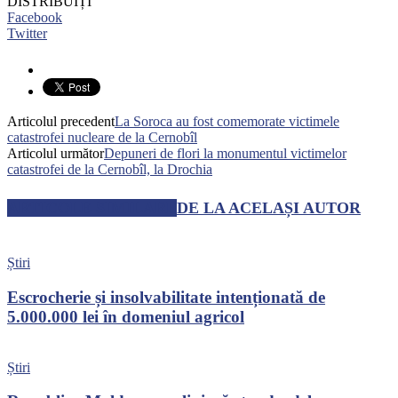
DISTRIBUIȚI
Facebook
Twitter
Articolul precedent
La Soroca au fost comemorate victimele
catastrofei nucleare de la Cernobîl
Articolul următor
Depuneri de flori la monumentul victimelor
catastrofei de la Cernobîl, la Drochia
ARTICOLE SIMILARE
DE LA ACELAȘI AUTOR
Știri
Escrocherie și insolvabilitate intenționată de
5.000.000 lei în domeniul agricol
Știri