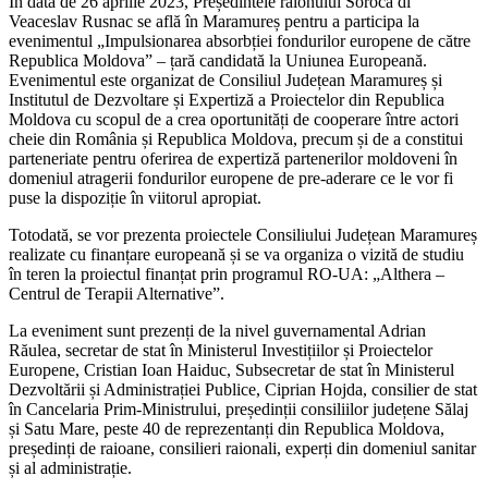
În data de 26 aprilie 2023, Președintele raionului Soroca dl
Veaceslav Rusnac se află în Maramureș pentru a participa la
evenimentul „Impulsionarea absorbției fondurilor europene de către
Republica Moldova” – țară candidată la Uniunea Europeană.
Evenimentul este organizat de Consiliul Județean Maramureș și
Institutul de Dezvoltare și Expertiză a
Proiectelor din Republica
Moldova cu scopul de a crea oportunități de cooperare între actori
cheie din România și Republica Moldova, precum și de a constitui
parteneriate pentru oferirea de expertiză partenerilor moldoveni în
domeniul atragerii fondurilor europene de pre-aderare ce le vor fi
puse la dispoziție în viitorul apropiat.
Totodată, se vor prezenta proiectele Consiliului Județean Maramureș
realizate cu finanțare europeană și se va organiza o vizită de studiu
în teren la proiectul finanțat prin programul RO-UA: „Althera –
Centrul de Terapii Alternative”.
La eveniment sunt prezenți de la nivel guvernamental Adrian
Răulea, secretar de stat în Ministerul Investițiilor și Proiectelor
Europene, Cristian Ioan Haiduc, Subsecretar de stat în Ministerul
Dezvoltării și Administrației Publice, Ciprian Hojda, consilier de stat
în Cancelaria Prim-Ministrului, președinții consiliilor județene Sălaj
și Satu Mare, peste 40 de reprezentanți din Republica Moldova,
președinți de raioane, consilieri raionali, experți din domeniul sanitar
și al administrație.