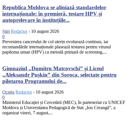
Republica Moldova se aliniază standardelor
internaționale: în premieră, testare HPV și
autoprelevare în instituțiile...
Știri
Redactor
-
10 august 2026
0
Prevenirea cancerului de col uterin evoluează continuu, iar
recomandările internaționale plasează testarea pentru virusul
papiloma uman (HPV) ca metodă primară de screening,...
Gimnaziul „Dumitru Matcovschi” și Liceul
„Aleksandr Pușkin” din Soroca, selectate pentru
pilotarea Programului de...
Ocnița
Redactor
-
10 august 2026
0
Ministerul Educației și Cercetării (MEC), în parteneriat cu UNICEF
Moldova și Universitatea Pedagogică de Stat „Ion Creangă”, a
organizat vineri, 7 august,...