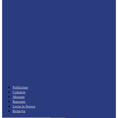
Drochia
„INIMI MICI, TALENTE MARI”(I parte)
– Un dar muzical pentru mame…
Podcast
Moro mahalajiu Podcast cu Robert Cerari
Podcast
“Moro mahalajiu” Podcast cu Marin Alla
Publicitate
Contacte
Abonare
Rapoarte
Lucru în Soroca
Redacția