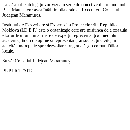
La 27 aprilie, delegații vor vizita o serie de obiective din municipiul
Baia Mare și vor avea întâlniri bilaterale cu Executivul Consiliului
Județean Ma­ramureș.
Institutul de Dezvoltare și Expertiză a Proiectelor din Republica
Moldova (I.D.E.P.) este o organizație care are misiunea de a coagula
eforturile unui număr mare de experți, reprezentanți ai me­diului
academic, lideri de opinie și reprezentanți ai societății civile, în
activități îndreptate spre dezvoltarea regională şi a comunităților
locale.
Sursă: Consiliul Județean Maramureș
PUBLICITATE