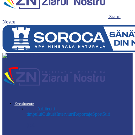
Ziarul
Nostru
Evenimente
Toate
Arhitecții
timpului
Cultură
Interviuri
Reportaje
Sport
Știri
Știri