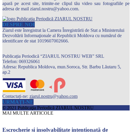
apară pe acest site, trimite-ne clipul tău video sau fotografiile pe
adresa de mail ziarul.nostru@yahoo.com.
DESPRE NOI
Ziarul este înregistrat la Camera Înregistrării de Stat a Ministerului
Dezvoltării Informaţionale al Republicii Moldova cu numărul de
identificare de stat 1019607002666.
Publicația Periodică “ZIARUL NOSTRU WEB” SRL
Telefon: 069326061
Adresa: Republica Moldova, mun.Soroca, Str. Barbu Lăutaru 5,
ap.2
Contactați-ne:
ziarul.nostru@yahoo.com
URMAȚI-NE
© 2021 Publicaţia Periodică ZIARUL NOSTRU
MAI MULTE ARTICOLE
Escrocherie și insolvabilitate intenționată de