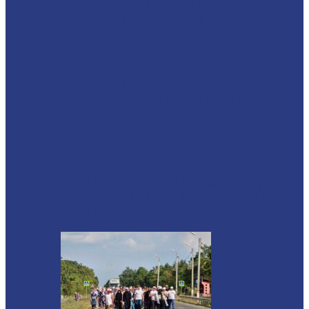
Escrocherie și insolvabilitate intenționată
de 5.000.000 lei în domeniul agricol
Știri
Republica Moldova se aliniază
standardelor internaționale: în premieră,
testare HPV și…
Ocnița
Gimnaziul „Dumitru Matcovschi” și Liceul
„Aleksandr Pușkin” din Soroca, selectate
pentru…