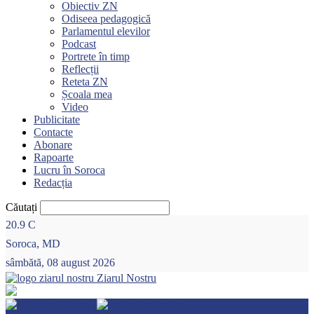
Obiectiv ZN
Odiseea pedagogică
Parlamentul elevilor
Podcast
Portrete în timp
Reflecții
Reteta ZN
Școala mea
Video
Publicitate
Contacte
Abonare
Rapoarte
Lucru în Soroca
Redacția
Căutați
20.9
C
Soroca, MD
sâmbătă, 08 august 2026
Ziarul Nostru