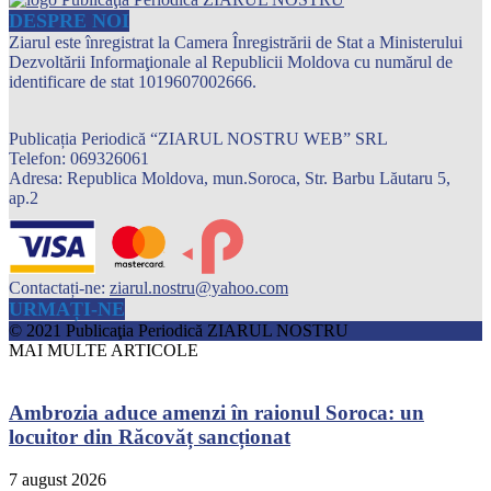
DESPRE NOI
Ziarul este înregistrat la Camera Înregistrării de Stat a Ministerului
Dezvoltării Informaţionale al Republicii Moldova cu numărul de
identificare de stat 1019607002666.
Publicația Periodică “ZIARUL NOSTRU WEB” SRL
Telefon: 069326061
Adresa: Republica Moldova, mun.Soroca, Str. Barbu Lăutaru 5,
ap.2
Contactați-ne:
ziarul.nostru@yahoo.com
URMAȚI-NE
© 2021 Publicaţia Periodică ZIARUL NOSTRU
MAI MULTE ARTICOLE
Ambrozia aduce amenzi în raionul Soroca: un
locuitor din Răcovăț sancționat
7 august 2026