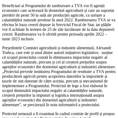
Beneficiari ai Programului de rambursare a TVA vor fi agenții
economici care activează în domeniul agriculturii și care au suportat
pierderi de peste 50 la sută ale producției agricole, ca urmare a
calamităților naturale produse în anul 2022. Rambursarea TVA se va
efectua în baza cererii depuse la Serviciul Fiscal de Stat, iar plățile
vor fi achitate în termen de 25 de zile lucrătoare de la data depunerii
cererii. Rambursarea va fi oferită pentru perioada aprilie 2022 –
iunie 2023 inclusiv.
Președintele Comisiei agricultură și industrie alimentară, Alexandr
Trubca, care este și unul dintre autorii inițiativei legislative, susține
că scopul proiectului constă în diminuarea impactului negativ al
calamităților naturale, precum și cel al creșterii prețurilor asupra
agenților economici din domeniul agriculturii și industriei alimentare.
„Proiectul prevede instituirea Programului de restituire a TVA pentru
producătorii agricoli pentru acoperirea datoriilor la impozitele și
taxele de stat datorate de către aceștia, precum și mecanismul de
implementare a Programului. Proiectul de lege a fost elaborat în
scopul diminuării impactului negativ al calamităților naturale,
creșterii prețurilor la imputuri și logistica internațională asupra
agenților economici din domeniul agriculturii și industriei
alimentare”, se precizează în nota informativă a proiectului.
Proiectul urmează a fi examinat în cadrul comisie de profil și propus