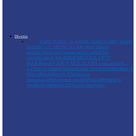
Autoritățile monitorizează alimentarea cu
apă la Cosăuți, pe fondul scăderii
nivelului…
Divertis
Toate
,,Ziarul Nostru” cu povești
„Ziarul Nostru” pentru
pici
ABC-UL MEDICAL
Alte Știri
Cititorul
nostru
Concursuri
Cuvinte pentru suflet
Fără
cravată
Galerie foto
INIMI MICI,TALENTE
MARI
Întreabă ZN
LA MULŢI ANI
La noi acasă la…
La Sfat cu oameni frumoși
Lume soro lume
Mini-Miss &
Mini-Mister
Obiectiv ZN
Odiseea
pedagogică
Parlamentul elevilor
Podcast
Portrete în
timp
Reflecții
Reteta ZN
Școala mea
Video
Drochia
„INIMI MICI, TALENTE MARI”(II
parte)– Copiii talentați din Drochia aduc
emoție…