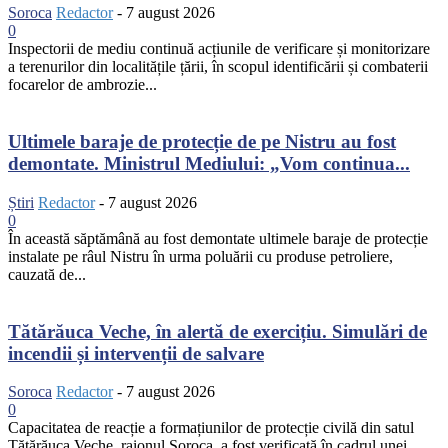
Soroca
Redactor
-
7 august 2026
0
Inspectorii de mediu continuă acțiunile de verificare și monitorizare
a terenurilor din localitățile țării, în scopul identificării și combaterii
focarelor de ambrozie...
Ultimele baraje de protecție de pe Nistru au fost
demontate. Ministrul Mediului: „Vom continua...
Știri
Redactor
-
7 august 2026
0
În această săptămână au fost demontate ultimele baraje de protecție
instalate pe râul Nistru în urma poluării cu produse petroliere,
cauzată de...
Tătărăuca Veche, în alertă de exercițiu. Simulări de
incendii și intervenții de salvare
Soroca
Redactor
-
7 august 2026
0
Capacitatea de reacție a formațiunilor de protecție civilă din satul
Tătărăuca Veche, raionul Soroca, a fost verificată în cadrul unei