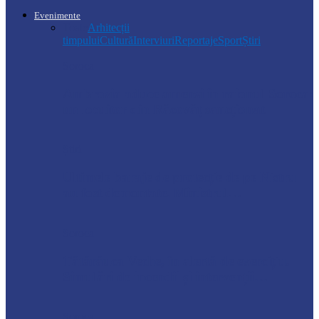
Evenimente
Toate
Arhitecții
timpului
Cultură
Interviuri
Reportaje
Sport
Știri
Soroca
Ambrozia aduce amenzi în raionul Soroca:
un locuitor din Răcovăț sancționat
Știri
Ultimele baraje de protecție de pe Nistru
au fost demontate. Ministrul…
Soroca
Tătărăuca Veche, în alertă de exercițiu.
Simulări de incendii și intervenții…
Soroca