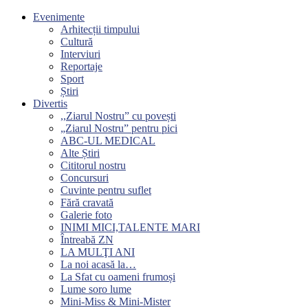
Evenimente
Arhitecții timpului
Cultură
Interviuri
Reportaje
Sport
Știri
Divertis
,,Ziarul Nostru” cu povești
„Ziarul Nostru” pentru pici
ABC-UL MEDICAL
Alte Știri
Cititorul nostru
Concursuri
Cuvinte pentru suflet
Fără cravată
Galerie foto
INIMI MICI,TALENTE MARI
Întreabă ZN
LA MULŢI ANI
La noi acasă la…
La Sfat cu oameni frumoși
Lume soro lume
Mini-Miss & Mini-Mister