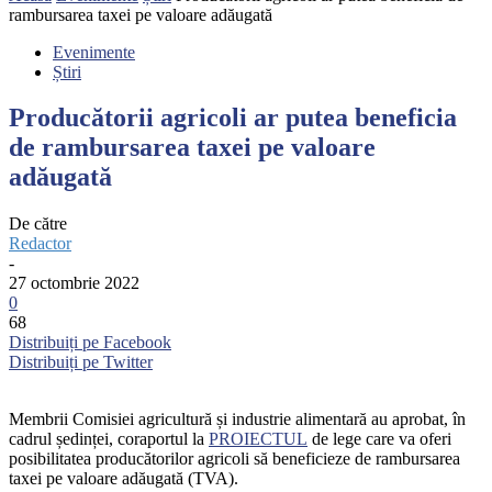
rambursarea taxei pe valoare adăugată
Evenimente
Știri
Producătorii agricoli ar putea beneficia
de rambursarea taxei pe valoare
adăugată
De către
Redactor
-
27 octombrie 2022
0
68
Distribuiți pe Facebook
Distribuiți pe Twitter
Membrii Comisiei agricultură și industrie alimentară au aprobat, în
cadrul ședinței, coraportul la
PROIECTUL
de lege care va oferi
posibilitatea producătorilor agricoli să beneficieze de rambursarea
taxei pe valoare adăugată (TVA).