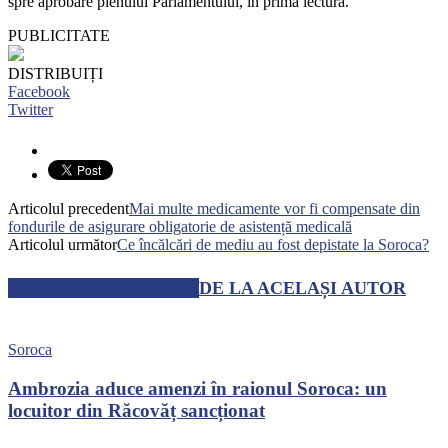
spre aprobare plenului Parlamentului, în prima lectură.
PUBLICITATE
DISTRIBUIȚI
Facebook
Twitter
Articolul precedent
Mai multe medicamente vor fi compensate din
fondurile de asigurare obligatorie de asistență medicală
Articolul următor
Ce încălcări de mediu au fost depistate la Soroca?
ARTICOLE SIMILARE
DE LA ACELAȘI AUTOR
Soroca
Ambrozia aduce amenzi în raionul Soroca: un
locuitor din Răcovăț sancționat