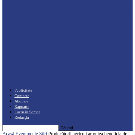
Drochia
„INIMI MICI, TALENTE MARI”(I parte)
– Un dar muzical pentru mame…
Podcast
Moro mahalajiu Podcast cu Robert Cerari
Podcast
“Moro mahalajiu” Podcast cu Marin Alla
Publicitate
Contacte
Abonare
Rapoarte
Lucru în Soroca
Redacția
Acasă
Evenimente
Știri
Producătorii agricoli ar putea beneficia de