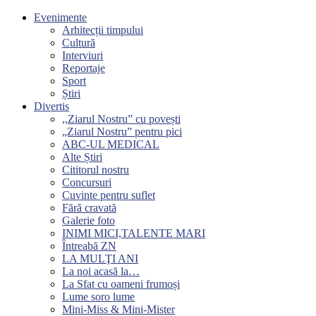
Evenimente
Arhitecții timpului
Cultură
Interviuri
Reportaje
Sport
Știri
Divertis
,,Ziarul Nostru” cu povești
„Ziarul Nostru” pentru pici
ABC-UL MEDICAL
Alte Știri
Cititorul nostru
Concursuri
Cuvinte pentru suflet
Fără cravată
Galerie foto
INIMI MICI,TALENTE MARI
Întreabă ZN
LA MULŢI ANI
La noi acasă la…
La Sfat cu oameni frumoși
Lume soro lume
Mini-Miss & Mini-Mister