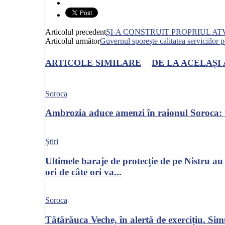
Articolul precedent
ȘI-A CONSTRUIT PROPRIUL AT
Articolul următor
Guvernul sporește calitatea serviciilor p
ARTICOLE SIMILARE
DE LA ACELAȘI
Soroca
Ambrozia aduce amenzi în raionul Soroca: 
Știri
Ultimele baraje de protecție de pe Nistru 
ori de câte ori va...
Soroca
Tătărăuca Veche, în alertă de exercițiu. Simu