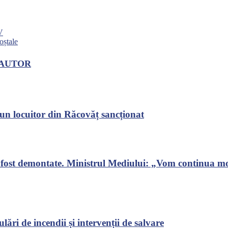
V
oștale
 AUTOR
un locuitor din Răcovăț sancționat
au fost demontate. Ministrul Mediului: „Vom continua m
lări de incendii și intervenții de salvare