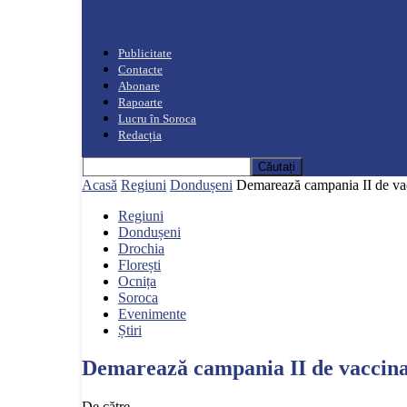
“Moro mahalajiu” Podcast cu Ma
Publicitate
Contacte
Abonare
Rapoarte
Lucru în Soroca
Redacția
Acasă
Regiuni
Dondușeni
Demarează campania II de vacc
Regiuni
Dondușeni
Drochia
Florești
Ocnița
Soroca
Evenimente
Știri
Demarează campania II de vaccinar
De către