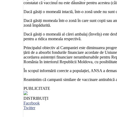
constatat că vaccinul nu este dăunător pentru acestea (câini
Dacă găsiți o momeală intactă, într-o zonă unde nu sunt 
Dacă găsiți momeala într-o zonă în care sunt copii sau ani
zonă împădurită.
Dacă găsiți o momeală al cărei ambalaj (înveliș) este desf
pentru a ridica momeala respectivă.
Principalul obiectiv al Campaniei este diminuarea progresi
țării de a absorbi fondurile financiare acordate de Un
acordarea asistenței financiare nerambursabile pentru Repu
România în interiorul Republicii Moldova, cu posibilitatea e
În scopul informării corecte a populației, ANSA a demarat
Reamintim că campanii similare de vaccinare antirabică a
PUBLICITATE
DISTRIBUIȚI
Facebook
Twitter