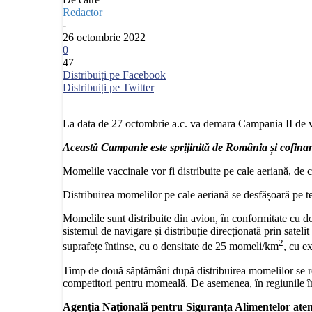
Redactor
-
26 octombrie 2022
0
47
Distribuiți pe Facebook
Distribuiți pe Twitter
La data de 27 octombrie a.c. va demara Campania II de v
Această Campanie este sprijinită de România și cofin
Momelile vaccinale vor fi distribuite pe cale aeriană, de că
Distribuirea momelilor pe cale aeriană se desfășoară pe ter
Momelile sunt distribuite din avion, în conformitate cu doc
sistemul de navigare și distribuție direcționată prin satel
2
suprafețe întinse, cu o densitate de 25 momeli/km
, cu e
Timp de două săptămâni după distribuirea momelilor se reco
competitori pentru momeală. De asemenea, în regiunile în 
Agenția Națională pentru Siguranța Alimentelor aten