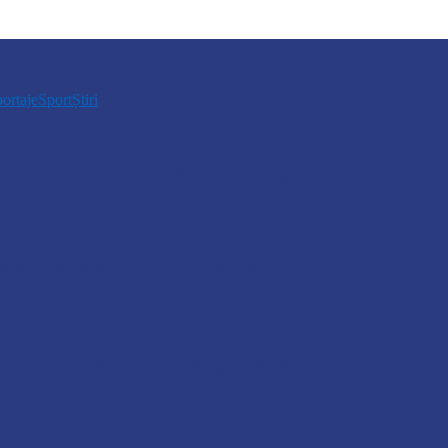
ortaje
Sport
Știri
 Soroca: un locuitor din Răcovăț sancționat
e Nistru au fost demontate. Ministrul…
cițiu. Simulări de incendii și intervenții…