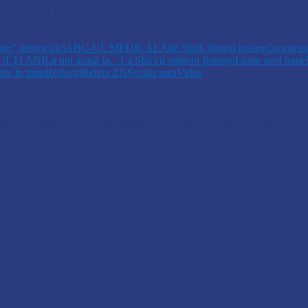
tarea cu apă la Cosăuți, pe fondul scăderii nivelului…
tru” pentru pici
ABC-UL MEDICAL
Alte Știri
Cititorul nostru
Concursur
ULŢI ANI
La noi acasă la…
La Sfat cu oameni frumoși
Lume soro lume
ete în timp
Reflecții
Reteta ZN
Școala mea
Video
parte)– Copiii talentați din Drochia aduc emoție…
 parte) – Un dar muzical pentru mame…
t Cerari