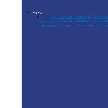
Autoritățile monitorizează alimen
Divertis
Toate
,,Ziarul Nostru” cu povești
„Ziarul Nos
MICI,TALENTE MARI
Întreabă ZN
LA M
pedagogică
Parlamentul elevilor
Podcast
Portr
Drochia
„INIMI MICI, TALENTE MARI”(II 
Drochia
„INIMI MICI, TALENTE MARI”(I
Podcast
Moro mahalajiu Podcast cu Rober
Podcast