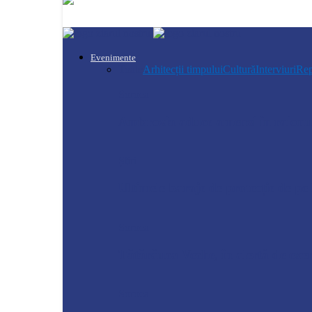
Evenimente
Toate
Arhitecții timpului
Cultură
Interviuri
Rep
Soroca
Ambrozia aduce amenzi în raionul
Știri
Ultimele baraje de protecție de p
Soroca
Tătărăuca Veche, în alertă de exer
Soroca