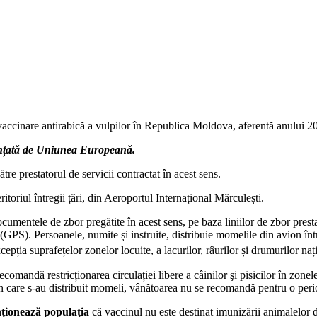
accinare antirabică a vulpilor în Republica Moldova, aferentă anului 2
anțată de Uniunea Europeană.
tre prestatorul de servicii contractat în acest sens.
itoriul întregii țări, din Aeroportul Internațional Mărculești.
umentele de zbor pregătite în acest sens, pe baza liniilor de zbor prestabi
it (GPS). Persoanele, numite și instruite, distribuie momelile din avion în
xcepția suprafețelor zonelor locuite, a lacurilor, râurilor și drumurilor naț
mandă restricționarea circulației libere a câinilor şi pisicilor în zonele
care s-au distribuit momeli, vânătoarea nu se recomandă pentru o perioa
ționează populația
că vaccinul nu este destinat imunizării animalelor 