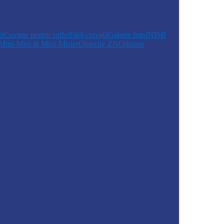
i
Cuvinte pentru suflet
Fără cravată
Galerie foto
INIMI
Mini-Miss & Mini-Mister
Obiectiv ZN
Odiseea