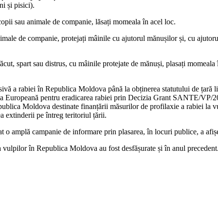
 și pisici).
copii sau animale de companie, lăsați momeala în acel loc.
male de companie, protejați mâinile cu ajutorul mănușilor și, cu ajutorul
ăcut, spart sau distrus, cu mâinile protejate de mănuși, plasați momeala 
vă a rabiei în Republica Moldova până la obținerea statutului de țară lib
iunea Europeană pentru eradicarea rabiei prin Decizia Grant SANTE/VP/
blica Moldova destinate finanțării măsurilor de profilaxie a rabiei la vu
xtinderii pe întreg teritoriul țării.
 o amplă campanie de informare prin plasarea, în locuri publice, a afiș
 vulpilor în Republica Moldova au fost desfășurate și în anul precedent