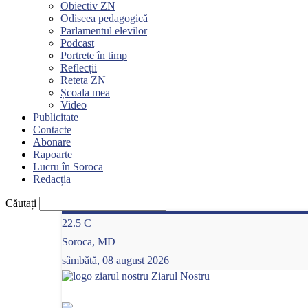
Obiectiv ZN
Odiseea pedagogică
Parlamentul elevilor
Podcast
Portrete în timp
Reflecții
Reteta ZN
Școala mea
Video
Publicitate
Contacte
Abonare
Rapoarte
Lucru în Soroca
Redacția
Căutați
22.5
C
Soroca, MD
sâmbătă, 08 august 2026
Ziarul Nostru