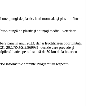
 unei pungi de plastic, luați momeala și plasați-o într-o
într-o pungă de plastic și anunțați medicul veterinar
eră până în anul 2023, dar și fructificarea oportunității
2021-2022/RO/SI2.869931, decizie care prevede și
lpile sălbatice pe o distanță de 50 km de la hotar cu
elor informative aferente Programului respectiv.
.