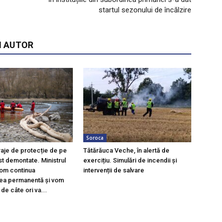
startul sezonului de încălzire
I AUTOR
Soroca
raje de protecție de pe
Tătărăuca Veche, în alertă de
st demontate. Ministrul
exercițiu. Simulări de incendii și
Vom continua
intervenții de salvare
ea permanentă și vom
 de câte ori va...