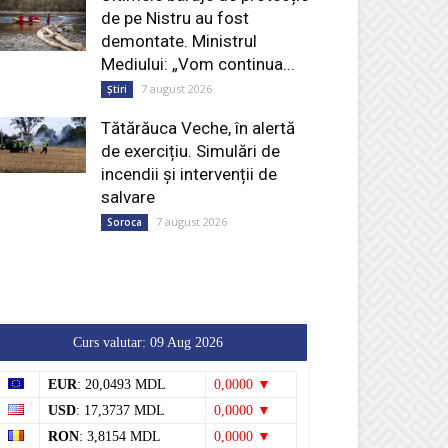
de pe Nistru au fost
demontate. Ministrul
Mediului: „Vom continua...
7 august 2026
Știri
Tătărăuca Veche, în alertă
de exercițiu. Simulări de
incendii și intervenții de
salvare
7 august 2026
Soroca
Curs valutar: 09 Aug 2026
EUR
: 20,0493 MDL
0,0000 ▼
USD
: 17,3737 MDL
0,0000 ▼
RON
: 3,8154 MDL
0,0000 ▼