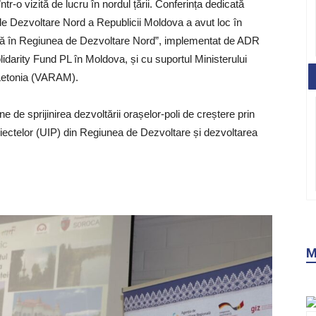
într-o vizită de lucru în nordul țării. Conferința dedicată
a de Dezvoltare Nord a Republicii Moldova a avut loc în
ilă în Regiunea de Dezvoltare Nord”, implementat de ADR
olidarity Fund PL în Moldova, și cu suportul Ministerului
n Letonia (VARAM).
ine de sprijinirea dezvoltării orașelor-poli de creștere prin
roiectelor (UIP) din Regiunea de Dezvoltare și dezvoltarea
M