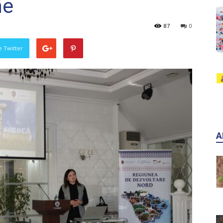
ne
87
0
pe Twitter
A