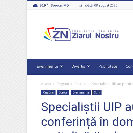
C
20.9
sâmbătă, 08 august 2026
Soroca, MD
Ziarul
Nostru
Evenimente
Divertis
Publicitate
Con
Acasă
Regiuni
Soroca
Specialiștii UIP au partici
Regiuni
Soroca
Evenimente
Știri
Specialiștii UIP a
conferință în dom