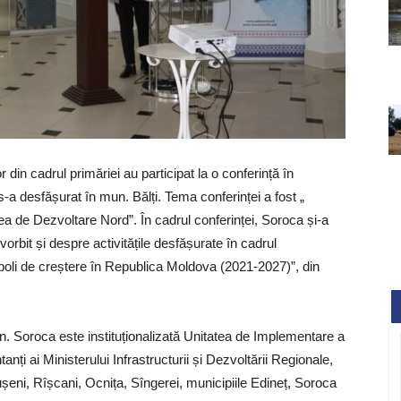
 din cadrul primăriei au participat la o conferință în
 s-a desfășurat în mun. Bălți. Tema conferinței a fost „
ea de Dezvoltare Nord”. În cadrul conferinței, Soroca și-a
vorbit și despre activitățile desfășurate în cadrul
poli de creștere în Republica Moldova (2021-2027)”, din
n. Soroca este instituționalizată Unitatea de Implementare a
nți ai Ministerului Infrastructurii și Dezvoltării Regionale,
ușeni, Rîșcani, Ocnița, Sîngerei, municipiile Edineț, Soroca