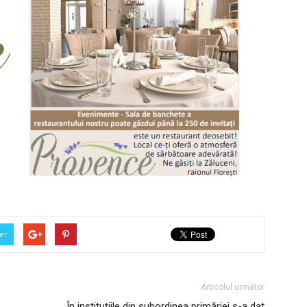
er
Articolul următor
În instituțiile din subordinea primăriei s-a dat