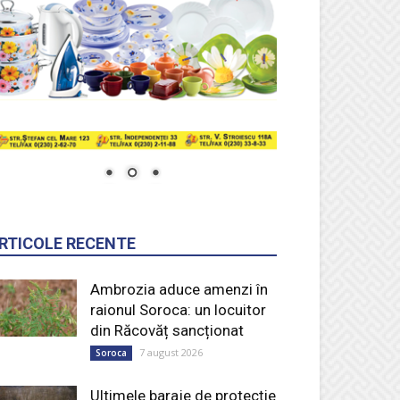
RTICOLE RECENTE
Ambrozia aduce amenzi în
raionul Soroca: un locuitor
din Răcovăț sancționat
7 august 2026
Soroca
Ultimele baraje de protecție