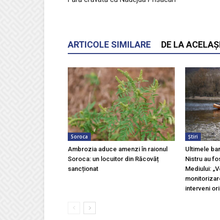
ARTICOLE SIMILARE
DE LA ACELAȘ
Soroca
Știri
Ambrozia aduce amenzi în raionul
Ultimele ba
Soroca: un locuitor din Răcovăț
Nistru au fo
sancționat
Mediului: „
monitorizar
interveni ori