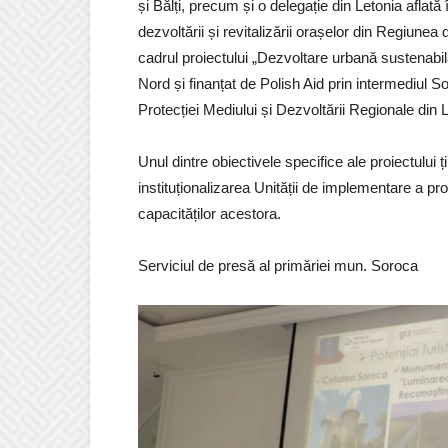
și Bălți, precum și o delegație din Letonia aflată 
dezvoltării și revitalizării orașelor din Regiune
cadrul proiectului „Dezvoltare urbană sustenab
Nord și finanțat de Polish Aid prin intermediul S
Protecției Mediului și Dezvoltării Regionale di
Unul dintre obiectivele specifice ale proiectului ț
instituționalizarea Unității de implementare a p
capacităților acestora.
Serviciul de presă al primăriei mun. Soroca