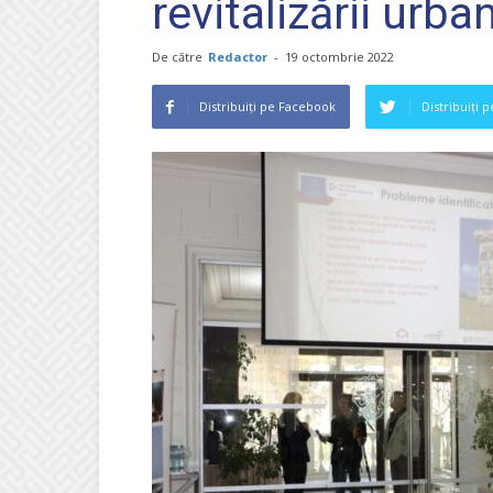
revitalizării urba
De către
Redactor
-
19 octombrie 2022
Distribuiți pe Facebook
Distribuiți 