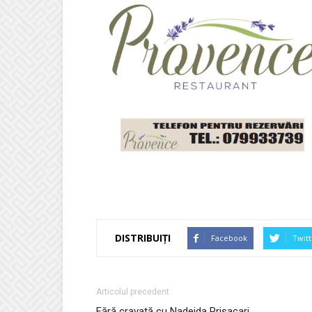
DISTRIBUIȚI
Facebook
Twitt
Articolul precedent
Fără cravată cu Nadejda Prisacari