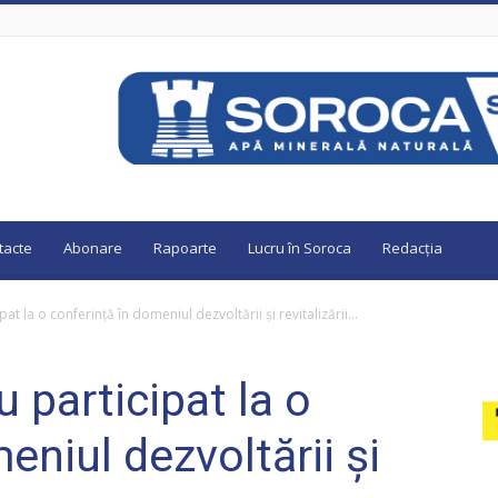
tacte
Abonare
Rapoarte
Lucru în Soroca
Redacția
pat la o conferință în domeniul dezvoltării și revitalizării...
u participat la o
eniul dezvoltării și