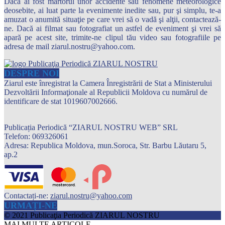
Dacă ai fost martorul unor accidente sau fenomene meteorologice
deosebite, ai luat parte la evenimente inedite sau, pur şi simplu, te-a
amuzat o anumită situaţie pe care vrei să o vadă şi alţii, contactează-
ne. Dacă ai filmat sau fotografiat un astfel de eveniment şi vrei să
apară pe acest site, trimite-ne clipul tău video sau fotografiile pe
adresa de mail ziarul.nostru@yahoo.com.
DESPRE NOI
Ziarul este înregistrat la Camera Înregistrării de Stat a Ministerului
Dezvoltării Informaţionale al Republicii Moldova cu numărul de
identificare de stat 1019607002666.
Publicația Periodică “ZIARUL NOSTRU WEB” SRL
Telefon: 069326061
Adresa: Republica Moldova, mun.Soroca, Str. Barbu Lăutaru 5,
ap.2
Contactați-ne:
ziarul.nostru@yahoo.com
URMAȚI-NE
© 2021 Publicaţia Periodică ZIARUL NOSTRU
MAI MULTE ARTICOLE