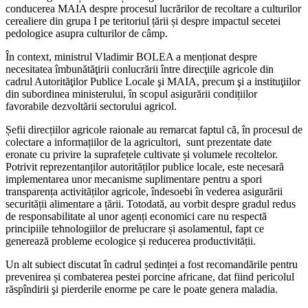
conducerea MAIA despre procesul lucrărilor de recoltare a culturilor
cerealiere din grupa I pe teritoriul țării și despre impactul secetei
pedologice asupra culturilor de câmp.
În context, ministrul Vladimir BOLEA a menționat despre
necesitatea îmbunătăţirii conlucrării între direcţiile agricole din
cadrul Autorităţilor Publice Locale şi MAIA, precum şi a instituţiilor
din subordinea ministerului, în scopul asigurării condițiilor
favorabile dezvoltării sectorului agricol.
Șefii direcțiilor agricole raionale au remarcat faptul că, în procesul de
colectare a informațiilor de la agricultori, sunt prezentate date
eronate cu privire la suprafețele cultivate și volumele recoltelor.
Potrivit reprezentanților autorităților publice locale, este necesară
implementarea unor mecanisme suplimentare pentru a spori
transparența activităților agricole, îndesoebi în vederea asigurării
securității alimentare a țării. Totodată, au vorbit despre gradul redus
de responsabilitate al unor agenți economici care nu respectă
principiile tehnologiilor de prelucrare și asolamentul, fapt ce
generează probleme ecologice și reducerea productivității.
Un alt subiect discutat în cadrul ședinței a fost recomandările pentru
prevenirea și combaterea pestei porcine africane, dat fiind pericolul
răspîndirii şi pierderile enorme pe care le poate genera maladia.