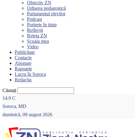
Obiectiv ZN
Odiseea pedagogică
Parlamentul elevilor
Podcast
Portrete în timp
Reflecții
Reteta ZN
Școala mea
Video
Publicitate
Contacte
Abonare
Rapoarte
Lucru în Soroca
Redacția
Căutați
14.9
C
Soroca, MD
duminică, 09 august 2026