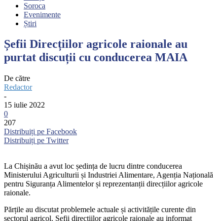
Soroca
Evenimente
Știri
Șefii Direcțiilor agricole raionale au
purtat discuții cu conducerea MAIA
De către
Redactor
-
15 iulie 2022
0
207
Distribuiți pe Facebook
Distribuiți pe Twitter
La Chișinău a avut loc ședința de lucru dintre conducerea
Ministerului Agriculturii și Industriei Alimentare, Agenția Națională
pentru Siguranța Alimentelor și reprezentanții direcțiilor agricole
raionale.
Părțile au discutat problemele actuale și activitățile curente din
sectorul agricol. Șefii direcțiilor agricole raionale au informat