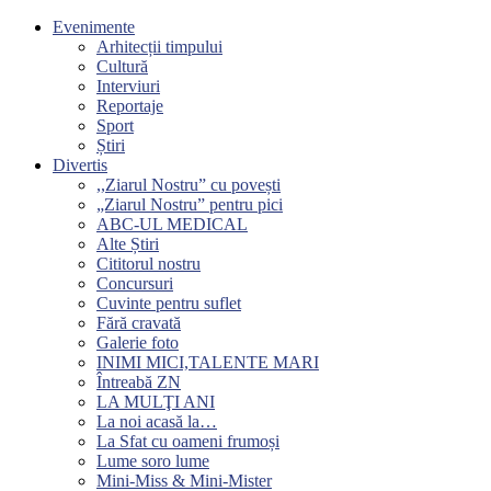
Evenimente
Arhitecții timpului
Cultură
Interviuri
Reportaje
Sport
Știri
Divertis
,,Ziarul Nostru” cu povești
„Ziarul Nostru” pentru pici
ABC-UL MEDICAL
Alte Știri
Cititorul nostru
Concursuri
Cuvinte pentru suflet
Fără cravată
Galerie foto
INIMI MICI,TALENTE MARI
Întreabă ZN
LA MULŢI ANI
La noi acasă la…
La Sfat cu oameni frumoși
Lume soro lume
Mini-Miss & Mini-Mister