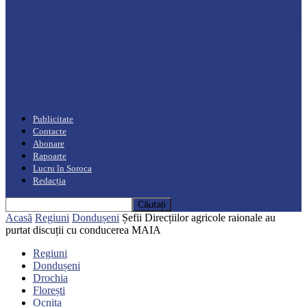
Moro mahalajiu Podcast cu Robert Cerari
Podcast
“Moro mahalajiu” Podcast cu Marin Alla
Publicitate
Contacte
Abonare
Rapoarte
Lucru în Soroca
Redacția
Acasă
Regiuni
Dondușeni
Șefii Direcțiilor agricole raionale au
purtat discuții cu conducerea MAIA
Regiuni
Dondușeni
Drochia
Florești
Ocnița