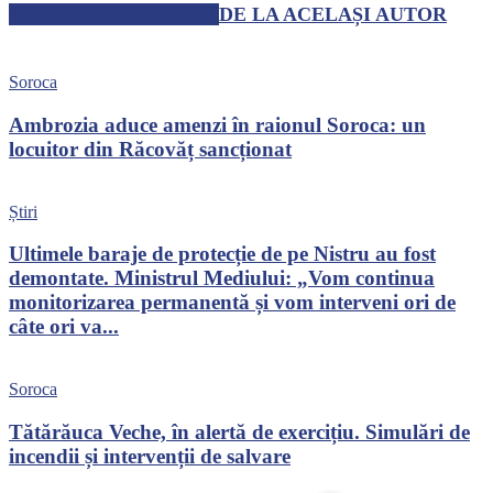
ARTICOLE SIMILARE
DE LA ACELAȘI AUTOR
Soroca
Ambrozia aduce amenzi în raionul Soroca: un
locuitor din Răcovăț sancționat
Știri
Ultimele baraje de protecție de pe Nistru au fost
demontate. Ministrul Mediului: „Vom continua
monitorizarea permanentă și vom interveni ori de
câte ori va...
Soroca
Tătărăuca Veche, în alertă de exercițiu. Simulări de
incendii și intervenții de salvare