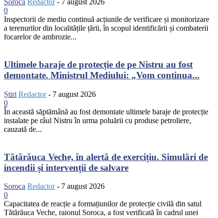
Soroca
Redactor
-
7 august 2026
0
Inspectorii de mediu continuă acțiunile de verificare și monitorizare
a terenurilor din localitățile țării, în scopul identificării și combaterii
focarelor de ambrozie...
Ultimele baraje de protecție de pe Nistru au fost
demontate. Ministrul Mediului: „Vom continua...
Știri
Redactor
-
7 august 2026
0
În această săptămână au fost demontate ultimele baraje de protecție
instalate pe râul Nistru în urma poluării cu produse petroliere,
cauzată de...
Tătărăuca Veche, în alertă de exercițiu. Simulări de
incendii și intervenții de salvare
Soroca
Redactor
-
7 august 2026
0
Capacitatea de reacție a formațiunilor de protecție civilă din satul
Tătărăuca Veche, raionul Soroca, a fost verificată în cadrul unei