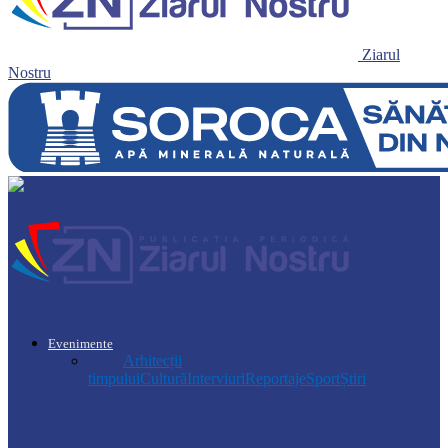
Ziarul
Nostru
Evenimente
Toate
Arhitecții
timpului
Cultură
Interviuri
Reportaje
Sport
Știri
Soroca