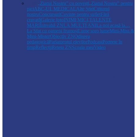
Toate
,,Ziarul Nostru” cu povești
„Ziarul Nostru” pentru
pici
ABC-UL MEDICAL
Alte Știri
Cititorul
nostru
Concursuri
Cuvinte pentru suflet
Fără
cravată
Galerie foto
INIMI MICI,TALENTE
MARI
Întreabă ZN
LA MULŢI ANI
La noi acasă la…
La Sfat cu oameni frumoși
Lume soro lume
Mini-Miss &
Mini-Mister
Obiectiv ZN
Odiseea
pedagogică
Parlamentul elevilor
Podcast
Portrete în
timp
Reflecții
Reteta ZN
Școala mea
Video
Drochia
„INIMI MICI, TALENTE MARI”(II
parte)– Copiii talentați din Drochia aduc
emoție…
Drochia
„INIMI MICI, TALENTE MARI”(I parte)
– Un dar muzical pentru mame…
Podcast