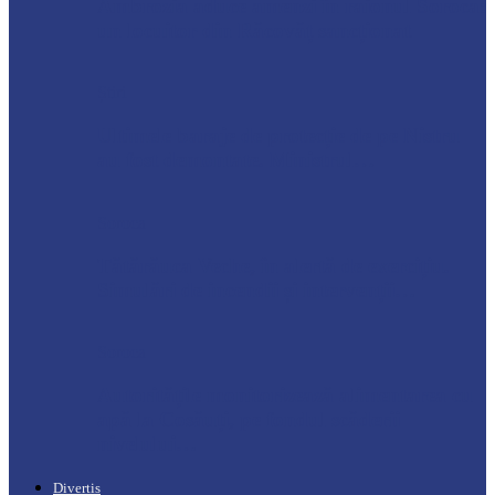
Ambrozia aduce amenzi în raionul Soroca:
un locuitor din Răcovăț sancționat
Știri
Ultimele baraje de protecție de pe Nistru
au fost demontate. Ministrul…
Soroca
Tătărăuca Veche, în alertă de exercițiu.
Simulări de incendii și intervenții…
Soroca
Autoritățile monitorizează alimentarea cu
apă la Cosăuți, pe fondul scăderii
nivelului…
Divertis