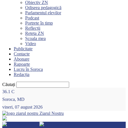
Obiectiv ZN
Odiseea pedagogică
Parlamentul elevilor
Podcast
Portrete în timp
Reflecții
Reteta ZN
Școala mea
Video
Publicitate
Contacte
Abonare
Rapoarte
Lucru în Soroca
Redacția
Căutați
36.1
C
Soroca, MD
vineri, 07 august 2026
Ziarul Nostru