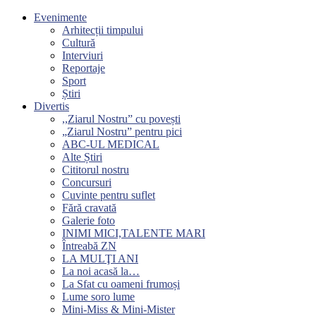
Evenimente
Arhitecții timpului
Cultură
Interviuri
Reportaje
Sport
Știri
Divertis
,,Ziarul Nostru” cu povești
„Ziarul Nostru” pentru pici
ABC-UL MEDICAL
Alte Știri
Cititorul nostru
Concursuri
Cuvinte pentru suflet
Fără cravată
Galerie foto
INIMI MICI,TALENTE MARI
Întreabă ZN
LA MULŢI ANI
La noi acasă la…
La Sfat cu oameni frumoși
Lume soro lume
Mini-Miss & Mini-Mister