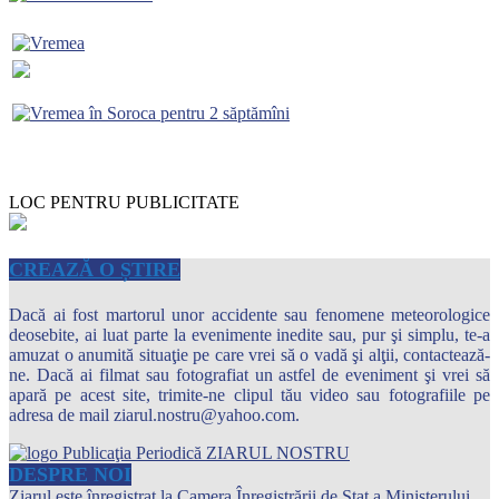
LOC PENTRU PUBLICITATE
CREAZĂ O ȘTIRE
Dacă ai fost martorul unor accidente sau fenomene meteorologice
deosebite, ai luat parte la evenimente inedite sau, pur şi simplu, te-a
amuzat o anumită situaţie pe care vrei să o vadă şi alţii, contactează-
ne. Dacă ai filmat sau fotografiat un astfel de eveniment şi vrei să
apară pe acest site, trimite-ne clipul tău video sau fotografiile pe
adresa de mail ziarul.nostru@yahoo.com.
DESPRE NOI
Ziarul este înregistrat la Camera Înregistrării de Stat a Ministerului