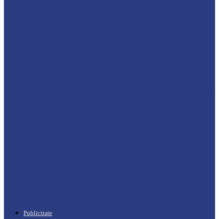
Drochia
„INIMI MICI, TALENTE MARI”(II
parte)– Copiii talentați din Drochia aduc
emoție…
Drochia
„INIMI MICI, TALENTE MARI”(I parte)
– Un dar muzical pentru mame…
Podcast
Moro mahalajiu Podcast cu Robert Cerari
Podcast
“Moro mahalajiu” Podcast cu Marin Alla
Publicitate