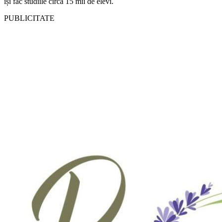
își fac studiile circa 15 mii de elevi.
PUBLICITATE