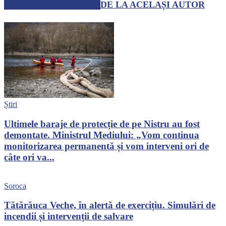
ARTICOLE SIMILARE
DE LA ACELAȘI AUTOR
Știri
Ultimele baraje de protecție de pe Nistru au fost
demontate. Ministrul Mediului: „Vom continua
monitorizarea permanentă și vom interveni ori de
câte ori va...
Soroca
Tătărăuca Veche, în alertă de exercițiu. Simulări de
incendii și intervenții de salvare