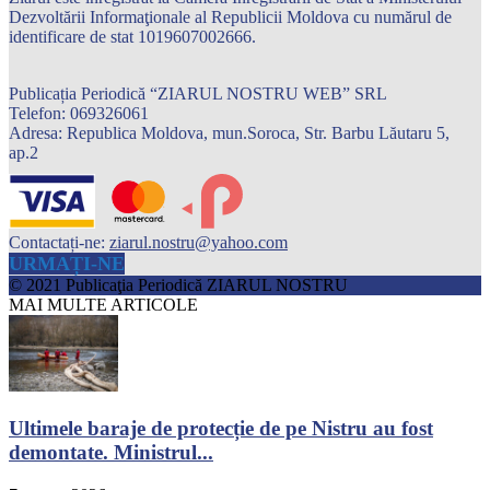
Dezvoltării Informaţionale al Republicii Moldova cu numărul de
identificare de stat 1019607002666.
Publicația Periodică “ZIARUL NOSTRU WEB” SRL
Telefon: 069326061
Adresa: Republica Moldova, mun.Soroca, Str. Barbu Lăutaru 5,
ap.2
Contactați-ne:
ziarul.nostru@yahoo.com
URMAȚI-NE
© 2021 Publicaţia Periodică ZIARUL NOSTRU
MAI MULTE ARTICOLE
Ultimele baraje de protecție de pe Nistru au fost
demontate. Ministrul...