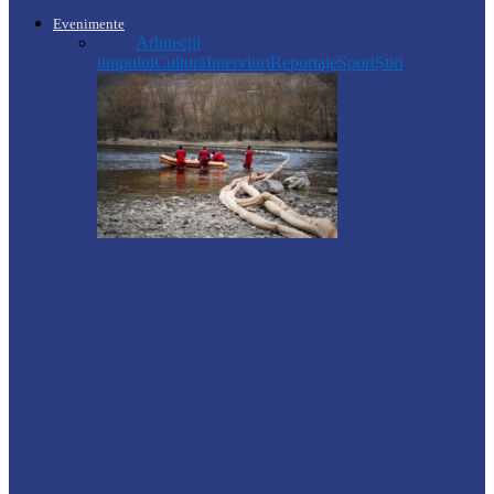
Evenimente
Toate
Arhitecții
timpului
Cultură
Interviuri
Reportaje
Sport
Știri
Știri
Ultimele baraje de protecție de pe Nistru
au fost demontate. Ministrul…
Soroca
Tătărăuca Veche, în alertă de exercițiu.
Simulări de incendii și intervenții…