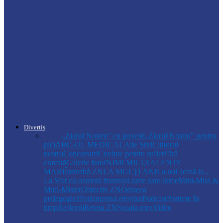
Soroca
Autoritățile monitorizează alimentarea cu
apă la Cosăuți, pe fondul scăderii
nivelului…
Ocnița
Tutun ascuns pe corp, depistat la punctul
de trecere a frontierei…
Divertis
Toate
,,Ziarul Nostru” cu povești
„Ziarul Nostru” pentru
pici
ABC-UL MEDICAL
Alte Știri
Cititorul
nostru
Concursuri
Cuvinte pentru suflet
Fără
cravată
Galerie foto
INIMI MICI,TALENTE
MARI
Întreabă ZN
LA MULŢI ANI
La noi acasă la…
La Sfat cu oameni frumoși
Lume soro lume
Mini-Miss &
Mini-Mister
Obiectiv ZN
Odiseea
pedagogică
Parlamentul elevilor
Podcast
Portrete în
timp
Reflecții
Reteta ZN
Școala mea
Video