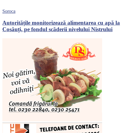
Soroca
Autoritățile monitorizează alimentarea cu apă la
Cosăuți, pe fondul scăderii nivelului Nistrului