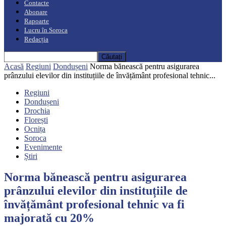
Contacte
Abonare
Rapoarte
Lucru în Soroca
Redacția
Acasă
Regiuni
Dondușeni
Norma bănească pentru asigurarea
prânzului elevilor din instituțiile de învățământ profesional tehnic...
Regiuni
Dondușeni
Drochia
Florești
Ocnița
Soroca
Evenimente
Știri
Norma bănească pentru asigurarea
prânzului elevilor din instituțiile de
învățământ profesional tehnic va fi
majorată cu 20%