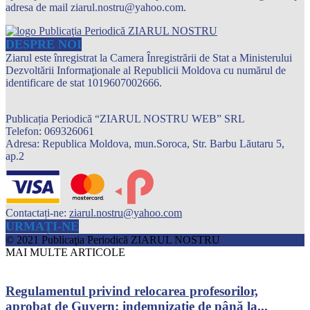
adresa de mail ziarul.nostru@yahoo.com.
DESPRE NOI
Ziarul este înregistrat la Camera Înregistrării de Stat a Ministerului
Dezvoltării Informaţionale al Republicii Moldova cu numărul de
identificare de stat 1019607002666.
Publicația Periodică “ZIARUL NOSTRU WEB” SRL
Telefon: 069326061
Adresa: Republica Moldova, mun.Soroca, Str. Barbu Lăutaru 5,
ap.2
Contactați-ne:
ziarul.nostru@yahoo.com
URMAȚI-NE
© 2021 Publicaţia Periodică ZIARUL NOSTRU
MAI MULTE ARTICOLE
Regulamentul privind relocarea profesorilor,
aprobat de Guvern: indemnizație de până la...