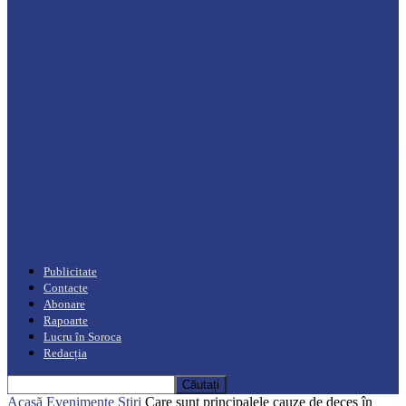
Drochia
„INIMI MICI, TALENTE MARI”(I parte)
– Un dar muzical pentru mame…
Podcast
Moro mahalajiu Podcast cu Robert Cerari
Podcast
“Moro mahalajiu” Podcast cu Marin Alla
Publicitate
Contacte
Abonare
Rapoarte
Lucru în Soroca
Redacția
Acasă
Evenimente
Știri
Care sunt principalele cauze de deces în