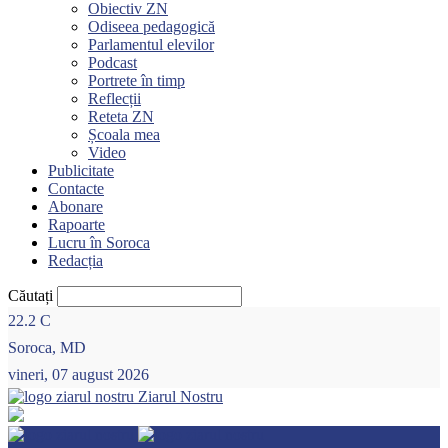
Obiectiv ZN
Odiseea pedagogică
Parlamentul elevilor
Podcast
Portrete în timp
Reflecții
Reteta ZN
Școala mea
Video
Publicitate
Contacte
Abonare
Rapoarte
Lucru în Soroca
Redacția
Căutați
22.2
C
Soroca, MD
vineri, 07 august 2026
Ziarul Nostru