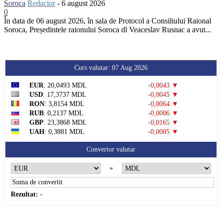
Soroca
Redactor
-
6 august 2026
0
În data de 06 august 2026, în sala de Protocol a Consiliului Raional
Soroca, Președintele raionului Soroca dl Veaceslav Rusnac a avut...
Curs valutar: 07 Aug 2026
EUR
: 20,0493 MDL
-0,0043 ▼
USD
: 17,3737 MDL
-0,0045 ▼
RON
: 3,8154 MDL
-0,0064 ▼
RUB
: 0,2137 MDL
-0,0006 ▼
GBP
: 23,3868 MDL
-0,0165 ▼
UAH
: 0,3881 MDL
-0,0005 ▼
Convertor valutar
»
Rezultat:
-