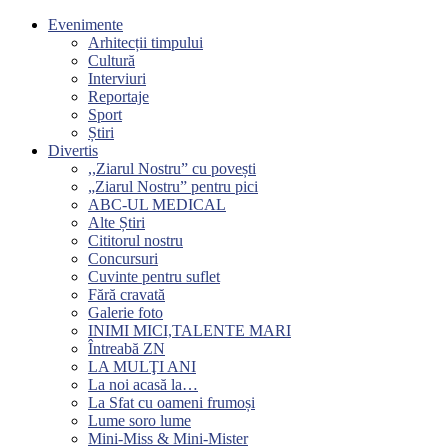
Evenimente
Arhitecții timpului
Cultură
Interviuri
Reportaje
Sport
Știri
Divertis
,,Ziarul Nostru” cu povești
„Ziarul Nostru” pentru pici
ABC-UL MEDICAL
Alte Știri
Cititorul nostru
Concursuri
Cuvinte pentru suflet
Fără cravată
Galerie foto
INIMI MICI,TALENTE MARI
Întreabă ZN
LA MULŢI ANI
La noi acasă la…
La Sfat cu oameni frumoși
Lume soro lume
Mini-Miss & Mini-Mister