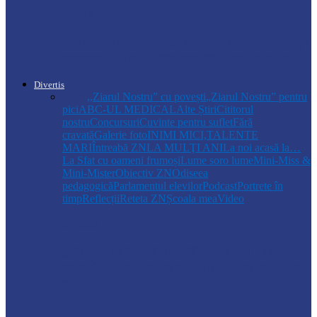
Soroca
Percheziții antidrog la Soroca: doi bărbați,
cercetați după descoperirea unor plante…
Divertis
Toate
,,Ziarul Nostru” cu povești
„Ziarul Nostru” pentru
pici
ABC-UL MEDICAL
Alte Știri
Cititorul
nostru
Concursuri
Cuvinte pentru suflet
Fără
cravată
Galerie foto
INIMI MICI,TALENTE
MARI
Întreabă ZN
LA MULŢI ANI
La noi acasă la…
La Sfat cu oameni frumoși
Lume soro lume
Mini-Miss &
Mini-Mister
Obiectiv ZN
Odiseea
pedagogică
Parlamentul elevilor
Podcast
Portrete în
timp
Reflecții
Reteta ZN
Școala mea
Video
Drochia
„INIMI MICI, TALENTE MARI”(II
parte)– Copiii talentați din Drochia aduc
emoție…