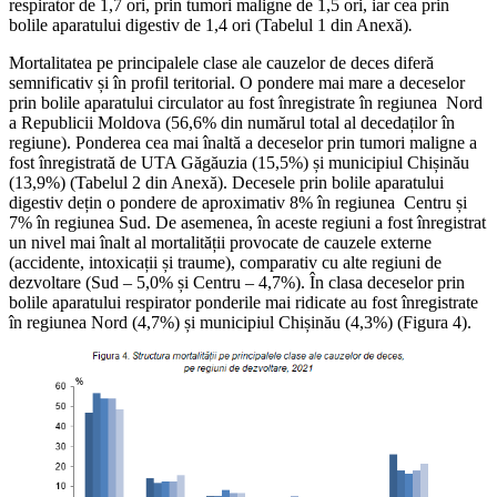
respirator de 1,7 ori, prin tumori maligne de 1,5 ori, iar cea prin
bolile aparatului digestiv de 1,4 ori (Tabelul 1 din Anexă)
.
Mortalitatea pe principalele clase ale cauzelor de deces diferă
semnificativ și în profil teritorial. O pondere mai mare a deceselor
prin bolile aparatului circulator au fost înregistrate în regiunea Nord
a Republicii Moldova (56,6% din numărul total al decedaților în
regiune). Ponderea cea mai înaltă a deceselor prin tumori maligne a
fost înregistrată de UTA Găgăuzia (15,5%) și municipiul Chișinău
(13,9%) (Tabelul 2 din Anexă). Decesele prin bolile aparatului
digestiv dețin o pondere de aproximativ 8% în regiunea Centru și
7% în regiunea Sud. De asemenea, în aceste regiuni a fost înregistrat
un nivel mai înalt al mortalității provocate de cauzele externe
(accidente, intoxicații și traume), comparativ cu alte regiuni de
dezvoltare (Sud – 5,0% și Centru – 4,7%). În clasa deceselor prin
bolile aparatului respirator ponderile mai ridicate au fost înregistrate
în regiunea Nord (4,7%) și municipiul Chișinău (4,3%) (Figura 4).