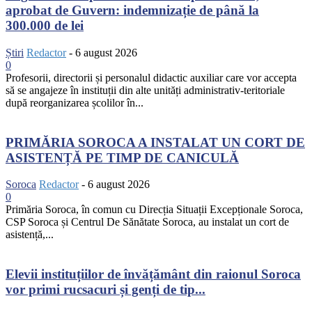
aprobat de Guvern: indemnizație de până la
300.000 de lei
Știri
Redactor
-
6 august 2026
0
Profesorii, directorii și personalul didactic auxiliar care vor accepta
să se angajeze în instituții din alte unități administrativ-teritoriale
după reorganizarea școlilor în...
PRIMĂRIA SOROCA A INSTALAT UN CORT DE
ASISTENȚĂ PE TIMP DE CANICULĂ
Soroca
Redactor
-
6 august 2026
0
Primăria Soroca, în comun cu Direcția Situații Excepționale Soroca,
CSP Soroca și Centrul De Sănătate Soroca, au instalat un cort de
asistență,...
Elevii instituțiilor de învățământ din raionul Soroca
vor primi rucsacuri și genți de tip...