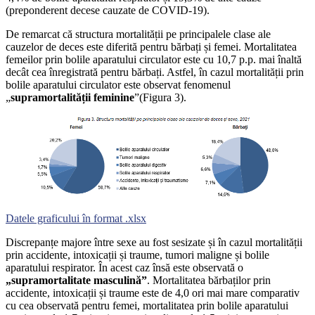
(preponderent decese cauzate de COVID-19).
De remarcat că structura mortalității pe principalele clase ale
cauzelor de deces este diferită pentru bărbați și femei. Mortalitatea
femeilor prin bolile aparatului circulator este cu 10,7 p.p. mai înaltă
decât cea înregistrată pentru bărbați. Astfel, în cazul mortalității prin
bolile aparatului circulator este observat fenomenul
„
supramortalității feminine
”(Figura 3).
Datele graficului în format .xlsx
Discrepanțe majore între sexe au fost sesizate și în cazul mortalității
prin accidente, intoxicații și traume, tumori maligne și bolile
aparatului respirator. În acest caz însă este observată o
„supramortalitate masculină”
. Mortalitatea bărbaților prin
accidente, intoxicații și traume este de 4,0 ori mai mare comparativ
cu cea observată pentru femei, mortalitatea prin bolile aparatului