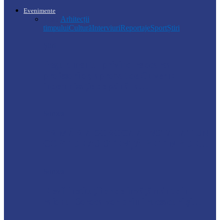
Evenimente
Toate
Arhitecții
timpului
Cultură
Interviuri
Reportaje
Sport
Știri
Știri
Regulamentul privind relocarea
profesorilor, aprobat de Guvern:
indemnizație de până la…
Soroca
PRIMĂRIA SOROCA A INSTALAT UN
CORT DE ASISTENȚĂ PE TIMP DE…
Soroca
Elevii instituțiilor de învățământ din
raionul Soroca vor primi rucsacuri și…