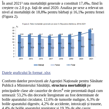
În anul 2021³ rata mortalității generale a constituit 17,4‰, fiind în
creștere cu 2.0 p.p. față de anul 2020. Analiza pe sexe a relevat un
nivel al mortalității de 18,8‰ pentru bărbați și 16,1‰ pentru femei
(Figura 2)
.
Datele graficului în format .xlsx
Conform datelor provizorii ale Agenției Naționale pentru Sănătate
Publică a Ministerului Sănătății,
structura mortalității
pe
4
principalele clase ale cauzelor de deces
este prezentată după cum
urmează: 53,2% din decesele înregistrate au fost determinate de
bolile aparatului circulator, 12,6% de tumorile maligne, 6,3% de
bolile aparatului digestiv, 4,2% de accidente, intoxicații și traume,
4,4% de bolile aparatului respirator și 19,3% de alte cauze