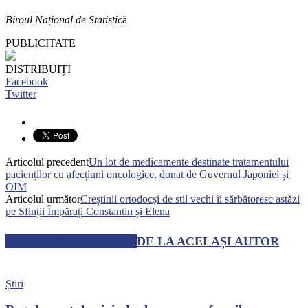
Biroul Național de Statistic
ă
PUBLICITATE
DISTRIBUIȚI
Facebook
Twitter
Articolul precedent
Un lot de medicamente destinate tratamentului
pacienților cu afecțiuni oncologice, donat de Guvernul Japoniei și
OIM
Articolul următor
Creștinii ortodocși de stil vechi îi sărbătoresc astăzi
pe Sfinții Împărați Constantin și Elena
ARTICOLE SIMILARE
DE LA ACELAȘI AUTOR
Știri