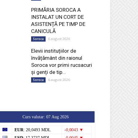
PRIMĂRIA SOROCA A
INSTALAT UN CORT DE
ASISTENȚĂ PE TIMP DE
CANICULĂ
6 august 2026
Soroca
Elevii instituțiilor de
învățământ din raionul
Soroca vor primi rucsacuri
și genți de tip...
6 august 2026
Soroca
Curs valutar: 07 Aug 2026
EUR
: 20,0493 MDL
-0,0043 ▼
USD
: 17,3737 MDL
-0,0045 ▼