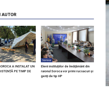
I AUTOR
Soroca
SOROCA A INSTALAT UN
Elevii instituțiilor de învățământ din
ISTENȚĂ PE TIMP DE
raionul Soroca vor primi rucsacuri și
genți de tip HP