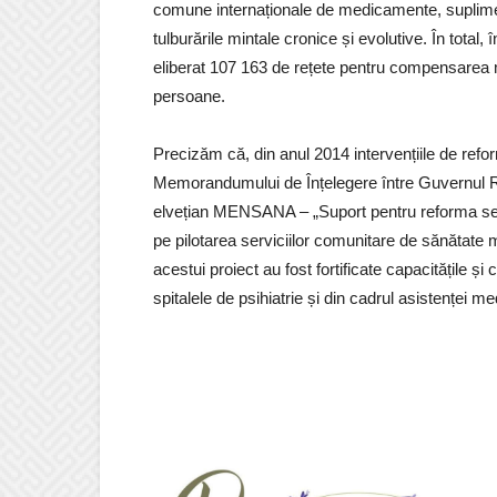
comune internaționale de medicamente, suplimen
tulburările mintale cronice și evolutive. În total, 
eliberat 107 163 de rețete pentru compensarea 
persoane.
Precizăm că, din anul 2014 intervențiile de refo
Memorandumului de Înțelegere între Guvernul Rep
elvețian MENSANA – „Suport pentru reforma serv
pe pilotarea serviciilor comunitare de sănătate mi
acestui proiect au fost fortificate capacitățile ș
spitalele de psihiatrie și din cadrul asistenței m