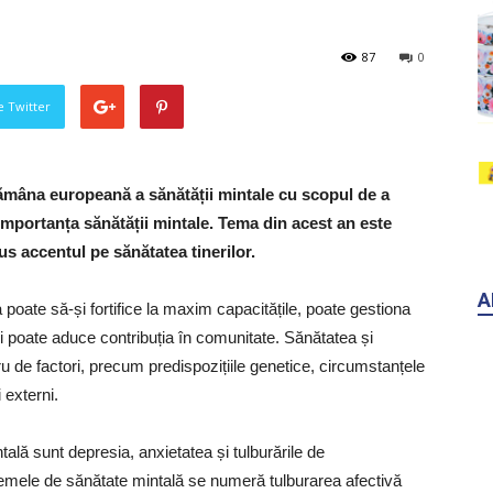
87
0
pe Twitter
ămâna europeană a sănătății mintale cu scopul de a
 importanța sănătății mintale. Tema din acest an este
s accentul pe sănătatea tinerilor.
A
poate să-și fortifice la maxim capacitățile, poate gestiona
 își poate aduce contribuția în comunitate. Sănătatea și
u de factori, precum predispozițiile genetice, circumstanțele
 externi.
ală sunt depresia, anxietatea și tulburările de
lemele de sănătate mintală se numeră tulburarea afectivă