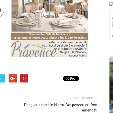
er
Articolul următor
Prinși cu undița în Nistru. Doi pescari au fost
amendați