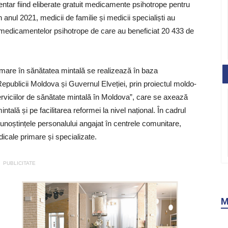
tar fiind eliberate gratuit medicamente psihotrope pentru
în anul 2021, medicii de familie și medicii specialiști au
medicamentelor psihotrope de care au beneficiat 20 433 de
rmare în sănătatea mintală se realizează în baza
ublicii Moldova și Guvernul Elveției, prin proiectul moldo-
iciilor de sănătate mintală în Moldova”, care se axează
ntală și pe facilitarea reformei la nivel național. În cadrul
i cunoștințele personalului angajat în centrele comunitare,
edicale primare și specializate.
PUBLICITATE
M