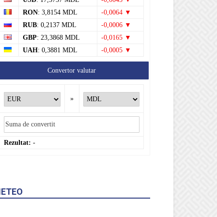
RON
: 3,8154 MDL
-0,0064 ▼
RUB
: 0,2137 MDL
-0,0006 ▼
GBP
: 23,3868 MDL
-0,0165 ▼
UAH
: 0,3881 MDL
-0,0005 ▼
Convertor valutar
»
Rezultat:
-
ETEO