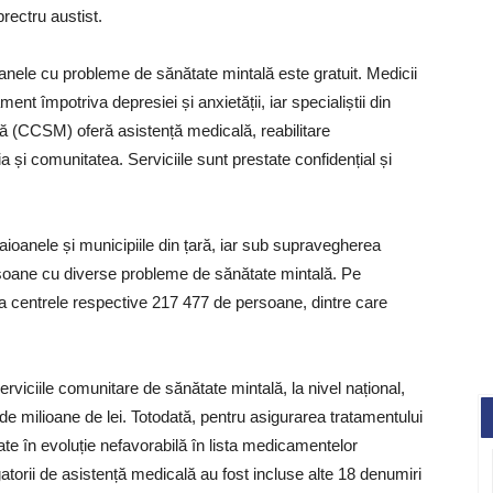
rectru austist.
nele cu probleme de sănătate mintală este gratuit. Medicii
ment împotriva depresiei și anxietății, iar specialiștii din
ă (CCSM) oferă asistență medicală, reabilitare
lia și comunitatea. Serviciile sunt prestate confidențial și
raioanele și municipiile din țară, iar sub supravegherea
rsoane cu diverse probleme de sănătate mintală. Pe
la centrele respective 217 477 de persoane, dintre care
 serviciile comunitare de sănătate mintală, la nivel național,
 de milioane de lei. Totodată, pentru asigurarea tratamentului
ate în evoluție nefavorabilă în lista medicamentelor
gatorii de asistență medicală au fost incluse alte 18 denumiri