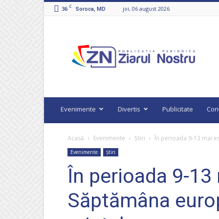
C
36
joi, 06 august 2026
Soroca, MD
Ziarul
Nostru
Evenimente
Divertis
Publicitate
Con
Acasă
Evenimente
Știri
În perioada 9-13 mai e
Evenimente
Știri
În perioada 9-13
Săptămâna europ