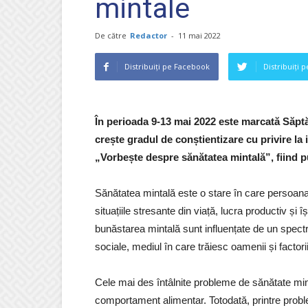
mintale
De către
Redactor
-
11 mai 2022
Distribuiți pe Facebook
Distribuiți 
În perioada 9-13 mai 2022 este marcată Săpt
crește gradul de conștientizare cu privire la
„Vorbește despre sănătatea mintală”, fiind pu
Sănătatea mintală este o stare în care persoana 
situațiile stresante din viață, lucra productiv și
bunăstarea mintală sunt influențate de un spectr
sociale, mediul în care trăiesc oamenii și factorii
Cele mai des întâlnite probleme de sănătate mint
comportament alimentar. Totodată, printre prob