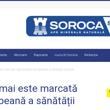
tacte
Abonare
Rapoarte
Lucru în Soroca
Redacția
ste marcată Săptămâna europeană a sănătății mintale
 mai este marcată
eană a sănătății