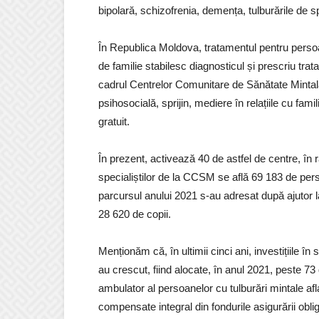
bipolară, schizofrenia, demența, tulburările de sp
În Republica Moldova, tratamentul pentru persoa
de familie stabilesc diagnosticul și prescriu trata
cadrul Centrelor Comunitare de Sănătate Mintal
psihosocială, sprijin, mediere în relațiile cu fami
gratuit.
În prezent, activează 40 de astfel de centre, în 
specialiștilor de la CCSM se află 69 183 de pe
parcursul anului 2021 s-au adresat după ajutor 
28 620 de copii.
Menționăm că, în ultimii cinci ani, investițiile în
au crescut, fiind alocate, în anul 2021, peste 73
ambulator al persoanelor cu tulburări mintale afl
compensate integral din fondurile asigurării obli