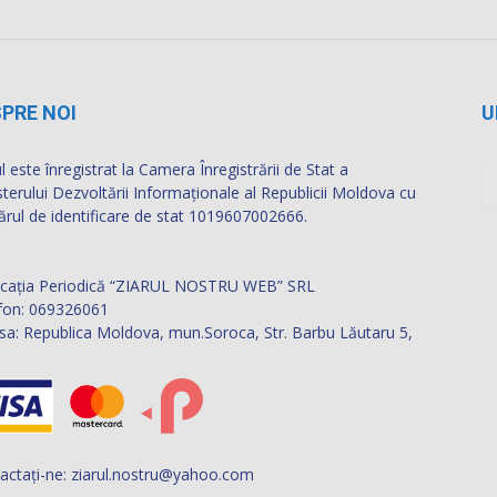
PRE NOI
U
l este înregistrat la Camera Înregistrării de Stat a
sterului Dezvoltării Informaţionale al Republicii Moldova cu
rul de identificare de stat 1019607002666.
icația Periodică “ZIARUL NOSTRU WEB” SRL
fon: 069326061
sa: Republica Moldova, mun.Soroca, Str. Barbu Lăutaru 5,
actați-ne:
ziarul.nostru@yahoo.com