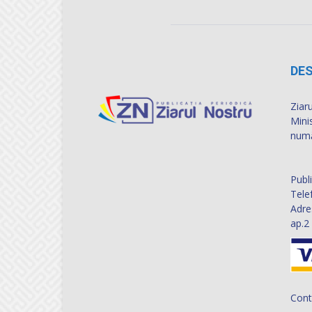
DES
Ziaru
Mini
numă
Publ
Tele
Adre
ap.2
Cont