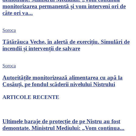
monitorizarea permanentă și vom interveni ori de
câte ori va...
Soroca
Tătărăuca Veche, în alertă de exercițiu. Simulări de
incendii și intervenții de salvare
Soroca
Autoritățile monitorizează alimentarea cu apă la
Cosăuți, pe fondul scăderii nivelului Nistrului
ARTICOLE RECENTE
Ultimele baraje de protecție de pe Nistru au fost
demontate. Ministrul Mediului: „Vom continua...