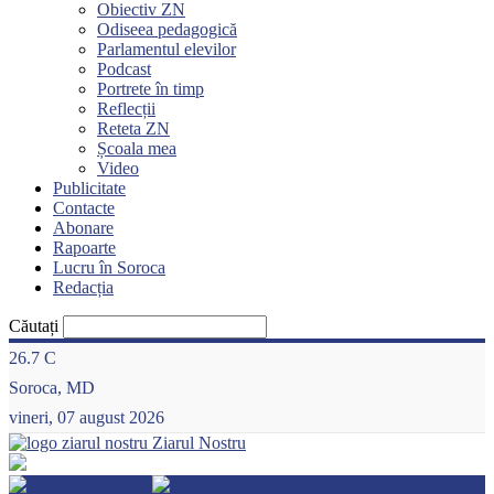
Obiectiv ZN
Odiseea pedagogică
Parlamentul elevilor
Podcast
Portrete în timp
Reflecții
Reteta ZN
Școala mea
Video
Publicitate
Contacte
Abonare
Rapoarte
Lucru în Soroca
Redacția
Căutați
26.7
C
Soroca, MD
vineri, 07 august 2026
Ziarul Nostru