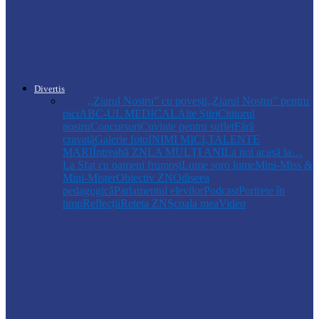
Ocnița
Tutun ascuns pe corp, depistat la punctul
de trecere a frontierei…
Divertis
Toate
,,Ziarul Nostru” cu povești
„Ziarul Nostru” pentru
pici
ABC-UL MEDICAL
Alte Știri
Cititorul
nostru
Concursuri
Cuvinte pentru suflet
Fără
cravată
Galerie foto
INIMI MICI,TALENTE
MARI
Întreabă ZN
LA MULŢI ANI
La noi acasă la…
La Sfat cu oameni frumoși
Lume soro lume
Mini-Miss &
Mini-Mister
Obiectiv ZN
Odiseea
pedagogică
Parlamentul elevilor
Podcast
Portrete în
timp
Reflecții
Reteta ZN
Școala mea
Video
Drochia
„INIMI MICI, TALENTE MARI”(II
parte)– Copiii talentați din Drochia aduc
emoție…