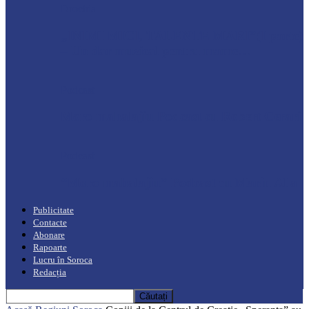
Drochia
„INIMI MICI, TALENTE MARI”(I parte)
– Un dar muzical pentru mame…
Podcast
Moro mahalajiu Podcast cu Robert Cerari
Podcast
“Moro mahalajiu” Podcast cu Marin Alla
Publicitate
Contacte
Abonare
Rapoarte
Lucru în Soroca
Redacția