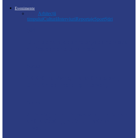
Evenimente
Toate
Arhitecții
timpului
Cultură
Interviuri
Reportaje
Sport
Știri
Știri
Ultimele baraje de protecție de pe Nistru
au fost demontate. Ministrul…
Soroca
Tătărăuca Veche, în alertă de exercițiu.
Simulări de incendii și intervenții…
Soroca
Autoritățile monitorizează alimentarea cu
apă la Cosăuți, pe fondul scăderii
nivelului…