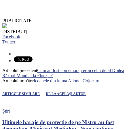
PUBLICITATE
DISTRIBUIȚI
Facebook
Twitter
Articolul precedent
Cum au fost comemorați eroii celui de-al Doilea
Război Mondial la Florești?
Articolul următor
Icoanele din inima Alionei Cojocaru
ARTICOLE SIMILARE
DE LA ACELAȘI AUTOR
Știri
Ultimele baraje de protecție de pe Nistru au fost
demontate. Ministrul Mediului: „Vom continua