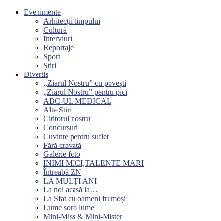
Evenimente
Arhitecții timpului
Cultură
Interviuri
Reportaje
Sport
Știri
Divertis
,,Ziarul Nostru” cu povești
„Ziarul Nostru” pentru pici
ABC-UL MEDICAL
Alte Știri
Cititorul nostru
Concursuri
Cuvinte pentru suflet
Fără cravată
Galerie foto
INIMI MICI,TALENTE MARI
Întreabă ZN
LA MULŢI ANI
La noi acasă la…
La Sfat cu oameni frumoși
Lume soro lume
Mini-Miss & Mini-Mister