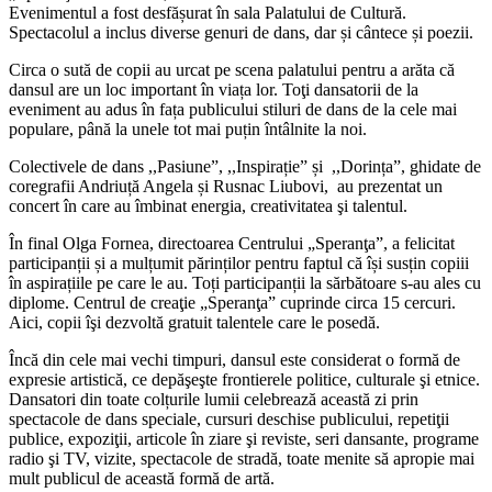
Evenimentul a fost desfășurat în sala Palatului de Cultură.
Spectacolul a inclus diverse genuri de dans, dar și cântece și poezii.
Circa o sută de copii au urcat pe scena palatului pentru a arăta că
dansul are un loc important în viața lor. Toţi dansatorii de la
eveniment au adus în fața publicului stiluri de dans de la cele mai
populare, până la unele tot mai puțin întâlnite la noi.
Colectivele de dans ,,Pasiune”, ,,Inspirație” și ,,Dorința”, ghidate de
coregrafii Andriuță Angela și Rusnac Liubovi, au prezentat un
concert în care au îmbinat energia, creativitatea şi talentul.
În final Olga Fornea, directoarea Centrului „Speranţa”, a felicitat
participanții și a mulțumit părinților pentru faptul că își susțin copiii
în aspirațiile pe care le au. Toți participanții la sărbătoare s-au ales cu
diplome. Centrul de creaţie „Speranţa” cuprinde circa 15 cercuri.
Aici, copii îşi dezvoltă gratuit talentele care le posedă.
Încă din cele mai vechi timpuri, dansul este considerat o formă de
expresie artistică, ce depăşeşte frontierele politice, culturale şi etnice.
Dansatori din toate colțurile lumii celebrează această zi prin
spectacole de dans speciale, cursuri deschise publicului, repetiţii
publice, expoziţii, articole în ziare şi reviste, seri dansante, programe
radio şi TV, vizite, spectacole de stradă, toate menite să apropie mai
mult publicul de această formă de artă.