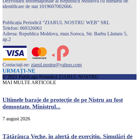
Dezvoltării Informaţionale al Republicii Moldova cu numărul de
identificare de stat 1019607002666.
Publicația Periodică “ZIARUL NOSTRU WEB” SRL
Telefon: 069326061
Adresa: Republica Moldova, mun.Soroca, Str. Barbu Lăutaru 5,
ap.2
Contactați-ne:
ziarul.nostru@yahoo.com
URMAȚI-NE
© 2021 Publicaţia Periodică ZIARUL NOSTRU
MAI MULTE ARTICOLE
Ultimele baraje de protecție de pe Nistru au fost
demontate. Ministrul...
7 august 2026
Tătărăuca Veche, în alertă de exercițiu. Simulări de