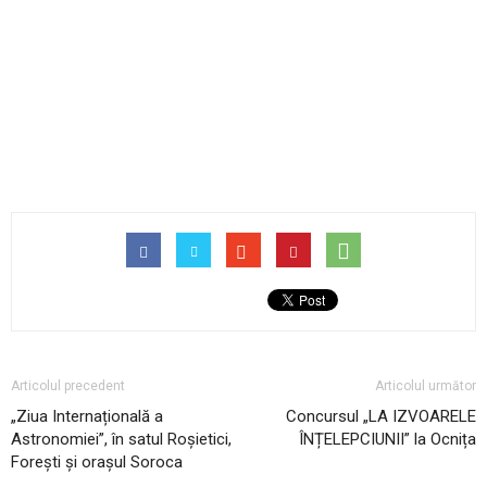
Articolul precedent
Articolul următor
„Ziua Internațională a
Concursul „LA IZVOARELE
Astronomiei”, în satul Roșietici,
ÎNȚELEPCIUNII” la Ocnița
Forești și orașul Soroca