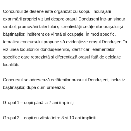
Concursul de desene este organizat cu scopul încurajării
exprimării propriei viziuni despre orașul Dondușeni într-un singur
simbol, promovării talentului și creativității cetățenilor orașului și
băștinașilor, indiferent de vîrstă și ocupație. În mod specific,
tematica concursului propune să evidențieze orașul Dondușeni în
viziunea locuitorilor dondușenenilor, identificării elementelor
specifice care reprezintă și diferențiază orașul față de celelalte
localități.
Concursul se adresează cetățenilor orașului Dondușeni, inclusiv
băștinașilor, după cum urmează:
Grupul 1 – copii până la 7 ani împliniţi
Grupul 2 – copii cu vîrsta între 8 și 10 ani împliniți