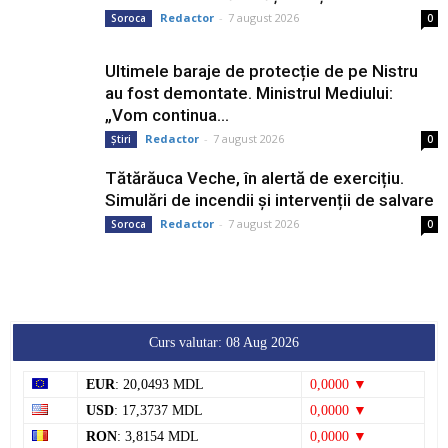
Redactor
-
7 august 2026
Soroca
0
Ultimele baraje de protecție de pe Nistru
au fost demontate. Ministrul Mediului:
„Vom continua...
Redactor
-
7 august 2026
Știri
0
Tătărăuca Veche, în alertă de exercițiu.
Simulări de incendii și intervenții de salvare
Redactor
-
7 august 2026
Soroca
0
Curs valutar: 08 Aug 2026
EUR
: 20,0493 MDL
0,0000 ▼
USD
: 17,3737 MDL
0,0000 ▼
RON
: 3,8154 MDL
0,0000 ▼