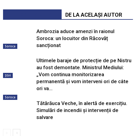
ARTICOLE SIMILARE
DE LA ACELAȘI AUTOR
Ambrozia aduce amenzi în raionul
Soroca: un locuitor din Răcovăț
sancționat
Soroca
Ultimele baraje de protecție de pe Nistru
au fost demontate. Ministrul Mediului:
„Vom continua monitorizarea
Știri
permanentă și vom interveni ori de câte
ori va...
Soroca
Tătărăuca Veche, în alertă de exercițiu.
Simulări de incendii și intervenții de
salvare