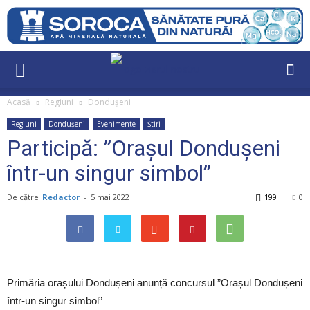
Acasă
Regiuni
Dondușeni
Regiuni
Dondușeni
Evenimente
Știri
Participă: ”Orașul Dondușeni
într-un singur simbol”
De către
Redactor
-
5 mai 2022
199
0
Primăria orașului Dondușeni anunță concursul ”Orașul Dondușeni
într-un singur simbol”