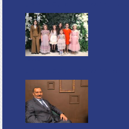
„INIMI MICI, TALENTE MARI”(II parte)– C
Drochia
„INIMI MICI, TALENTE MARI”(I parte) –
Podcast