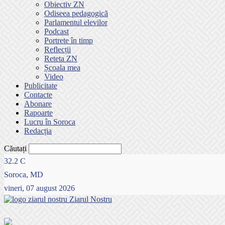
Obiectiv ZN
Odiseea pedagogică
Parlamentul elevilor
Podcast
Portrete în timp
Reflecții
Reteta ZN
Școala mea
Video
Publicitate
Contacte
Abonare
Rapoarte
Lucru în Soroca
Redacția
Căutați
32.2
C
Soroca, MD
vineri, 07 august 2026
Ziarul Nostru