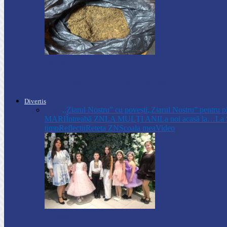
Ocnița
Tutun ascuns pe corp, depistat la punctul de
Divertis
Toate
,,Ziarul Nostru” cu povești
„Ziarul Nostru” pentru p
MARI
Întreabă ZN
LA MULŢI ANI
La noi acasă la…
La 
timp
Reflecții
Reteta ZN
Școala mea
Video
Drochia