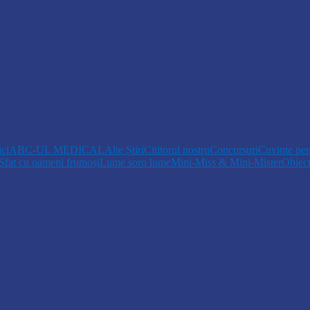
 trecere a frontierei…
ici
ABC-UL MEDICAL
Alte Știri
Cititorul nostru
Concursuri
Cuvinte pen
Sfat cu oameni frumoși
Lume soro lume
Mini-Miss & Mini-Mister
Obiec