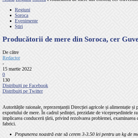
Regiuni
Soroca
Evenimente
Știri
Producătorii de mere din Soroca, cer Guv
De către
Redactor
-
15 martie 2022
0
130
Distribuiți pe Facebook
Distribuiți pe Twitter
Autoritățile raionale, reprezențanții Direcției agricole și alimentație ș
exportului de mere. În cadrul ședinței, prezidate de vicepreședintele rai
implicarea conducerii țării, privind rezolvarea problemei, examinarea d
fabrici.
Propunerea noastră este să cerem 3-3.50 lei pentru un kg de me