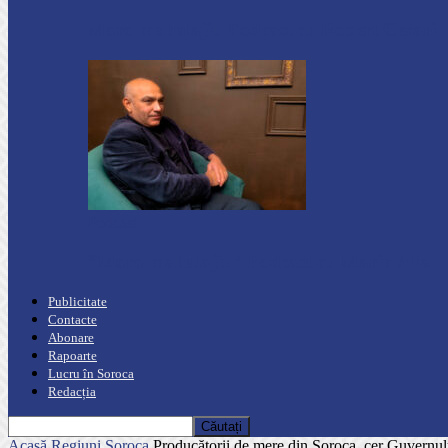
Moro mahalajiu Podcast cu Robert Cerari
Podcast
“Moro mahalajiu” Podcast cu Marin Alla
Publicitate
Contacte
Abonare
Rapoarte
Lucru în Soroca
Redacția
Acasă
Regiuni
Soroca
Producătorii de mere din Soroca, cer Guvernu