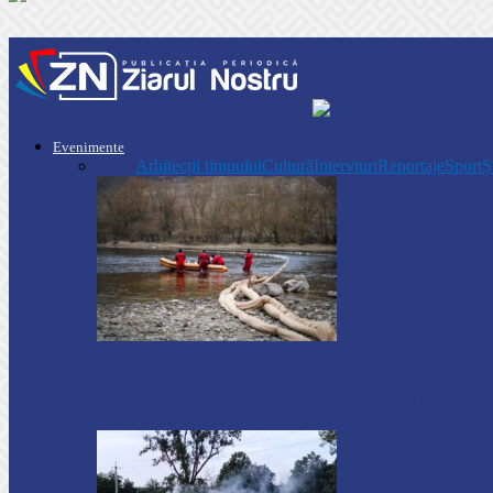
Evenimente
Toate
Arhitecții timpului
Cultură
Interviuri
Reportaje
Sport
Ș
Știri
Ultimele baraje de protecție de pe Nistru a