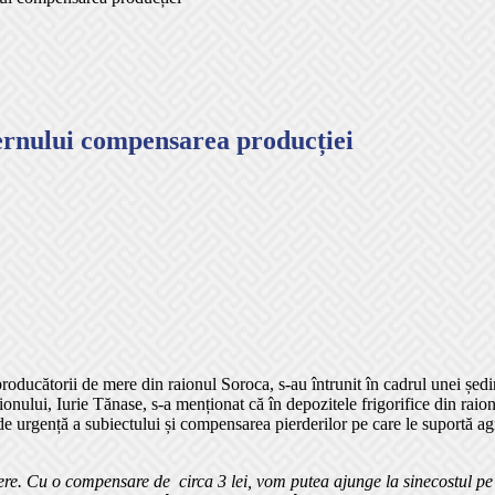
ernului compensarea producției
i producătorii de mere din raionul Soroca, s-au întrunit în cadrul unei ședi
onului, Iurie Tănase, s-a menționat că în depozitele frigorifice din raion
e urgență a subiectului și compensarea pierderilor pe care le suportă agr
re. Cu o compensare de circa 3 lei, vom putea ajunge la sinecostul pe 