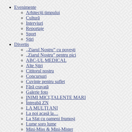
Evenimente
Arhitecții timpului
Cultură
Interviuri
Reportaje
Sport
Știri
Divertis
,,Ziarul Nostru” cu povești
„Ziarul Nostru” pentru pici
ABC-UL MEDICAL
Alte Știri
Cititorul nostru
Concursuri
Cuvinte pentru suflet
Fără cravată
Galerie foto
INIMI MICI,TALENTE MARI
Întreabă ZN
LA MULŢI ANI
La noi acasă la…
La Sfat cu oameni frumoși
Lume soro lume
Mini-Miss & Mini-Mister