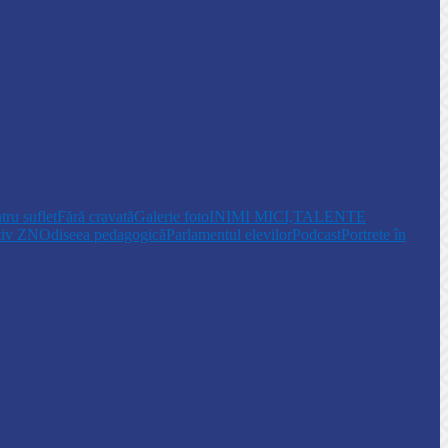
tru suflet
Fără cravată
Galerie foto
INIMI MICI,TALENTE
tiv ZN
Odiseea pedagogică
Parlamentul elevilor
Podcast
Portrete în