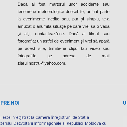
Dacă ai fost martorul unor accidente sau
fenomene meteorologice deosebite, ai luat parte
la evenimente inedite sau, pur şi simplu, te-a
amuzat o anumită situaţie pe care vrei să o vadă
şi alţii, contactează-ne. Dacă ai filmat sau
fotografiat un astfel de eveniment şi vrei să apară
pe acest site, trimite-ne clipul tău video sau
fotografiile pe adresa de mail
ziarul.nostru@yahoo.com.
PRE NOI
U
l este înregistrat la Camera Înregistrării de Stat a
sterului Dezvoltării Informaţionale al Republicii Moldova cu