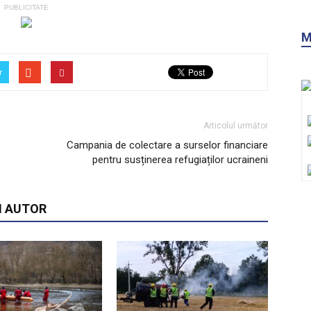
PUBLICITATE
M
r
Articolul următor
Campania de colectare a surselor financiare
pentru susținerea refugiaților ucraineni
I AUTOR