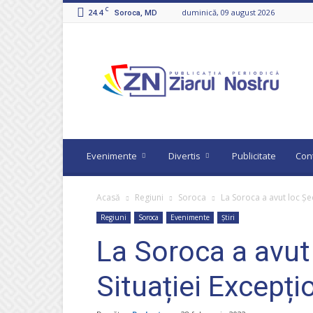
C
24.4
duminică, 09 august 2026
Soroca, MD
Ziarul
Nostru
Evenimente
Divertis
Publicitate
Con
Acasă
Regiuni
Soroca
La Soroca a avut loc Șe
Regiuni
Soroca
Evenimente
Știri
La Soroca a avut
Situației Excepți