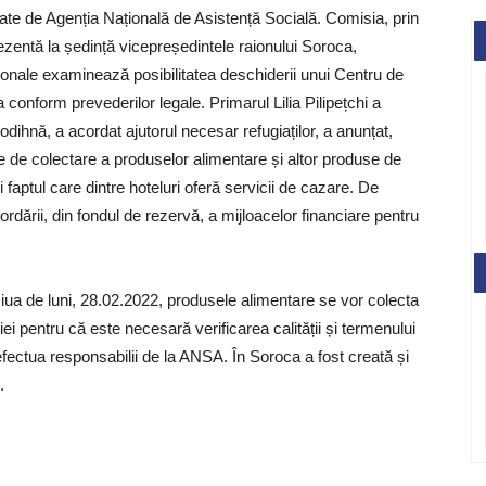
rate de Agenția Națională de Asistență Socială. Comisia, prin
ezentă la ședință vicepreședintele raionului Soroca,
ionale examinează posibilitatea deschiderii unui Centru de
 conform prevederilor legale. Primarul Lilia Pilipețchi a
dihnă, a acordat ajutorul necesar refugiaților, a anunțat,
e de colectare a produselor alimentare și altor produse de
 faptul care dintre hoteluri oferă servicii de cazare. De
dării, din fondul de rezervă, a mijloacelor financiare pentru
ua de luni, 28.02.2022, produsele alimentare se vor colecta
iei pentru că este necesară verificarea calității și termenului
 efectua responsabilii de la ANSA. În Soroca a fost creată și
.