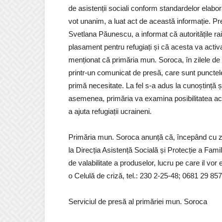
de asistenții sociali conform standardelor elabo
vot unanim, a luat act de această informație. Pr
Svetlana Păunescu, a informat că autoritățile ra
plasament pentru refugiați și că acesta va activa
menționat că primăria mun. Soroca, în zilele de o
printr-un comunicat de presă, care sunt punctel
primă necesitate. La fel s-a adus la cunoștință și
asemenea, primăria va examina posibilitatea acor
a ajuta refugiații ucraineni.
Primăria mun. Soroca anunță că, începând cu zi
la Direcția Asistență Socială și Protecție a Famil
de valabilitate a produselor, lucru pe care il vor
o Celulă de criză, tel.: 230 2-25-48; 0681 29 857
Serviciul de presă al primăriei mun. Soroca