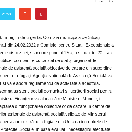
172
0
 Twitter
t, în regim de urgență, Comisia municipală de Situații
r.1 din 24.02.2022 a Comisiei pentru Situații Excepționale a
ile dispoziției, și anume punctul 19 a, b și punctul 20, care
 publice, companiile cu capital de stat și organizațiile
toriale de asistență socială obiective de cazare din subordine
pentru refugiați. Agenția Națională de Asistență Socială va
și va elabora regulamentul de activitate a acestora.
semna asistenți sociali comunitari și lucrătorii sociali pentru
sterul Finanțelor va aloca către Ministerul Muncii și
ptarea și funcționarea obiectivelor de cazare în centre de
ilor teritoriale de asistență socială validate de Ministerul
a persoanelor străine refugiate din Ucraina în centrele de
rotecției Sociale, în baza evaluării necesităților efectuate