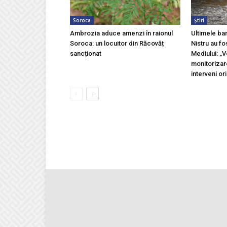
Soroca
Știri
Ambrozia aduce amenzi în raionul
Ultimele ba
Soroca: un locuitor din Răcovăț
Nistru au fo
sancționat
Mediului: „
monitorizar
interveni ori