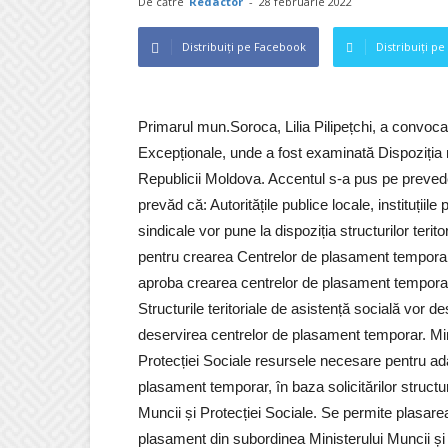
De către
Redactor
-
28 februarie 2022
Distribuiți pe Facebook
Distribuiți pe
Primarul mun.Soroca, Lilia Pilipețchi, a convoca
Excepționale, unde a fost examinată Dispoziția n
Republicii Moldova. Accentul s-a pus pe preveder
prevăd că: Autoritățile publice locale, instituțiile
sindicale vor pune la dispoziția structurilor teri
pentru crearea Centrelor de plasament temporar 
aproba crearea centrelor de plasament temporar 
Structurile teritoriale de asistență socială vor de
deservirea centrelor de plasament temporar. Mini
Protecției Sociale resursele necesare pentru ada
plasament temporar, în baza solicitărilor structur
Muncii și Protecției Sociale. Se permite plasare
plasament din subordinea Ministerului Muncii și P