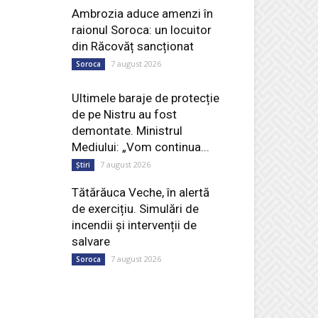
Ambrozia aduce amenzi în
raionul Soroca: un locuitor
din Răcovăț sancționat
7 august 2026
Soroca
Ultimele baraje de protecție
de pe Nistru au fost
demontate. Ministrul
Mediului: „Vom continua...
7 august 2026
Știri
Tătărăuca Veche, în alertă
de exercițiu. Simulări de
incendii și intervenții de
salvare
7 august 2026
Soroca