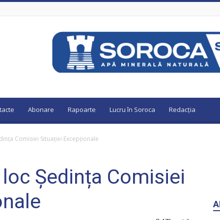
tacte
Abonare
Rapoarte
Lucru în Soroca
Redacția
dința Comisiei Situației Excepționale
 loc Ședința Comisiei
onale
A