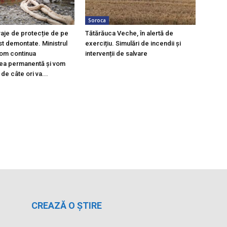
Soroca
raje de protecție de pe
Tătărăuca Veche, în alertă de
st demontate. Ministrul
exercițiu. Simulări de incendii și
Vom continua
intervenții de salvare
ea permanentă și vom
 de câte ori va...
CREAZĂ O ȘTIRE