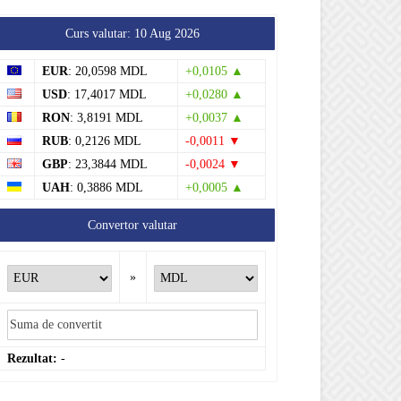
Curs valutar: 10 Aug 2026
EUR
: 20,0598 MDL
+0,0105 ▲
USD
: 17,4017 MDL
+0,0280 ▲
RON
: 3,8191 MDL
+0,0037 ▲
RUB
: 0,2126 MDL
-0,0011 ▼
GBP
: 23,3844 MDL
-0,0024 ▼
UAH
: 0,3886 MDL
+0,0005 ▲
Convertor valutar
»
Rezultat:
-