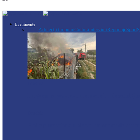
Evenimente
Toate
Arhitecții timpului
Cultură
Interviuri
Reportaje
Sport
Ș
Drochia
Fulgerul a provocat un incendiu în satul Șur
Drochia
Ploile puternice au blocat un sector de dr