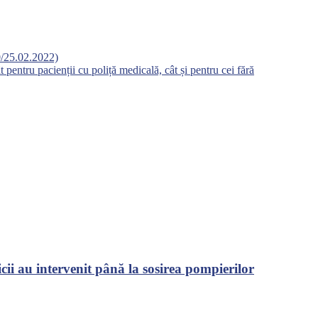
00/25.02.2022)
t pentru pacienții cu poliță medicală, cât și pentru cei fără
cii au intervenit până la sosirea pompierilor