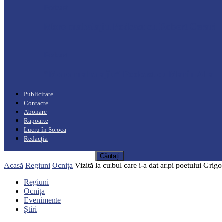
Podcast
Moro mahalajiu Podcast cu Robert Cerari
Podcast
“Moro mahalajiu” Podcast cu Marin Alla
Publicitate
Contacte
Abonare
Rapoarte
Lucru în Soroca
Redacția
Acasă
Regiuni
Ocnița
Vizită la cuibul care i-a dat aripi poetului Grig
Regiuni
Ocnița
Evenimente
Știri