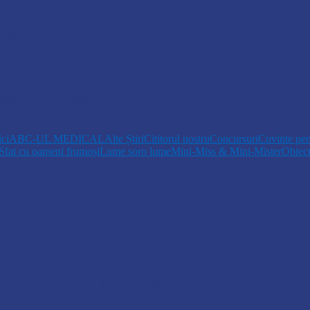
vorabile
NIȚA „CĂLINA”
ici
ABC-UL MEDICAL
Alte Știri
Cititorul nostru
Concursuri
Cuvinte pen
Sfat cu oameni frumoși
Lume soro lume
Mini-Miss & Mini-Mister
Obiec
opiii talentați din Drochia aduc emoție…
 Un dar muzical pentru mame…