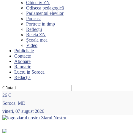
Obiectiv ZN
Odiseea pedagogică
Parlamentul elevilor
Podcast
Portrete în timp
Reflecții
Reteta ZN
Școala mea
Video
Publicitate
Contacte
Abonare
Rapoarte
Lucru în Soroca
Redacția
Căutați
26
C
Soroca, MD
vineri, 07 august 2026
Ziarul Nostru