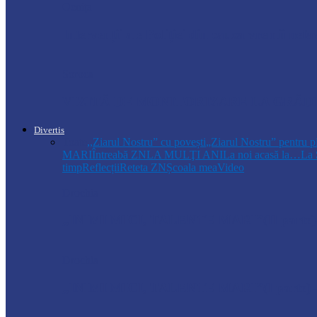
Ocnița
Intervenții ale Poliției din cauza vremii nefa
Soroca
VIZITĂ DE MONITORIZARE LA GRĂDI
Divertis
Toate
,,Ziarul Nostru” cu povești
„Ziarul Nostru” pentru p
MARI
Întreabă ZN
LA MULŢI ANI
La noi acasă la…
La 
timp
Reflecții
Reteta ZN
Școala mea
Video
Drochia
„INIMI MICI, TALENTE MARI”(II parte)– C
Drochia
„INIMI MICI, TALENTE MARI”(I parte) –