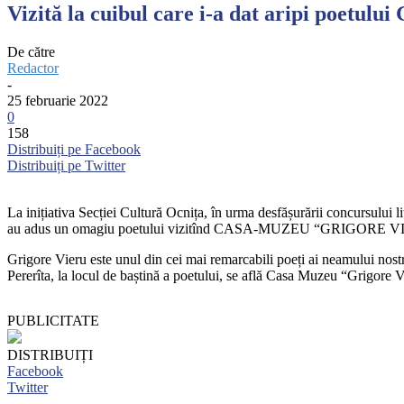
Vizită la cuibul care i-a dat aripi poetului
De către
Redactor
-
25 februarie 2022
0
158
Distribuiți pe Facebook
Distribuiți pe Twitter
La inițiativa Secției Cultură Ocnița, în urma desfășurării concursului l
au adus un omagiu poetului vizitînd CASA-MUZEU “GRIGOR
Grigore Vieru este unul din cei mai remarcabili poeți ai neamului nostru
Pererîta, la locul de baștină a poetului, se află Casa Muzeu “Grigore V
PUBLICITATE
DISTRIBUIȚI
Facebook
Twitter