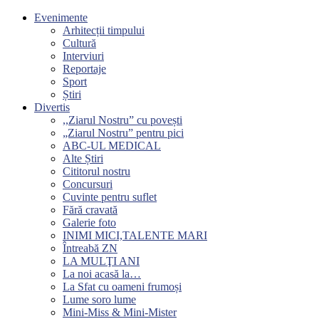
Evenimente
Arhitecții timpului
Cultură
Interviuri
Reportaje
Sport
Știri
Divertis
,,Ziarul Nostru” cu povești
„Ziarul Nostru” pentru pici
ABC-UL MEDICAL
Alte Știri
Cititorul nostru
Concursuri
Cuvinte pentru suflet
Fără cravată
Galerie foto
INIMI MICI,TALENTE MARI
Întreabă ZN
LA MULŢI ANI
La noi acasă la…
La Sfat cu oameni frumoși
Lume soro lume
Mini-Miss & Mini-Mister