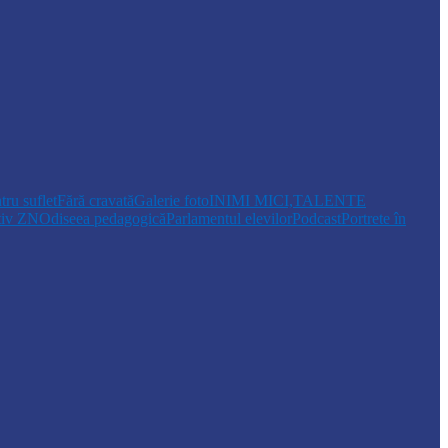
tru suflet
Fără cravată
Galerie foto
INIMI MICI,TALENTE
tiv ZN
Odiseea pedagogică
Parlamentul elevilor
Podcast
Portrete în