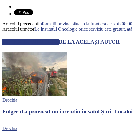
Articolul precedent
Informații privind situația la frontiera de stat (08:
Articolul următor
La Institutul Oncologic orice serviciu este gratuit, atâ
ARTICOLE SIMILARE
DE LA ACELAȘI AUTOR
Drochia
Fulgerul a provocat un incendiu în satul Șuri. Localni
Drochia