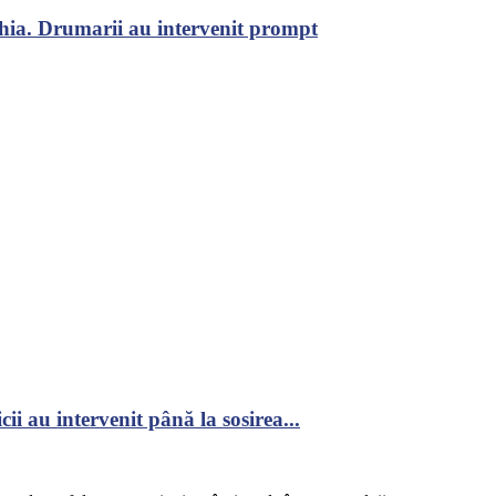
chia. Drumarii au intervenit prompt
ii au intervenit până la sosirea...