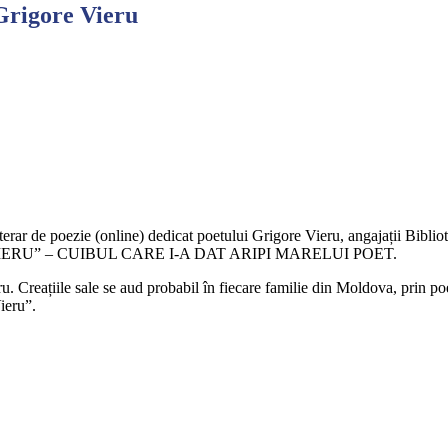
 Grigore Vieru
iterar de poezie (online) dedicat poetului Grigore Vieru, angajații Bibliot
E VIERU” – CUIBUL CARE I-A DAT ARIPI MARELUI POET.
. Creațiile sale se aud probabil în fiecare familie din Moldova, prin poe
ieru”.