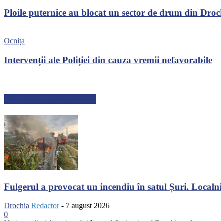
Ploile puternice au blocat un sector de drum din Dro
Ocnița
Intervenții ale Poliției din cauza vremii nefavorabile
ARTICOLE RECENTE
Fulgerul a provocat un incendiu în satul Șuri. Localnic
Drochia
Redactor
-
7 august 2026
0