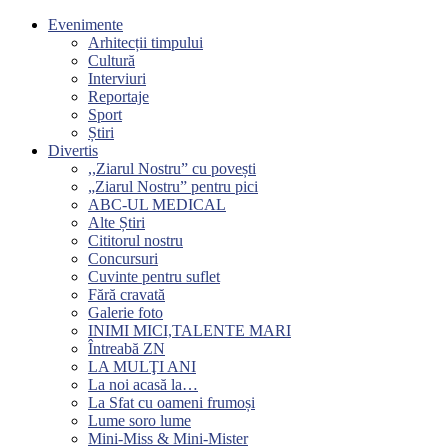
Evenimente
Arhitecții timpului
Cultură
Interviuri
Reportaje
Sport
Știri
Divertis
,,Ziarul Nostru” cu povești
„Ziarul Nostru” pentru pici
ABC-UL MEDICAL
Alte Știri
Cititorul nostru
Concursuri
Cuvinte pentru suflet
Fără cravată
Galerie foto
INIMI MICI,TALENTE MARI
Întreabă ZN
LA MULŢI ANI
La noi acasă la…
La Sfat cu oameni frumoși
Lume soro lume
Mini-Miss & Mini-Mister