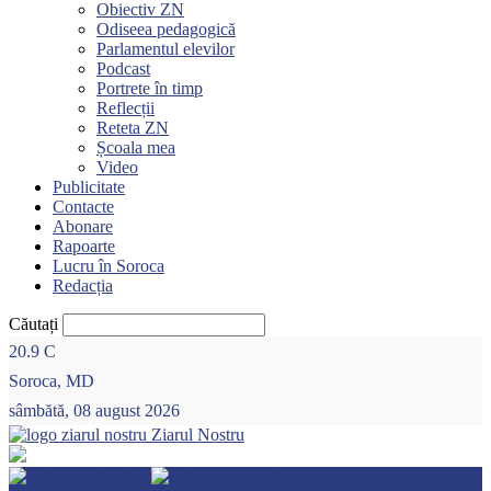
Obiectiv ZN
Odiseea pedagogică
Parlamentul elevilor
Podcast
Portrete în timp
Reflecții
Reteta ZN
Școala mea
Video
Publicitate
Contacte
Abonare
Rapoarte
Lucru în Soroca
Redacția
Căutați
20.9
C
Soroca, MD
sâmbătă, 08 august 2026
Ziarul Nostru