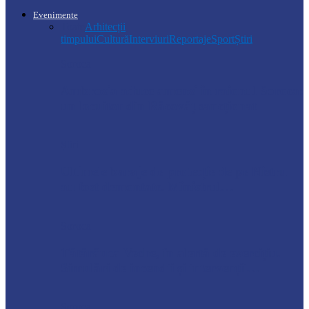
Evenimente
Toate
Arhitecții
timpului
Cultură
Interviuri
Reportaje
Sport
Știri
Soroca
Ambrozia aduce amenzi în raionul Soroca:
un locuitor din Răcovăț sancționat
Știri
Ultimele baraje de protecție de pe Nistru
au fost demontate. Ministrul…
Soroca
Tătărăuca Veche, în alertă de exercițiu.
Simulări de incendii și intervenții…
Soroca