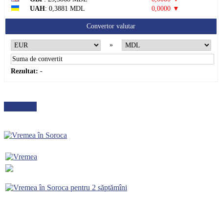
UAH
: 0,3881 MDL
0,0000 ▼
Convertor valutar
»
Rezultat:
-
METEO