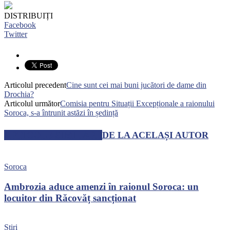
DISTRIBUIȚI
Facebook
Twitter
Articolul precedent
Cine sunt cei mai buni jucători de dame din
Drochia?
Articolul următor
Comisia pentru Situații Excepționale a raionului
Soroca, s-a întrunit astăzi în ședință
ARTICOLE SIMILARE
DE LA ACELAȘI AUTOR
Soroca
Ambrozia aduce amenzi în raionul Soroca: un
locuitor din Răcovăț sancționat
Știri