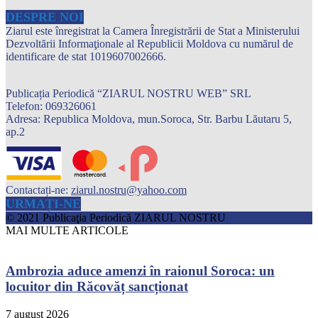
DESPRE NOI
Ziarul este înregistrat la Camera Înregistrării de Stat a Ministerului
Dezvoltării Informaţionale al Republicii Moldova cu numărul de
identificare de stat 1019607002666.
Publicația Periodică “ZIARUL NOSTRU WEB” SRL
Telefon: 069326061
Adresa: Republica Moldova, mun.Soroca, Str. Barbu Lăutaru 5,
ap.2
Contactați-ne:
ziarul.nostru@yahoo.com
URMAȚI-NE
© 2021 Publicaţia Periodică ZIARUL NOSTRU
MAI MULTE ARTICOLE
Ambrozia aduce amenzi în raionul Soroca: un
locuitor din Răcovăț sancționat
7 august 2026