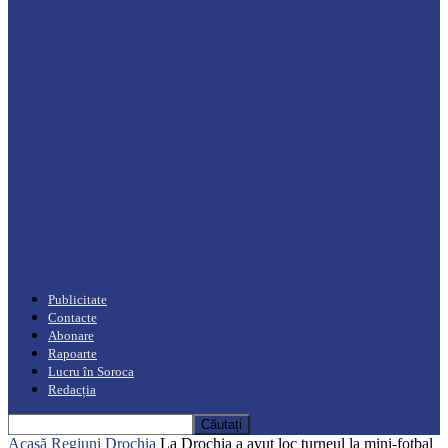
Drochia
„INIMI MICI, TALENTE MARI”(I parte)
– Un dar muzical pentru mame…
Podcast
Moro mahalajiu Podcast cu Robert Cerari
Podcast
“Moro mahalajiu” Podcast cu Marin Alla
Publicitate
Contacte
Abonare
Rapoarte
Lucru în Soroca
Redacția
Acasă
Regiuni
Drochia
La Drochia a avut loc turneul la mini-fotbal