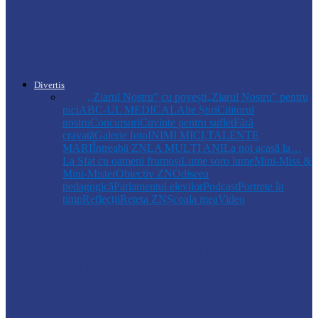
Autoritățile monitorizează alimentarea cu
apă la Cosăuți, pe fondul scăderii
nivelului…
Divertis
Toate
,,Ziarul Nostru” cu povești
„Ziarul Nostru” pentru
pici
ABC-UL MEDICAL
Alte Știri
Cititorul
nostru
Concursuri
Cuvinte pentru suflet
Fără
cravată
Galerie foto
INIMI MICI,TALENTE
MARI
Întreabă ZN
LA MULŢI ANI
La noi acasă la…
La Sfat cu oameni frumoși
Lume soro lume
Mini-Miss &
Mini-Mister
Obiectiv ZN
Odiseea
pedagogică
Parlamentul elevilor
Podcast
Portrete în
timp
Reflecții
Reteta ZN
Școala mea
Video
Drochia
„INIMI MICI, TALENTE MARI”(II
parte)– Copiii talentați din Drochia aduc
emoție…