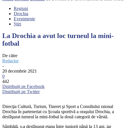
Regiuni
Drochia
Evenimente
Știri
La Drochia a avut loc turneul la mini-
fotbal
De către
Redactor
-
20 decembrie 2021
0
442
Distribuiți pe Facebook
Distribuiți pe Twitter
Direcţia Cultură, Turism, Tineret şi Sport a Consiliului raional
Drochia în parteneriat cu Şcoala sportivă a oraşului Drochia, a
desfăşurat turneul la mini-fotbal la două categorii de vârstă.
Sâmbătă, s-a desfășurat etapa între juniorii până la 13 ani, iar