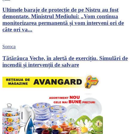
Ultimele baraje de protecție de pe Nistru au fost
demontate. Ministrul Mediului: „Vom continua
monitorizarea permanentă și vom interveni ori de
câte ori va...
Soroca
Tătărăuca Veche, în alertă de exercițiu. Simulări de
incendii și intervenții de salvare