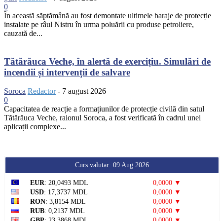
0
În această săptămână au fost demontate ultimele baraje de protecție
instalate pe râul Nistru în urma poluării cu produse petroliere,
cauzată de...
Tătărăuca Veche, în alertă de exercițiu. Simulări de
incendii și intervenții de salvare
Soroca
Redactor
-
7 august 2026
0
Capacitatea de reacție a formațiunilor de protecție civilă din satul
Tătărăuca Veche, raionul Soroca, a fost verificată în cadrul unei
aplicații complexe...
Curs valutar: 09 Aug 2026
EUR
: 20,0493 MDL
0,0000 ▼
USD
: 17,3737 MDL
0,0000 ▼
RON
: 3,8154 MDL
0,0000 ▼
RUB
: 0,2137 MDL
0,0000 ▼
GBP
: 23,3868 MDL
0,0000 ▼