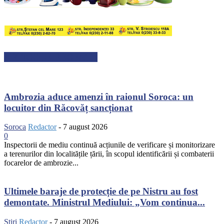
ARTICOLE RECENTE
Ambrozia aduce amenzi în raionul Soroca: un
locuitor din Răcovăț sancționat
Soroca
Redactor
-
7 august 2026
0
Inspectorii de mediu continuă acțiunile de verificare și monitorizare
a terenurilor din localitățile țării, în scopul identificării și combaterii
focarelor de ambrozie...
Ultimele baraje de protecție de pe Nistru au fost
demontate. Ministrul Mediului: „Vom continua...
Știri
Redactor
-
7 august 2026