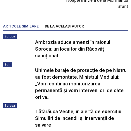
Noaptea Învierii de la Mormântul
Sfânt
ARTICOLE SIMILARE
DE LA ACELAȘI AUTOR
Soroca
Ambrozia aduce amenzi în raionul
Soroca: un locuitor din Răcovăț
sancționat
Știri
Ultimele baraje de protecție de pe Nistru
au fost demontate. Ministrul Mediului:
„Vom continua monitorizarea
permanentă și vom interveni ori de câte
ori va...
Soroca
Tătărăuca Veche, în alertă de exercițiu.
Simulări de incendii și intervenții de
salvare