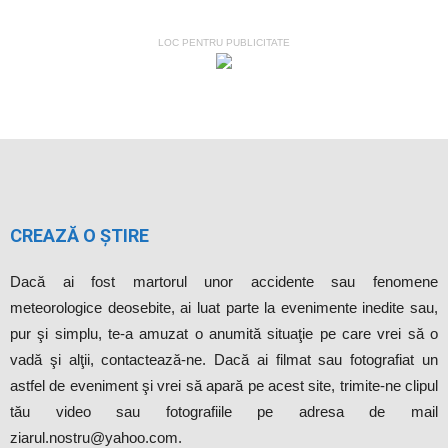
LOC PENTRU PUBLICITATE
CREAZĂ O ȘTIRE
Dacă ai fost martorul unor accidente sau fenomene
meteorologice deosebite, ai luat parte la evenimente inedite sau,
pur şi simplu, te-a amuzat o anumită situaţie pe care vrei să o
vadă şi alţii, contactează-ne. Dacă ai filmat sau fotografiat un
astfel de eveniment şi vrei să apară pe acest site, trimite-ne clipul
tău video sau fotografiile pe adresa de mail
ziarul.nostru@yahoo.com.