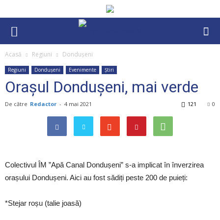
Acasă
Regiuni
Dondușeni
Regiuni
Dondușeni
Evenimente
Știri
Orașul Dondușeni, mai verde
De către
Redactor
-
4 mai 2021
121
0
Colectivul ÎM ”Apă Canal Dondușeni” s-a implicat în înverzirea
orașului Dondușeni. Aici au fost sădiți peste 200 de puieți:
*Stejar roșu (talie joasă)