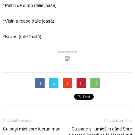
*Paltin de cîmp (talie joasă)
*Vișin turcesc (talie joasă)
*Buxus (talie înaltă)
PUBLICITATE
Articolul precedent
Articolul următor
Cu pași mici spre lucruri mari
Cu pace și lumină-n gând Spre