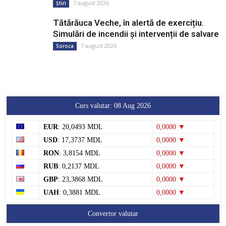
7 august 2026
Știri
Tătărăuca Veche, în alertă de exercițiu.
Simulări de incendii și intervenții de salvare
7 august 2026
Soroca
Curs valutar: 08 Aug 2026
EUR
: 20,0493 MDL
0,0000 ▼
USD
: 17,3737 MDL
0,0000 ▼
RON
: 3,8154 MDL
0,0000 ▼
RUB
: 0,2137 MDL
0,0000 ▼
GBP
: 23,3868 MDL
0,0000 ▼
UAH
: 0,3881 MDL
0,0000 ▼
Convertor valutar