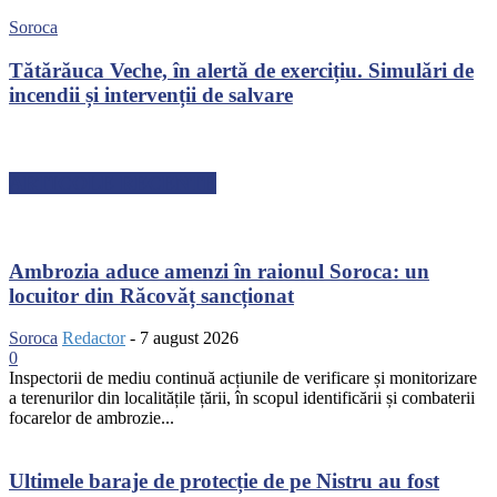
Soroca
Tătărăuca Veche, în alertă de exercițiu. Simulări de
incendii și intervenții de salvare
ARTICOLE RECENTE
Ambrozia aduce amenzi în raionul Soroca: un
locuitor din Răcovăț sancționat
Soroca
Redactor
-
7 august 2026
0
Inspectorii de mediu continuă acțiunile de verificare și monitorizare
a terenurilor din localitățile țării, în scopul identificării și combaterii
focarelor de ambrozie...
Ultimele baraje de protecție de pe Nistru au fost