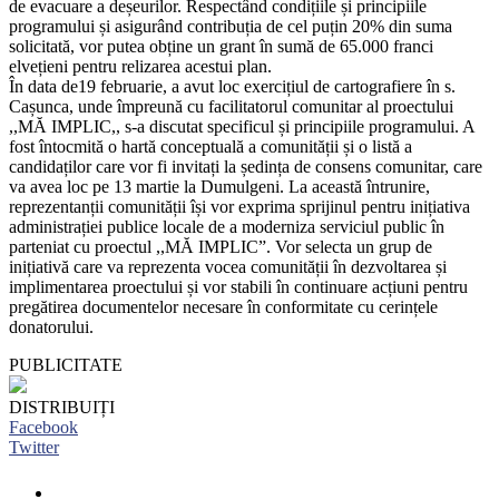
de evacuare a deșeurilor. Respectând condițiile și principiile
programului și asigurând contribuția de cel puțin 20% din suma
solicitată, vor putea obține un grant în sumă de 65.000 franci
elvețieni pentru relizarea acestui plan.
În data de19 februarie, a avut loc exercițiul de cartografiere în s.
Cașunca, unde împreună cu facilitatorul comunitar al proectului
,,MĂ IMPLIC,, s-a discutat specificul și principiile programului. A
fost întocmită o hartă conceptuală a comunității și o listă a
candidaților care vor fi invitați la ședința de consens comunitar, care
va avea loc pe 13 martie la Dumulgeni. La această întrunire,
reprezentanții comunității își vor exprima sprijinul pentru inițiativa
administrației publice locale de a moderniza serviciul public în
parteniat cu proectul ,,MĂ IMPLIC”. Vor selecta un grup de
inițiativă care va reprezenta vocea comunității în dezvoltarea și
implimentarea proectului și vor stabili în continuare acțiuni pentru
pregătirea documentelor necesare în conformitate cu cerințele
donatorului.
PUBLICITATE
DISTRIBUIȚI
Facebook
Twitter