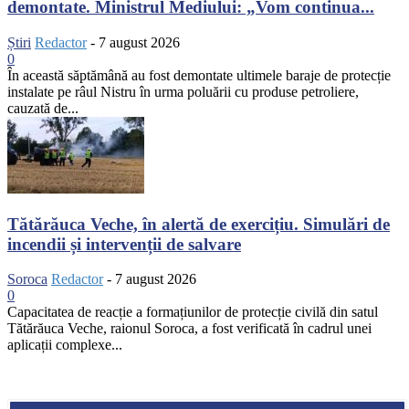
demontate. Ministrul Mediului: „Vom continua...
Știri
Redactor
-
7 august 2026
0
În această săptămână au fost demontate ultimele baraje de protecție
instalate pe râul Nistru în urma poluării cu produse petroliere,
cauzată de...
Tătărăuca Veche, în alertă de exercițiu. Simulări de
incendii și intervenții de salvare
Soroca
Redactor
-
7 august 2026
0
Capacitatea de reacție a formațiunilor de protecție civilă din satul
Tătărăuca Veche, raionul Soroca, a fost verificată în cadrul unei
aplicații complexe...