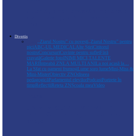
Autoritățile monitorizează alimentarea cu
apă la Cosăuți, pe fondul scăderii
nivelului…
Divertis
Toate
,,Ziarul Nostru” cu povești
„Ziarul Nostru” pentru
pici
ABC-UL MEDICAL
Alte Știri
Cititorul
nostru
Concursuri
Cuvinte pentru suflet
Fără
cravată
Galerie foto
INIMI MICI,TALENTE
MARI
Întreabă ZN
LA MULŢI ANI
La noi acasă la…
La Sfat cu oameni frumoși
Lume soro lume
Mini-Miss &
Mini-Mister
Obiectiv ZN
Odiseea
pedagogică
Parlamentul elevilor
Podcast
Portrete în
timp
Reflecții
Reteta ZN
Școala mea
Video
Drochia
„INIMI MICI, TALENTE MARI”(II
parte)– Copiii talentați din Drochia aduc
emoție…