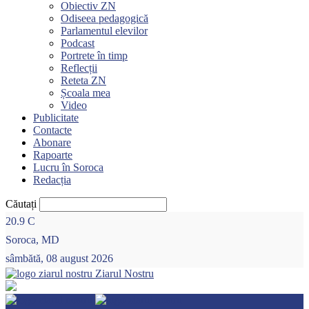
Obiectiv ZN
Odiseea pedagogică
Parlamentul elevilor
Podcast
Portrete în timp
Reflecții
Reteta ZN
Școala mea
Video
Publicitate
Contacte
Abonare
Rapoarte
Lucru în Soroca
Redacția
Căutați
20.9
C
Soroca, MD
sâmbătă, 08 august 2026
Ziarul Nostru