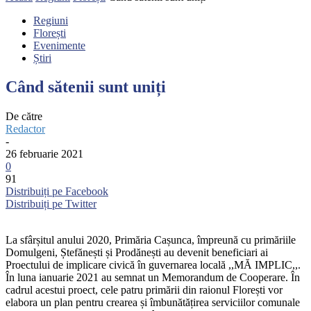
Regiuni
Florești
Evenimente
Știri
Când sătenii sunt uniți
De către
Redactor
-
26 februarie 2021
0
91
Distribuiți pe Facebook
Distribuiți pe Twitter
La sfârșitul anului 2020, Primăria Cașunca, împreună cu primăriile
Domulgeni, Ștefănești și Prodănești au devenit beneficiari ai
Proectului de implicare civică în guvernarea locală ,,MĂ IMPLIC,,.
În luna ianuarie 2021 au semnat un Memorandum de Cooperare. În
cadrul acestui proect, cele patru primării din raionul Florești vor
elabora un plan pentru crearea și îmbunătățirea serviciilor comunale