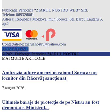
Publicația Periodică “ZIARUL NOSTRU WEB” SRL
Telefon: 069326061
Adresa: Republica Moldova, mun.Soroca, Str. Barbu Lăutaru 5,
ap.2
Contactați-ne:
ziarul.nostru@yahoo.com
URMAȚI-NE
© 2021 Publicaţia Periodică ZIARUL NOSTRU
MAI MULTE ARTICOLE
Ambrozia aduce amenzi în raionul Soroca: un
locuitor din Răcovăț sancționat
7 august 2026
Ultimele baraje de protecție de pe Nistru au fost
demontate. Ministrul...