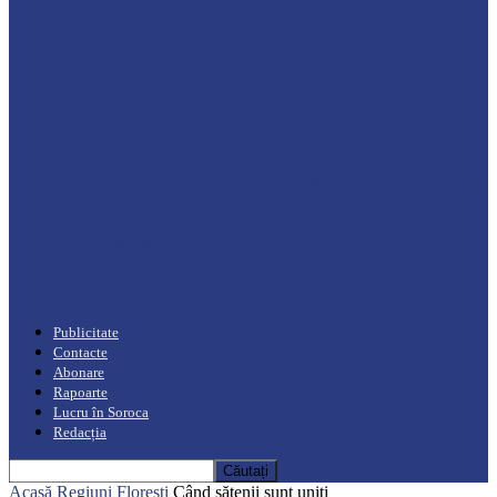
Drochia
„INIMI MICI, TALENTE MARI”(I parte)
– Un dar muzical pentru mame…
Podcast
Moro mahalajiu Podcast cu Robert Cerari
Podcast
“Moro mahalajiu” Podcast cu Marin Alla
Publicitate
Contacte
Abonare
Rapoarte
Lucru în Soroca
Redacția
Acasă
Regiuni
Florești
Când sătenii sunt uniți