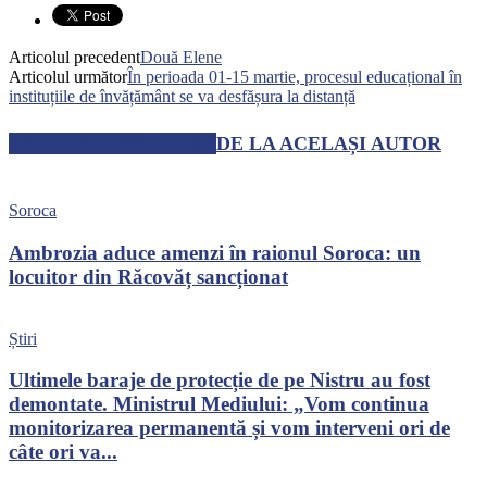
Articolul precedent
Două Elene
Articolul următor
În perioada 01-15 martie, procesul educațional în
instituțiile de învățământ se va desfășura la distanță
ARTICOLE SIMILARE
DE LA ACELAȘI AUTOR
Soroca
Ambrozia aduce amenzi în raionul Soroca: un
locuitor din Răcovăț sancționat
Știri
Ultimele baraje de protecție de pe Nistru au fost
demontate. Ministrul Mediului: „Vom continua
monitorizarea permanentă și vom interveni ori de
câte ori va...