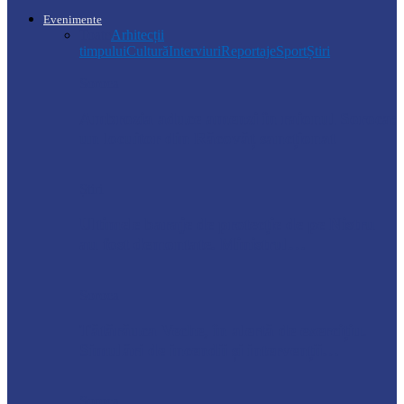
Evenimente
Toate
Arhitecții
timpului
Cultură
Interviuri
Reportaje
Sport
Știri
Soroca
Ambrozia aduce amenzi în raionul Soroca:
un locuitor din Răcovăț sancționat
Știri
Ultimele baraje de protecție de pe Nistru
au fost demontate. Ministrul…
Soroca
Tătărăuca Veche, în alertă de exercițiu.
Simulări de incendii și intervenții…
Soroca