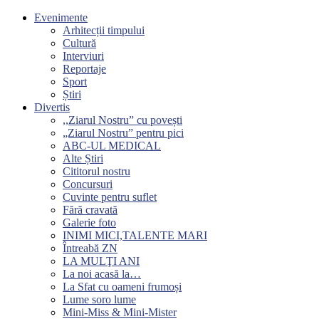
Evenimente
Arhitecții timpului
Cultură
Interviuri
Reportaje
Sport
Știri
Divertis
,,Ziarul Nostru” cu povești
„Ziarul Nostru” pentru pici
ABC-UL MEDICAL
Alte Știri
Cititorul nostru
Concursuri
Cuvinte pentru suflet
Fără cravată
Galerie foto
INIMI MICI,TALENTE MARI
Întreabă ZN
LA MULŢI ANI
La noi acasă la…
La Sfat cu oameni frumoși
Lume soro lume
Mini-Miss & Mini-Mister