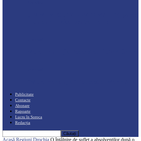
Drochia
„INIMI MICI, TALENTE MARI”(I parte)
– Un dar muzical pentru mame…
Podcast
Moro mahalajiu Podcast cu Robert Cerari
Podcast
“Moro mahalajiu” Podcast cu Marin Alla
Publicitate
Contacte
Abonare
Rapoarte
Lucru în Soroca
Redacția
Acasă
Regiuni
Drochia
O întâlnire de suflet a absolvenților după o