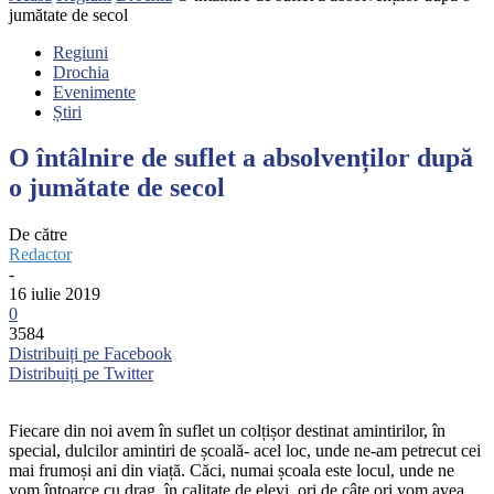
jumătate de secol
Regiuni
Drochia
Evenimente
Știri
O întâlnire de suflet a absolvenților după
o jumătate de secol
De către
Redactor
-
16 iulie 2019
0
3584
Distribuiți pe Facebook
Distribuiți pe Twitter
Fiecare din noi avem în suflet un colțișor destinat amintirilor, în
special, dulcilor amintiri de școală- acel loc, unde ne-am petrecut cei
mai frumoși ani din viață. Căci, numai școala este locul, unde ne
vom întoarce cu drag, în calitate de elevi, ori de câte ori vom avea