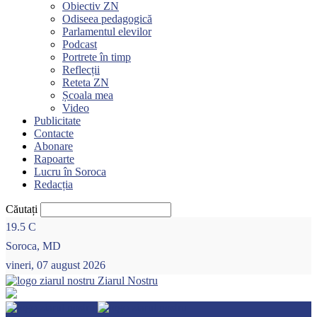
Obiectiv ZN
Odiseea pedagogică
Parlamentul elevilor
Podcast
Portrete în timp
Reflecții
Reteta ZN
Școala mea
Video
Publicitate
Contacte
Abonare
Rapoarte
Lucru în Soroca
Redacția
Căutați
19.5
C
Soroca, MD
vineri, 07 august 2026
Ziarul Nostru