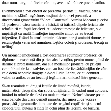
doar numai argintul firelor cărunte, aveau să trădeze povara anilor.
Evenimentul a fost onorat de prezența părintelui Valeriu, care a
închinat o sfântă rugăciune, susținut de toți cei prezenți, a
directorului gimnaziului ”Viorel Cantemir”, Aurelia Mocanu și celor
11 profesori, căror soarta le-a hărăzit să trăiască clipele fericite ale
reîntâlnirii cu foștii lor elevi. Au adersat mesaje de felicitare, și-au
împărtășit cu multă însuflețire impresiile anilor ce-au trecut
fulgerător, lăsând în urmă amintiri plăcute, dar și amintiri durute, cu
recunoștință venerând amintirea foștilor colegi și profesori, trecuți în
neființă.
Un moment emoționant a fost decernarea scumpilor profesori cu
diplome de excelență din partea absolvenților, pentru munca plină de
dăruire și profesionalism, dar și a medaliilor jubiliare, cu prilejul
celor 50 ani de la absolvire, care au fost oferite sărbătoriților de către
cele două nepoțele drăguțe a d-nei Lidia Leahu, ce au conturat
valoarea anilor, ce au trecut și legătura armonioasă între generații.
Și-au reamintit cu drag și lecțiile de limbă română, istorie,
matematică, geografie, dar și ora dirigintelui, în cadrul unui concurs,
intrând în rolurile de elevi cu mult entiziasm. Neîncăpătoare poate
erau băncile din clasa demult părăsită, dar mirosul de vopsea
proaspătă și geamurile, luminate de strigătul copilăriei și sunetul
clopoțelului, puteau fi citite în ochii plini de lacrimi, de bucuria