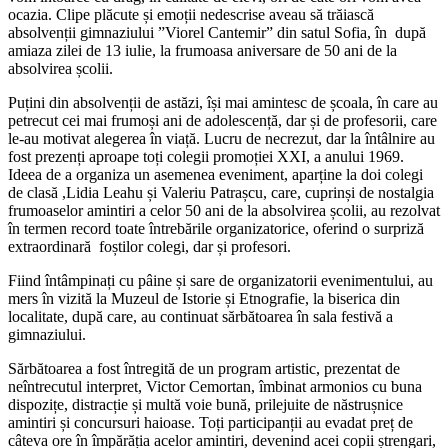
ocazia. Clipe plăcute și emoții nedescrise aveau să trăiască
absolvenții gimnaziului ”Viorel Cantemir” din satul Sofia, în după
amiaza zilei de 13 iulie, la frumoasa aniversare de 50 ani de la
absolvirea școlii.
Puțini din absolvenții de astăzi, își mai amintesc de școala, în care au
petrecut cei mai frumoși ani de adolescență, dar și de profesorii, care
le-au motivat alegerea în viață. Lucru de necrezut, dar la întâlnire au
fost prezenți aproape toți colegii promoției XXI, a anului 1969.
Ideea de a organiza un asemenea eveniment, aparține la doi colegi
de clasă ,Lidia Leahu și Valeriu Patrașcu, care, cuprinși de nostalgia
frumoaselor amintiri a celor 50 ani de la absolvirea școlii, au rezolvat
în termen record toate întrebările organizatorice, oferind o surpriză
extraordinară foștilor colegi, dar și profesori.
Fiind întâmpinați cu pâine și sare de organizatorii evenimentului, au
mers în vizită la Muzeul de Istorie și Etnografie, la biserica din
localitate, după care, au continuat sărbătoarea în sala festivă a
gimnaziului.
Sărbătoarea a fost întregită de un program artistic, prezentat de
neîntrecutul interpret, Victor Cemortan, îmbinat armonios cu buna
dispozițe, distracție și multă voie bună, prilejuite de năstrușnice
amintiri și concursuri haioase. Toți participanții au evadat preț de
câteva ore în împărăția acelor amintiri, devenind acei copii ștrengari,