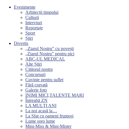
Evenimente
Arhitecții timpului
Cultură
Interviuri
Reportaje
Sport
Știri
Divertis
,,Ziarul Nostru” cu povești
„Ziarul Nostru” pentru pici
ABC-UL MEDICAL
Alte Știri
Cititorul nostru
Concursuri
Cuvinte pentru suflet
Fără cravată
Galerie foto
INIMI MICI,TALENTE MARI
Întreabă ZN
LA MULŢI ANI
La noi acasă la…
La Sfat cu oameni frumoși
Lume soro lume
Mini-Miss & Mini-Mister