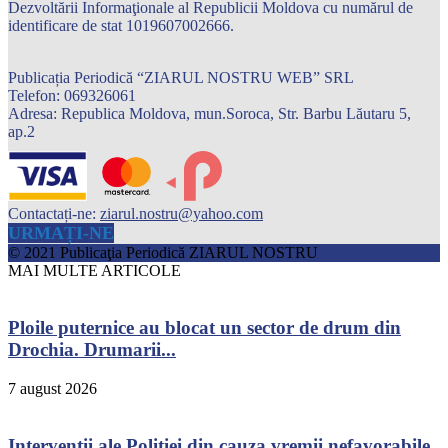
Dezvoltării Informaţionale al Republicii Moldova cu numărul de
identificare de stat 1019607002666.
Publicația Periodică “ZIARUL NOSTRU WEB” SRL
Telefon: 069326061
Adresa: Republica Moldova, mun.Soroca, Str. Barbu Lăutaru 5,
ap.2
Contactați-ne:
ziarul.nostru@yahoo.com
URMAȚI-NE
© 2021 Publicaţia Periodică ZIARUL NOSTRU
MAI MULTE ARTICOLE
Ploile puternice au blocat un sector de drum din
Drochia. Drumarii...
7 august 2026
Intervenții ale Poliției din cauza vremii nefavorabile