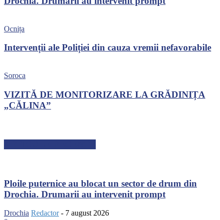
Drochia. Drumarii au intervenit prompt
Ocnița
Intervenții ale Poliției din cauza vremii nefavorabile
Soroca
VIZITĂ DE MONITORIZARE LA GRĂDINIȚA
„CĂLINA”
ARTICOLE RECENTE
Ploile puternice au blocat un sector de drum din
Drochia. Drumarii au intervenit prompt
Drochia
Redactor
-
7 august 2026