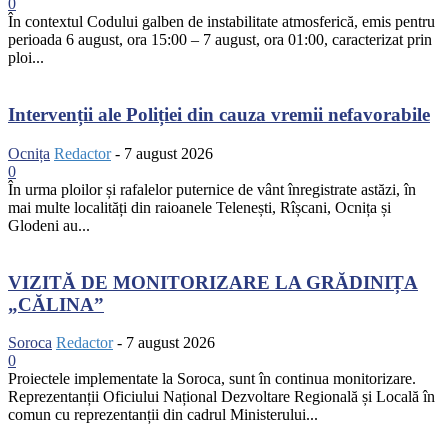
0
În contextul Codului galben de instabilitate atmosferică, emis pentru
perioada 6 august, ora 15:00 – 7 august, ora 01:00, caracterizat prin
ploi...
Intervenții ale Poliției din cauza vremii nefavorabile
Ocnița
Redactor
-
7 august 2026
0
În urma ploilor și rafalelor puternice de vânt înregistrate astăzi, în
mai multe localități din raioanele Telenești, Rîșcani, Ocnița și
Glodeni au...
VIZITĂ DE MONITORIZARE LA GRĂDINIȚA
„CĂLINA”
Soroca
Redactor
-
7 august 2026
0
Proiectele implementate la Soroca, sunt în continua monitorizare.
Reprezentanții Oficiului Național Dezvoltare Regională și Locală în
comun cu reprezentanții din cadrul Ministerului...