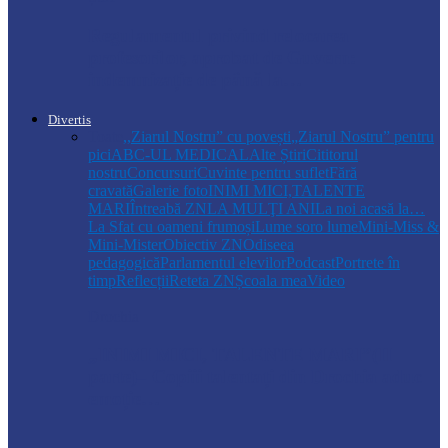
Regulamentul privind relocarea
profesorilor, aprobat de Guvern:
indemnizație de până la…
Divertis
Toate
,,Ziarul Nostru” cu povești
„Ziarul Nostru” pentru
pici
ABC-UL MEDICAL
Alte Știri
Cititorul
nostru
Concursuri
Cuvinte pentru suflet
Fără
cravată
Galerie foto
INIMI MICI,TALENTE
MARI
Întreabă ZN
LA MULŢI ANI
La noi acasă la…
La Sfat cu oameni frumoși
Lume soro lume
Mini-Miss &
Mini-Mister
Obiectiv ZN
Odiseea
pedagogică
Parlamentul elevilor
Podcast
Portrete în
timp
Reflecții
Reteta ZN
Școala mea
Video
Drochia
„INIMI MICI, TALENTE MARI”(II
parte)– Copiii talentați din Drochia aduc
emoție…