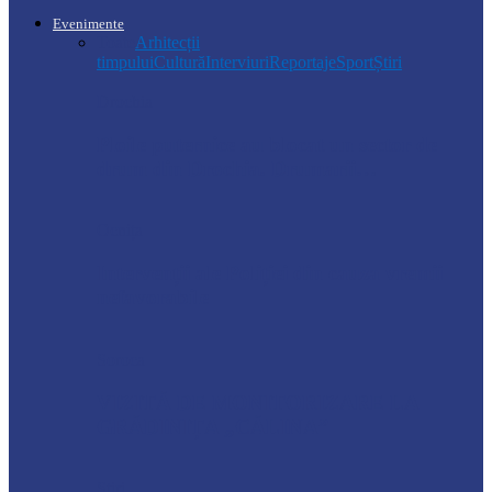
Evenimente
Toate
Arhitecții
timpului
Cultură
Interviuri
Reportaje
Sport
Știri
Drochia
Ploile puternice au blocat un sector de
drum din Drochia. Drumarii…
Ocnița
Intervenții ale Poliției din cauza vremii
nefavorabile
Soroca
VIZITĂ DE MONITORIZARE LA
GRĂDINIȚA „CĂLINA”
Știri