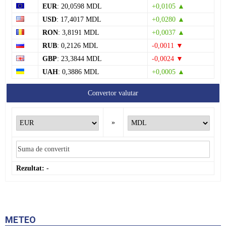
EUR
: 20,0598 MDL
+0,0105 ▲
USD
: 17,4017 MDL
+0,0280 ▲
RON
: 3,8191 MDL
+0,0037 ▲
RUB
: 0,2126 MDL
-0,0011 ▼
GBP
: 23,3844 MDL
-0,0024 ▼
UAH
: 0,3886 MDL
+0,0005 ▲
Convertor valutar
»
Rezultat:
-
METEO