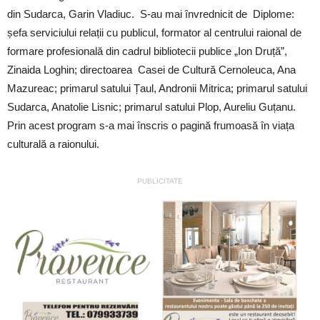
din Sudarca, Garin Vladiuc. S-au mai învrednicit de Diplome:
șefa serviciului relații cu publicul, formator al centrului raional de
formare profesională din cadrul bibliotecii publice „Ion Druță”,
Zinaida Loghin; directoarea Casei de Cultură Cernoleuca, Ana
Mazureac; primarul satului Țaul, Andronii Mitrica; primarul satului
Sudarca, Anatolie Lisnic; primarul satului Plop, Aureliu Guțanu.
Prin acest program s-a mai înscris o pagină frumoasă în viața
culturală a raionului.
PUBLICITATE