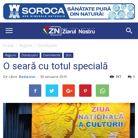
Acasă
Regiuni
Dondușeni
Regiuni
Dondușeni
Evenimente
Știri
O seară cu totul specială
De către
Redactor
-
30 ianuarie 2019
197
0