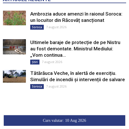
Ambrozia aduce amenzi în raionul Soroca:
un locuitor din Răcovăț sancționat
7 august 2026
Soroca
Ultimele baraje de protecție de pe Nistru
au fost demontate. Ministrul Mediului:
„Vom continua...
7 august 2026
Știri
Tătărăuca Veche, în alertă de exercițiu.
Simulări de incendii și intervenții de salvare
7 august 2026
Soroca
Curs valutar: 10 Aug 2026