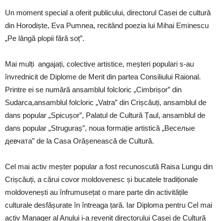
Un moment special a oferit publicului, directorul Casei de cultură
din Horodiște, Eva Pumnea, recitând poezia lui Mihai Eminescu
„Pe lângă plopii fără soț”.
Mai mulți angajați, colective artistice, meșteri populari s-au
învrednicit de Diplome de Merit din partea Consiliului Raional.
Printre ei se numără ansamblul folcloric „Cimbrișor” din
Sudarca,ansamblul folcloric „Vatra” din Crișcăuți, ansamblul de
dans popular „Spicușor”, Palatul de Cultură Țaul, ansamblul de
dans popular „Struguraș”, noua formație artistică „Веселые
девчатa” de la Casa Orășenească de Cultură.
Cel mai activ meșter popular a fost recunoscută Raisa Lungu din
Crișcăuți, a cărui covor moldovenesc și bucatele tradiționale
moldovenești au înfrumusețat o mare parte din activitățile
culturale desfășurate în întreaga țară. Iar Diploma pentru Cel mai
activ Manager al Anului i-a revenit directorului Casei de Cultură