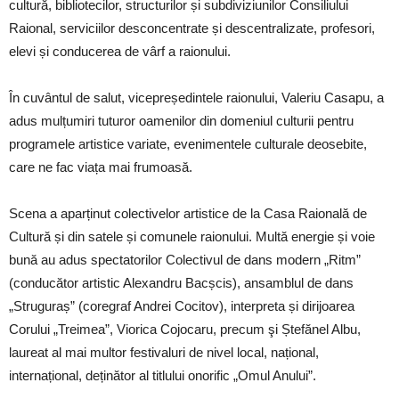
cultură, bibliotecilor, structurilor și subdiviziunilor Consiliului
Raional, serviciilor desconcentrate și descentralizate, profesori,
elevi și conducerea de vârf a raionului.
În cuvântul de salut, vicepreședintele raionului, Valeriu Casapu, a
adus mulțumiri tuturor oamenilor din domeniul culturii pentru
programele artistice variate, evenimentele culturale deosebite,
care ne fac viața mai frumoasă.
Scena a aparținut colectivelor artistice de la Casa Raională de
Cultură și din satele și comunele raionului. Multă energie și voie
bună au adus spectatorilor Colectivul de dans modern „Ritm”
(conducător artistic Alexandru Bacșcis), ansamblul de dans
„Struguraș” (coregraf Andrei Cocitov), interpreta și dirijoarea
Corului „Treimea”, Viorica Cojocaru, precum şi Ștefănel Albu,
laureat al mai multor festivaluri de nivel local, național,
internațional, deținător al titlului onorific „Omul Anului”.