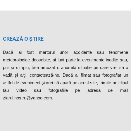
CREAZĂ O ȘTIRE
Dacă ai fost martorul unor accidente sau fenomene
meteorologice deosebite, ai luat parte la evenimente inedite sau,
pur şi simplu, te-a amuzat o anumită situaţie pe care vrei să o
vadă şi alţii, contactează-ne. Dacă ai filmat sau fotografiat un
astfel de eveniment şi vrei să apară pe acest site, trimite-ne clipul
tău video sau fotografiile pe adresa de mail
ziarul.nostru@yahoo.com.