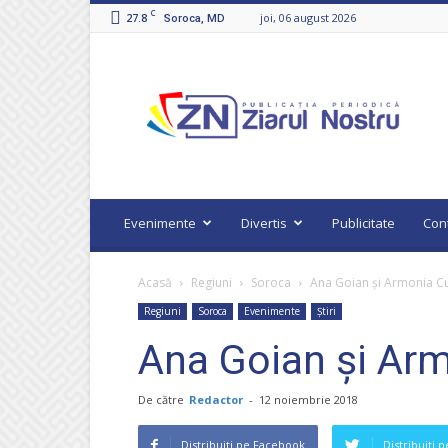
C
27.8
joi, 06 august 2026
Soroca, MD
Ziarul
Nostru
Evenimente
Divertis
Publicitate
Con
Acasă
Regiuni
Soroca
Ana Goian și Armonia Cu
Regiuni
Soroca
Evenimente
Știri
Ana Goian și Arm
De către
Redactor
-
12 noiembrie 2018
Distribuiți pe Facebook
Distribuiți 