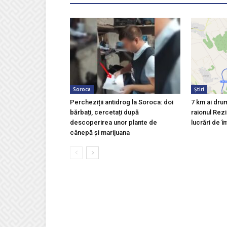
Soroca
Știri
Percheziții antidrog la Soroca: doi
7 km ai drum
bărbați, cercetați după
raionul Rezin
descoperirea unor plante de
lucrări de î
cânepă și marijuana