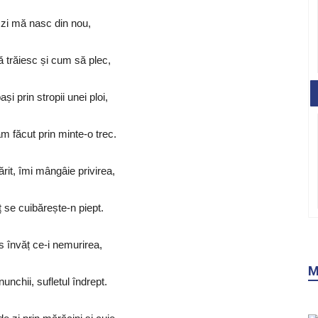
 zi mă nasc din nou,
 trăiesc și cum să plec,
ași prin stropii unei ploi,
am făcut prin minte-o trec.
rit, îmi mângâie privirea,
 se cuibărește-n piept.
 învăț ce-i nemurirea,
M
unchii, sufletul îndrept.