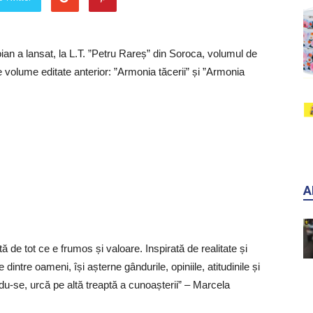
an a lansat, la L.T. ”Petru Rareș” din Soroca, volumul de
volume editate anterior: ”Armonia tăcerii” și ”Armonia
A
ă de tot ce e frumos și valoare. Inspirată de realitate și
 dintre oameni, își așterne gândurile, opiniile, atitudinile și
ndu-se, urcă pe altă treaptă a cunoașterii” – Marcela