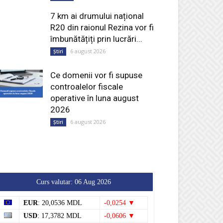
7 km ai drumului național
R20 din raionul Rezina vor fi
îmbunătățiți prin lucrări...
6 august 2026
Știri
Ce domenii vor fi supuse
controalelor fiscale
operative în luna august
2026
6 august 2026
Știri
Curs valutar: 06 Aug 2026
EUR
: 20,0536 MDL
-0,0254 ▼
USD
: 17,3782 MDL
-0,0606 ▼