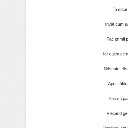
În orice
Învăț cum să
Fac primii p
Iar calea ce 
Născutul răsă
Apoi călduț
Pas cu pas
Plecând gen