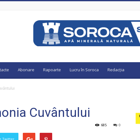
tacte
Abonare
Rapoarte
Lucru în Soroca
Redacția
vântului
onia Cuvântului
685
0
pe Twitter