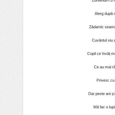
Zdrelindu-l zi 
Alerg după m
Zădarnic seamăn
Cuvântul viu a
Copil ce învăț me
Ce au mai ră
Privesc cu 
Dar peste ani și 
Mă fac o lup