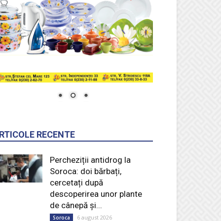
RTICOLE RECENTE
Percheziții antidrog la
Soroca: doi bărbați,
cercetați după
descoperirea unor plante
de cânepă și...
6 august 2026
Soroca