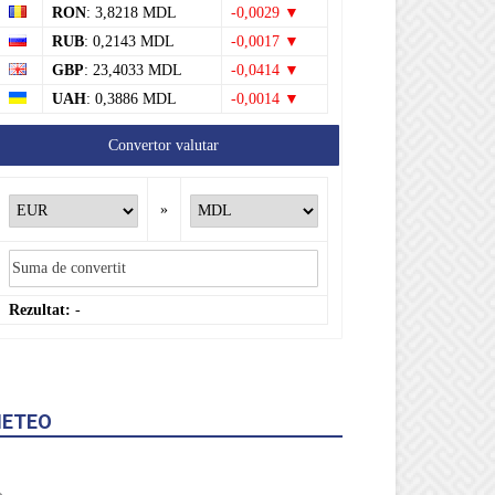
RON
: 3,8218 MDL
-0,0029 ▼
RUB
: 0,2143 MDL
-0,0017 ▼
GBP
: 23,4033 MDL
-0,0414 ▼
UAH
: 0,3886 MDL
-0,0014 ▼
Convertor valutar
»
Rezultat:
-
ETEO