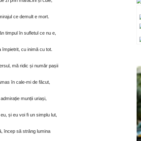
de zi prin mărăcini și cuie,
irajul ce demult e mort.
 timpul în sufletul ce nu e,
 împietrit, cu inimă cu tot.
rsul, mă ridic și număr pașii
mas în cale-mi de făcut,
admirație munții uriași,
eu, și eu voi fi un simplu lut,
ă, încep să strâng lumina