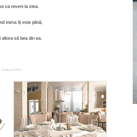
i va reveni la stea.
d inima îți este plină,
i altora să bea din ea.
PUBLICITATE