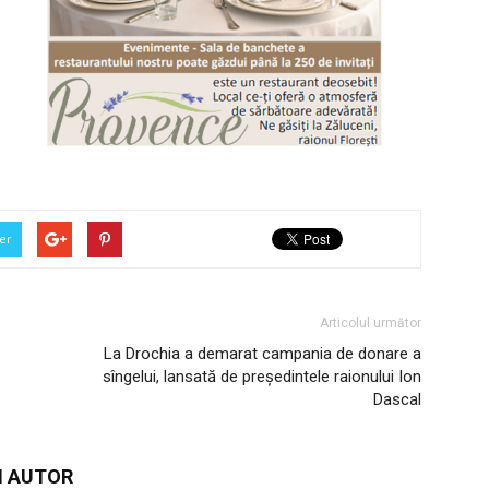
er
Articolul următor
La Drochia a demarat campania de donare a
sîngelui, lansată de președintele raionului Ion
Dascal
I AUTOR