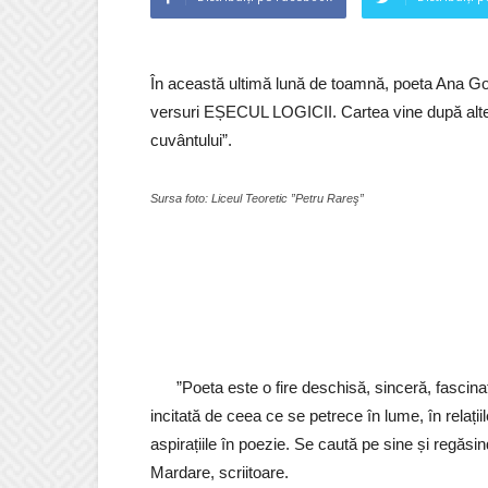
În această ultimă lună de toamnă, poeta Ana Goi
versuri EȘECUL LOGICII. Cartea vine după alte 
cuvântului”.
Sursa foto: Liceul Teoretic ”Petru Rareş”
”Poeta este o fire deschisă, sinceră, fascinat
incitată de ceea ce se petrece în lume, în relațiile
aspirațiile în poezie. Se caută pe sine și regăsi
Mardare, scriitoare.