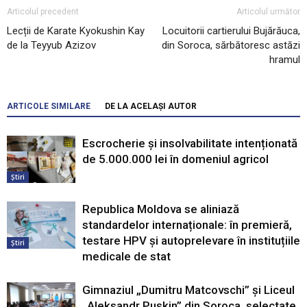
Articolul precedent
Articolul următor
Lecții de Karate Kyokushin Kay
Locuitorii cartierului Bujărăuca,
de la Teyyub Azizov
din Soroca, sărbătoresc astăzi
hramul
ARTICOLE SIMILARE
DE LA ACELAȘI AUTOR
Escrocherie și insolvabilitate intenționată
de 5.000.000 lei în domeniul agricol
Știri
Republica Moldova se aliniază
standardelor internaționale: în premieră,
testare HPV și autoprelevare în instituțiile
Știri
medicale de stat
Gimnaziul „Dumitru Matcovschi” și Liceul
„Aleksandr Pușkin” din Soroca, selectate