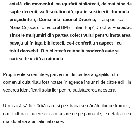
există din momentul inaugurării bibliotecii, de mai bine de
șapte decenii, va fi soluționată, grație susținerii domnului
președinte și Consiliului raional Drochia,
– a specificat
Maria Cojocaru, directorul BPR ”Iulian Filip” Drochia, –
și aduc
sincere mulțumiri din partea colectivului pentru instalarea
pavajului în fața bibliotecii, ce-i conferă un aspect cu
totul deosebit. O bibliotecă raională modernă este și
cartea de vizită a raionului.
Propunerile si cerintele, parvenite din partea angajaților din
domeniul culturii,au fost notate în agenda întrunirii de către edili, in
vederea identificarii solutiilor pentru satisfacerea acestora.
Urmează să fie sărbătoare și pe strada semănătorilor de frumos,
căci cultura e puterea cea mai tare de pe pământ și e cetatea cea
mai durabilă a unității naționale.