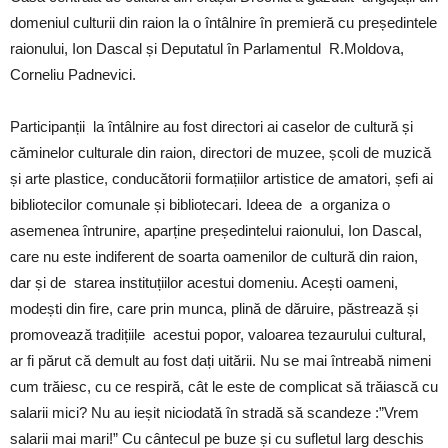
domeniul culturii din raion la o întâlnire în premieră cu președintele
raionului, Ion Dascal și Deputatul în Parlamentul R.Moldova,
Corneliu Padnevici.
Participanții la întâlnire au fost directori ai caselor de cultură și
căminelor culturale din raion, directori de muzee, școli de muzică
și arte plastice, conducătorii formațiilor artistice de amatori, șefi ai
bibliotecilor comunale și bibliotecari. Ideea de a organiza o
asemenea întrunire, aparține președintelui raionului, Ion Dascal,
care nu este indiferent de soarta oamenilor de cultură din raion,
dar și de starea instituțiilor acestui domeniu. Acești oameni,
modești din fire, care prin munca, plină de dăruire, păstrează și
promovează tradițiile acestui popor, valoarea tezaurului cultural,
ar fi părut că demult au fost dați uitării. Nu se mai întreabă nimeni
cum trăiesc, cu ce respiră, cât le este de complicat să trăiască cu
salarii mici? Nu au ieșit niciodată în stradă să scandeze :”Vrem
salarii mai mari!” Cu cântecul pe buze și cu sufletul larg deschis