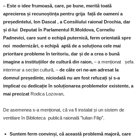
– Este o idee frumoasă, care, pe bune, merită toată
aprecierea și recunoștința pentru grija față de oameni a
președintelui, Ion Dascal , a Consiliului raional Drochia, dar
și d-lui Deputat în Parlamentul R.Moldova, Corneliu
Padnevici, care sunt o echipă puternică, ferm orientată spre
noi modernizări, o echipă aptă de a soluționa cele mai
prioritare probleme în teritoriu, dar și de a crea o bună
imagine a instituțiilor de cultură din raion,
– a menționat șefa
interimar a secției cultură, –
de câte ori ne-am adresat la
domnul președinte, niciodată nu am fost refuzați și s-a
implicat cu dedicație în soluționarea problemelor existente, a
mai precizat
Rodica Lozovan,
De asemenea s-a menționat, că va fi instalat și un sistem de
ventilare în Biblioteca publică raională ”Iulian Filip”.
Suntem ferm convinși, că această problemă majoră, care