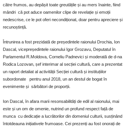
către frumos, au depășit toate greutățile și au mers înainte, fiind
mândri că pot aduce oamenilor clipe de revelație și emoții
nedescrise, ce le pot oferi necondiționat, doar pentru apreciere și
recunoștință.
Întrunirea a fost prezidată de președintele raionului Drochia, Ion
Dascal, vicepreședintele raionului Igor Grozavu, Deputatul în
Parlamentul R.Moldova, Corneliu Padnevici și moderată de d-na
Rodica Lozovan, șef interimar al secției cultură, care a prezentat
un raport detaliat al activității Secției cultură și instituțiilor
subordonate pentru anul 2018, un an destul de bogat în
evenimente și sărbători de proporții.
Ion Dascal, în afara marii resonsabilități de edil al raionului, mai
este și un om de omenie, nutrind un profund respect față de
munca cu dedicație a lucrătorilor din domeniul culturii, susținând
întotdeauna inițiativele frumoase. Cei prezenți au fost onorați de