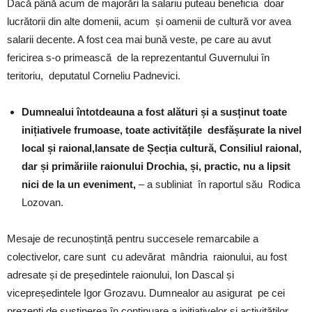
Dacă până acum de majorări la salariu puteau beneficia doar
lucrătorii din alte domenii, acum și oamenii de cultură vor avea
salarii decente. A fost cea mai bună veste, pe care au avut
fericirea s-o primească de la reprezentantul Guvernului în
teritoriu, deputatul Corneliu Padnevici.
Dumnealui întotdeauna a fost alături și a susținut toate
inițiativele frumoase, toate activitățile desfășurate la nivel
local și raional,lansate de Șecția cultură, Consiliul raional,
dar și primăriile raionului Drochia,
și, practic, nu a lipsit
nici de la un eveniment,
– a subliniat în raportul său Rodica
Lozovan.
Mesaje de recunoștință pentru succesele remarcabile a
colectivelor, care sunt cu adevărat mândria raionului, au fost
adresate și de președintele raionului, Ion Dascal și
vicepreședintele Igor Grozavu. Dumnealor au asigurat pe cei
prezenți de susținerea în continuare a inițiativelor și activităților