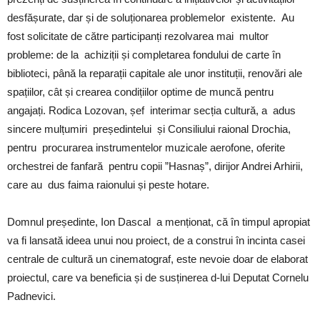
desfășurate, dar și de soluționarea problemelor existente. Au
fost solicitate de către participanți rezolvarea mai multor
probleme: de la achiziții și completarea fondului de carte în
biblioteci, până la reparații capitale ale unor instituții, renovări ale
spațiilor, cât și crearea condițiilor optime de muncă pentru
angajați. Rodica Lozovan, șef interimar secția cultură, a adus
sincere mulțumiri președintelui și Consiliului raional Drochia,
pentru procurarea instrumentelor muzicale aerofone, oferite
orchestrei de fanfară pentru copii ”Hasnaș”, dirijor Andrei Arhirii,
care au dus faima raionului și peste hotare.
Domnul președinte, Ion Dascal a menționat, că în timpul apropiat
va fi lansată ideea unui nou proiect, de a construi în incinta casei
centrale de cultură un cinematograf, este nevoie doar de elaborat
proiectul, care va beneficia și de susținerea d-lui Deputat Cornelu
Padnevici.