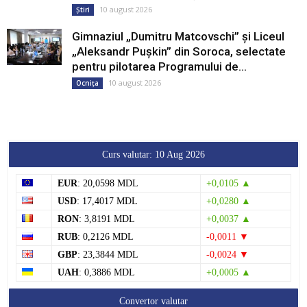
10 august 2026
Știri
Gimnaziul „Dumitru Matcovschi” și Liceul
„Aleksandr Pușkin” din Soroca, selectate
pentru pilotarea Programului de...
10 august 2026
Ocnița
Curs valutar: 10 Aug 2026
EUR
: 20,0598 MDL
+0,0105 ▲
USD
: 17,4017 MDL
+0,0280 ▲
RON
: 3,8191 MDL
+0,0037 ▲
RUB
: 0,2126 MDL
-0,0011 ▼
GBP
: 23,3844 MDL
-0,0024 ▼
UAH
: 0,3886 MDL
+0,0005 ▲
Convertor valutar