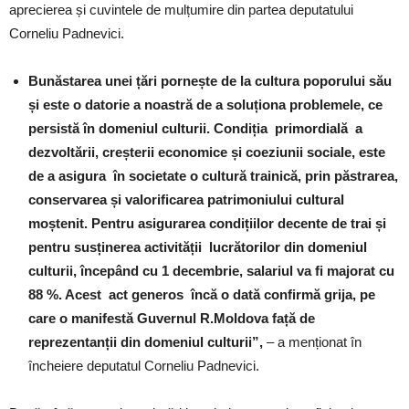
aprecierea și cuvintele de mulțumire din partea deputatului
Corneliu Padnevici.
Bunăstarea unei țări pornește de la cultura poporului său
și este o datorie a noastră de a soluționa problemele, ce
persistă în domeniul culturii. Condiția primordială a
dezvoltării, creșterii economice și coeziunii sociale, este
de a asigura în societate o cultură trainică, prin păstrarea,
conservarea și valorificarea patrimoniului cultural
moștenit. Pentru asigurarea condițiilor decente de trai și
pentru susținerea activității lucrătorilor din domeniul
culturii, începând cu 1 decembrie, salariul va fi majorat cu
88 %. Acest act generos încă o dată confirmă grija, pe
care o manifestă Guvernul R.Moldova față de
reprezentanții din domeniul culturii”,
– a menționat în
încheiere deputatul Corneliu Padnevici.