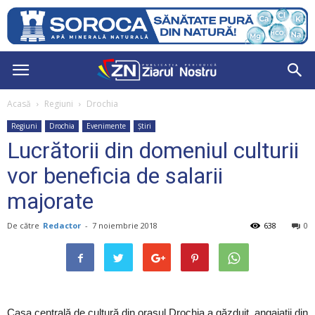
Acasă
Regiuni
Drochia
Regiuni
Drochia
Evenimente
Știri
Lucrătorii din domeniul culturii
vor beneficia de salarii
majorate
De către
Redactor
-
7 noiembrie 2018
638
0
Casa centrală de cultură din orașul Drochia a găzduit angajații din