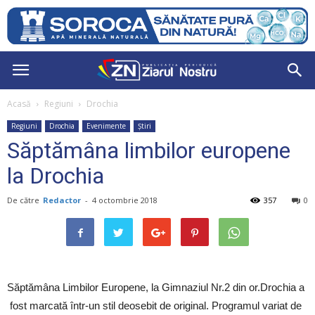
Acasă
Regiuni
Drochia
Regiuni
Drochia
Evenimente
Știri
Săptămâna limbilor europene
la Drochia
De către
Redactor
-
4 octombrie 2018
357
0
Săptămâna Limbilor Europene, la Gimnaziul Nr.2 din or.Drochia a
fost marcată într-un stil deosebit de original. Programul variat de