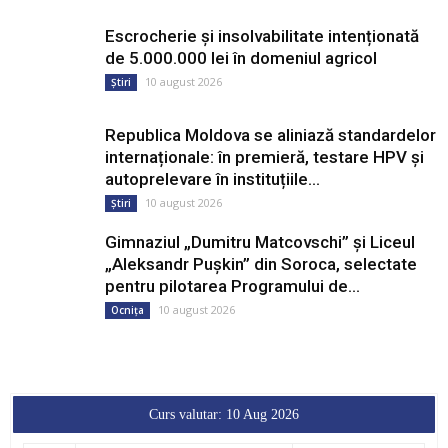
Escrocherie și insolvabilitate intenționată
de 5.000.000 lei în domeniul agricol
10 august 2026
Știri
Republica Moldova se aliniază standardelor
internaționale: în premieră, testare HPV și
autoprelevare în instituțiile...
10 august 2026
Știri
Gimnaziul „Dumitru Matcovschi” și Liceul
„Aleksandr Pușkin” din Soroca, selectate
pentru pilotarea Programului de...
10 august 2026
Ocnița
Curs valutar: 10 Aug 2026