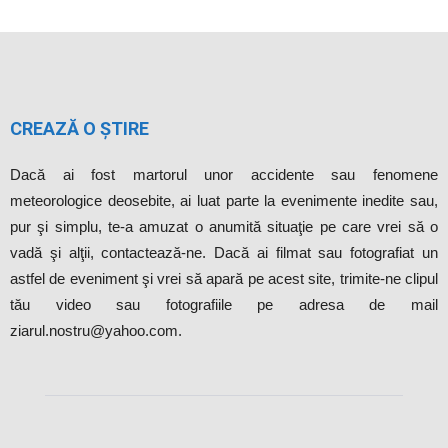
CREAZĂ O ȘTIRE
Dacă ai fost martorul unor accidente sau fenomene
meteorologice deosebite, ai luat parte la evenimente inedite sau,
pur şi simplu, te-a amuzat o anumită situaţie pe care vrei să o
vadă şi alţii, contactează-ne. Dacă ai filmat sau fotografiat un
astfel de eveniment şi vrei să apară pe acest site, trimite-ne clipul
tău video sau fotografiile pe adresa de mail
ziarul.nostru@yahoo.com.