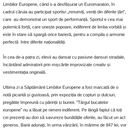
Limbilor Europene, când s-a desfășurat un Euromaraton, în
cadrul căruia au participat sportivi „renumiți, veniți din diferite țări”,
care au demonstrat un sport de performanță. Sportul e cea mai
puternică forță, care unește popoare, indiferent de limba vorbită și
este în stare să spargă orice barieră, pentru a compila o armonie
perfectă între diferite naționalități.
În cea de-a patra zi, elevii au dansat cu pasiune dansuri stradale,
încântând admiratorii prin mișcările improvizate creativ și
vestimentația originală.
Ultima zi a Săptămânii Limbilor Europene a fost marcată de o
notă picantă și gustoasă, prin expoziția de copturi și dulciuri,
pregătite împreună cu părinții și buneii. ”Târgul bucatelor
europene” nu a lăsat pe nimeni indiferent. Pe lângă faptul că toți
cei prezenți au dori să savureze bunătățile oferite, au făcut un act
generos. Banii adunați, în urma vânzării, în mărime de 847 lei, vor