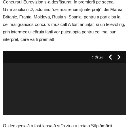
Concursul Eurovizion s-a desfășurat în premieră pe scena
Gimnaziului nr.2, adunînd ”cei mai renumiți interpreți” din Marea
Britanie, Franța, Moldova, Rusia și Spania, pentru a participa la
cel mai grandios concurs muzical! A fost anunțat și un televoting,
prin intermediul căruia fanii vor putea opta pentru cel mai bun
interpret, care va fi premiat!
1
de 20
O idee genială a fost lansată și în ziua a treia a Săptămânii