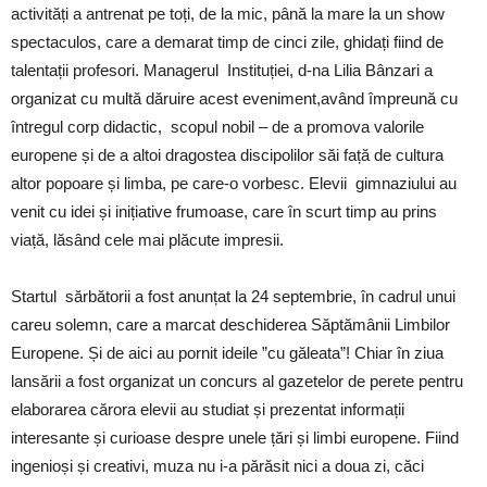
activități a antrenat pe toți, de la mic, până la mare la un show
spectaculos, care a demarat timp de cinci zile, ghidați fiind de
talentații profesori. Managerul Instituției, d-na Lilia Bânzari a
organizat cu multă dăruire acest eveniment,având împreună cu
întregul corp didactic, scopul nobil – de a promova valorile
europene și de a altoi dragostea discipolilor săi față de cultura
altor popoare și limba, pe care-o vorbesc. Elevii gimnaziului au
venit cu idei și inițiative frumoase, care în scurt timp au prins
viață, lăsând cele mai plăcute impresii.
Startul sărbătorii a fost anunțat la 24 septembrie, în cadrul unui
careu solemn, care a marcat deschiderea Săptămânii Limbilor
Europene. Și de aici au pornit ideile ”cu găleata”! Chiar în ziua
lansării a fost organizat un concurs al gazetelor de perete pentru
elaborarea cărora elevii au studiat și prezentat informații
interesante și curioase despre unele țări și limbi europene. Fiind
ingenioși și creativi, muza nu i-a părăsit nici a doua zi, căci