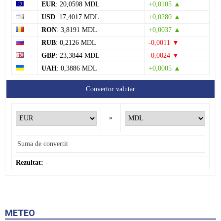
EUR
: 20,0598 MDL
+0,0105 ▲
USD
: 17,4017 MDL
+0,0280 ▲
RON
: 3,8191 MDL
+0,0037 ▲
RUB
: 0,2126 MDL
-0,0011 ▼
GBP
: 23,3844 MDL
-0,0024 ▼
UAH
: 0,3886 MDL
+0,0005 ▲
Convertor valutar
»
Rezultat:
-
METEO