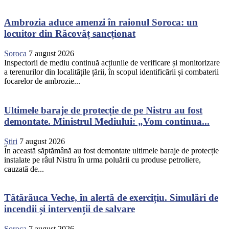
Ambrozia aduce amenzi în raionul Soroca: un
locuitor din Răcovăț sancționat
Soroca
7 august 2026
Inspectorii de mediu continuă acțiunile de verificare și monitorizare
a terenurilor din localitățile țării, în scopul identificării și combaterii
focarelor de ambrozie...
Ultimele baraje de protecție de pe Nistru au fost
demontate. Ministrul Mediului: „Vom continua...
Știri
7 august 2026
În această săptămână au fost demontate ultimele baraje de protecție
instalate pe râul Nistru în urma poluării cu produse petroliere,
cauzată de...
Tătărăuca Veche, în alertă de exercițiu. Simulări de
incendii și intervenții de salvare
Soroca
7 august 2026