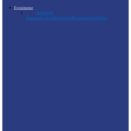
Evenimente
Toate
Arhitecții
timpului
Cultură
Interviuri
Reportaje
Sport
Știri
Soroca
Ambrozia aduce amenzi în raionul Soroca:
un locuitor din Răcovăț sancționat
Știri
Ultimele baraje de protecție de pe Nistru
au fost demontate. Ministrul…
Soroca
Tătărăuca Veche, în alertă de exercițiu.
Simulări de incendii și intervenții…