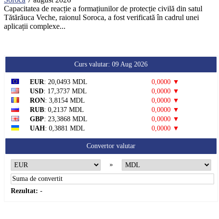
Capacitatea de reacție a formațiunilor de protecție civilă din satul
Tătărăuca Veche, raionul Soroca, a fost verificată în cadrul unei
aplicații complexe...
Curs valutar: 09 Aug 2026
EUR
: 20,0493 MDL
0,0000 ▼
USD
: 17,3737 MDL
0,0000 ▼
RON
: 3,8154 MDL
0,0000 ▼
RUB
: 0,2137 MDL
0,0000 ▼
GBP
: 23,3868 MDL
0,0000 ▼
UAH
: 0,3881 MDL
0,0000 ▼
Convertor valutar
»
Rezultat:
-