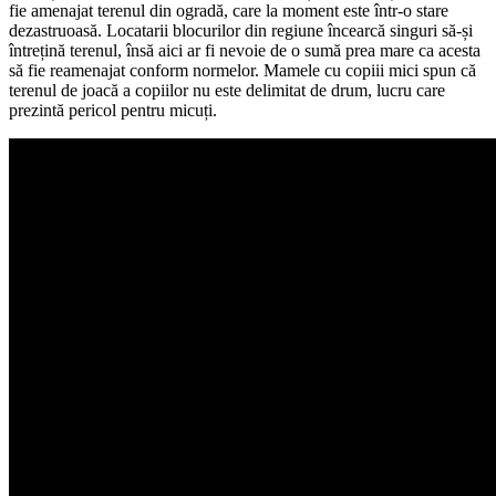
fie amenajat terenul din ogradă, care la moment este într-o stare
dezastruoasă. Locatarii blocurilor din regiune încearcă singuri să-și
întrețină terenul, însă aici ar fi nevoie de o sumă prea mare ca acesta
să fie reamenajat conform normelor. Mamele cu copiii mici spun că
terenul de joacă a copiilor nu este delimitat de drum, lucru care
prezintă pericol pentru micuți.