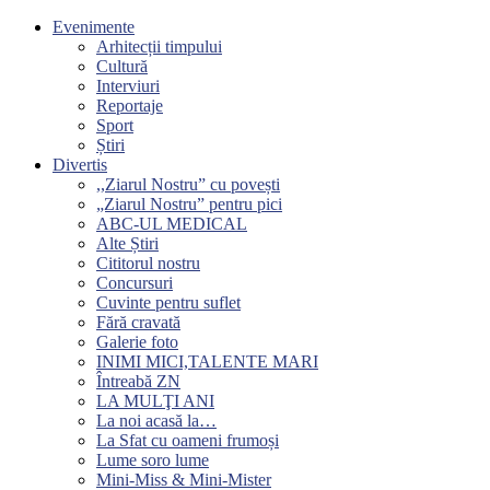
Evenimente
Arhitecții timpului
Cultură
Interviuri
Reportaje
Sport
Știri
Divertis
,,Ziarul Nostru” cu povești
„Ziarul Nostru” pentru pici
ABC-UL MEDICAL
Alte Știri
Cititorul nostru
Concursuri
Cuvinte pentru suflet
Fără cravată
Galerie foto
INIMI MICI,TALENTE MARI
Întreabă ZN
LA MULŢI ANI
La noi acasă la…
La Sfat cu oameni frumoși
Lume soro lume
Mini-Miss & Mini-Mister