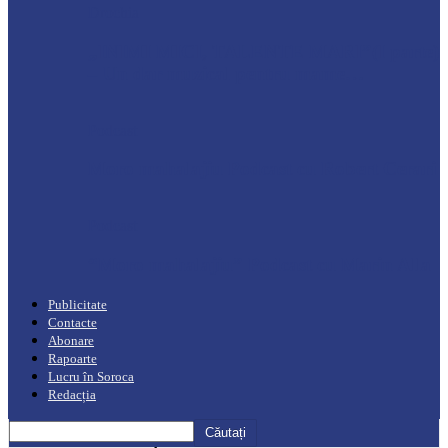
Drochia
„INIMI MICI, TALENTE MARI”(I parte)
– Un dar muzical pentru mame…
Podcast
Moro mahalajiu Podcast cu Robert Cerari
Podcast
“Moro mahalajiu” Podcast cu Marin Alla
Publicitate
Contacte
Abonare
Rapoarte
Lucru în Soroca
Redacția