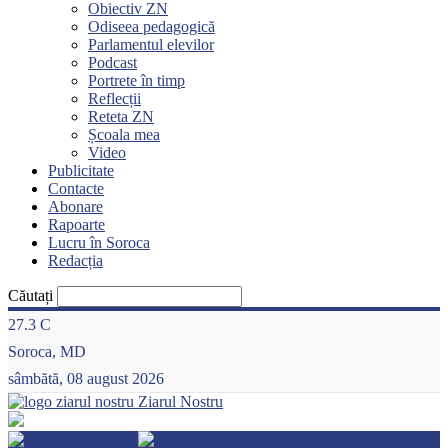
Obiectiv ZN
Odiseea pedagogică
Parlamentul elevilor
Podcast
Portrete în timp
Reflecții
Reteta ZN
Școala mea
Video
Publicitate
Contacte
Abonare
Rapoarte
Lucru în Soroca
Redacția
Căutați
27.3
C
Soroca, MD
sâmbătă, 08 august 2026
Ziarul Nostru