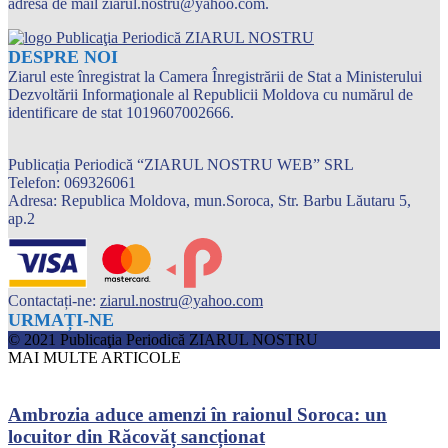
adresa de mail ziarul.nostru@yahoo.com.
DESPRE NOI
Ziarul este înregistrat la Camera Înregistrării de Stat a Ministerului
Dezvoltării Informaţionale al Republicii Moldova cu numărul de
identificare de stat 1019607002666.
Publicația Periodică “ZIARUL NOSTRU WEB” SRL
Telefon: 069326061
Adresa: Republica Moldova, mun.Soroca, Str. Barbu Lăutaru 5,
ap.2
Contactați-ne:
ziarul.nostru@yahoo.com
URMAȚI-NE
© 2021 Publicaţia Periodică ZIARUL NOSTRU
MAI MULTE ARTICOLE
Ambrozia aduce amenzi în raionul Soroca: un
locuitor din Răcovăț sancționat