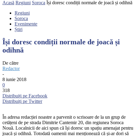
Acasă
Regiuni
Soroca
Își doresc condiții normale de joacă și odihnă
Regiuni
Soroca
Evenimente
Știri
Își doresc condiții normale de joacă și
odihnă
De către
Redactor
-
8 iunie 2018
0
318
Distribuiți pe Facebook
Distribuiți pe Twitter
În adresa redacției noastre a parvenit o scrisoare de la un grup de
cetățeni de pe strada Dimitrie Cantemir 20, din regiunea Soroca
Nouă. Localnicii de aici spun că își doresc un spațiu amenajat pentru
joacă și odihnă. Totodată oamenii mai menționează că și-ar dori să