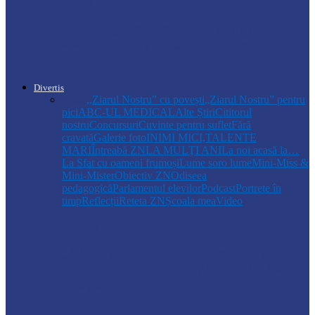
Soroca
Autoritățile monitorizează alimentarea cu
apă la Cosăuți, pe fondul scăderii
nivelului…
Divertis
Toate
,,Ziarul Nostru” cu povești
„Ziarul Nostru” pentru
pici
ABC-UL MEDICAL
Alte Știri
Cititorul
nostru
Concursuri
Cuvinte pentru suflet
Fără
cravată
Galerie foto
INIMI MICI,TALENTE
MARI
Întreabă ZN
LA MULŢI ANI
La noi acasă la…
La Sfat cu oameni frumoși
Lume soro lume
Mini-Miss &
Mini-Mister
Obiectiv ZN
Odiseea
pedagogică
Parlamentul elevilor
Podcast
Portrete în
timp
Reflecții
Reteta ZN
Școala mea
Video
Drochia
„INIMI MICI, TALENTE MARI”(II
parte)– Copiii talentați din Drochia aduc
emoție…